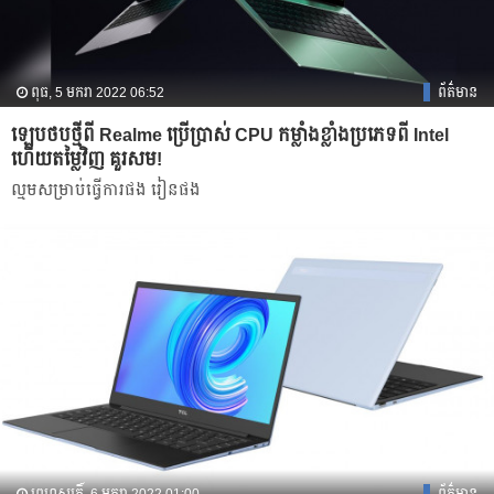
ពុធ, 5 មករា 2022 06:52
ព័ត៌មាន
ឡេបថបថ្មីពី Realme ប្រើប្រាស់ CPU កម្លាំងខ្លាំងប្រភេទពី Intel
ហើយតម្លៃវិញ គួរសម!
ល្មមសម្រាប់ធ្វើការផង​ រៀនផង