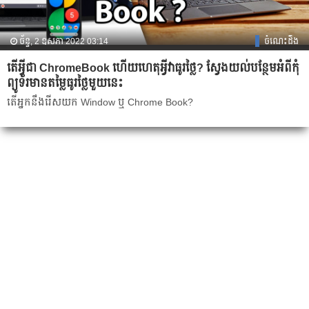
ច័ន្ទ, 2 ឧសភា 2022 03:14
ចំណេះដឹង
តើអ្វីជា ChromeBook ហើយហេតុអ្វីវាធូរថ្លៃ? ស្វែងយល់បន្ថែមអំពីកុំ
ព្យូទ័រមានតម្លៃធូរថ្លៃមួយនេះ
តើអ្នកនឹងរើសយក Window ឬ Chrome Book?