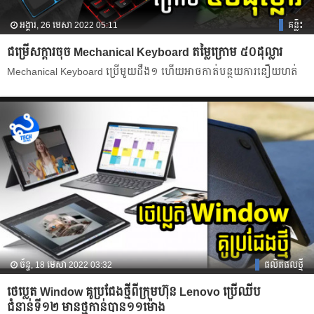
អង្គារ, 26 មេសា 2022 05:11
គន្លឹះ
ជម្រើសក្តារចុច Mechanical Keyboard តម្លៃក្រោម ៥០ដុល្លារ
Mechanical Keyboard ប្រើមួយដឹង១ ហើយអាចកាត់បន្ថយការនឿយហត់
ច័ន្ទ, 18 មេសា 2022 03:32
ផលិតផលថ្មី
ថេប្លេត Window គូប្រជែងថ្មីពីក្រុមហ៊ុន Lenovo ប្រើឈីប
ជំនាន់ទី១២ មានថ្មកាន់បាន១១ម៉ោង