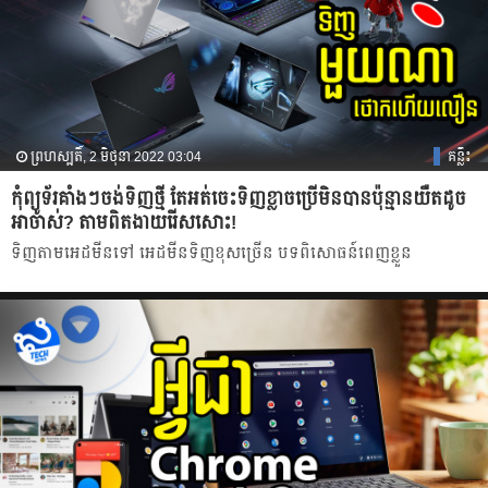
ព្រហស្បតិ៍, 2 មិថុនា 2022 03:04
គន្លឹះ
កុំព្យូទ័រគាំងៗចង់ទិញថ្មី តែអត់ចេះទិញខ្លាចប្រើមិនបានប៉ុន្មានយឺតដូច
អាចាស់? តាមពិតងាយរើសសោះ!
ទិញតាមអេដមីនទៅ​ អេដមីនទិញខុសច្រើន បទពិសោធន៍ពេញខ្លួន