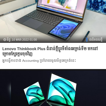
ច័ន្ទ, 10 មករា 2022 01:00
ផលិតផលថ្មី
Lenovo Thinkbook Plus ជំនាន់ថ្មីប្តូរទីតាំងអេក្រង់ទី២ មកនៅ
ក្រោមក្បែរក្តារចុចវិញ
អ្នកធ្វើការខាង Accounting ប្រហែលចូលចិត្តអេក្រង់នេះ