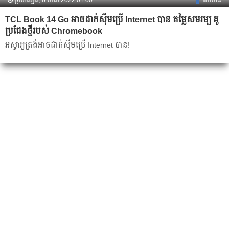
ព្រហស្បតិ៍, 6 មករា 2022 01:00
ព័ត៌មាន
TCL Book 14 Go អាចដាក់ស៊ីមប្រើ Internet បាន តម្លៃសមរម្យ គូ
ប្រជែងថ្មីរបស់ Chromebook
អស្ចារ្យត្រង់អាចដាក់ស៊ីមប្រើ Internet បាន!