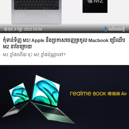
ពុធ, 9 កុម្ភៈ 2022 03:04
ផលិតផលថ្មី
កុំទាន់ទិញ M1! Apple នឹងប្រកាសចេញត្រកូល Macbook ប្រើឈីប
M2 នាខែក្រោយ
M1 ខ្លាំងហើយ ចុះ M2 ខ្លាំងប៉ុណ្ណាទៅ?