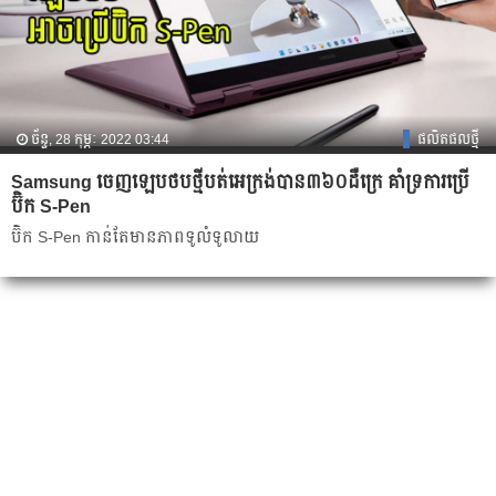
ច័ន្ទ, 28 កុម្ភៈ 2022 03:44
ផលិតផលថ្មី
Samsung ចេញឡេបថបថ្មីបត់អេក្រង់បាន៣៦០ដឺក្រេ គាំទ្រការប្រើ
ប៊ិក S-Pen
ប៊ិក S-Pen កាន់តែមានភាពទូលំទូលាយ