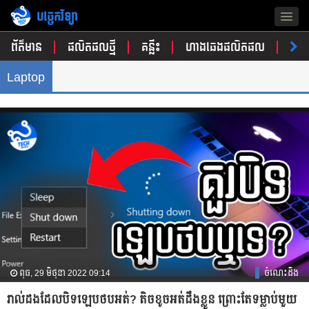
បច្ចេកវិទ្យា
Togg
navig
ព័ត៌មាន
ផលិតផលថ្មី
គន្លឹះ
ហាងឆេងផលិតផល
ចំណ
Laptop
ពុធ, 29 មិថុនា 2022 09:14
ចំណេះដឹង
រាល់ដងដែលបិទឡេបថបអត់? តិចខូចអត់ដឹងខ្លួន ព្រោះតែទម្លាប់មួយ