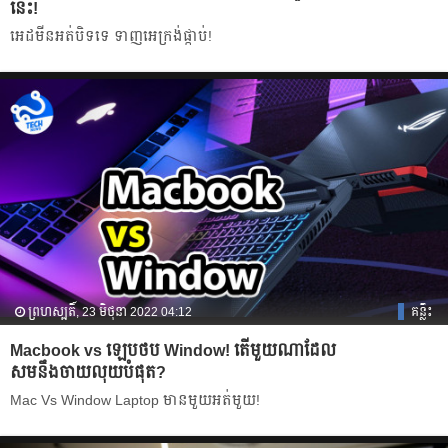
នេះ!
អេដមីនអត់បិទទេ ទាញអេក្រង់ផ្កាប់!
ព្រហស្បតិ៍, 23 មិថុនា 2022 04:12
គន្លឹះ
Macbook vs ឡេបថប Window! តើមួយណាដែល
សមនឹងចាយលុយបំផុត?
Mac Vs Window Laptop មានមួយអត់មួយ!