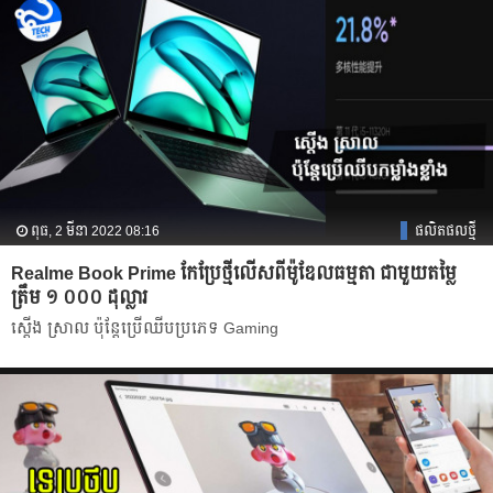
ពុធ, 2 មីនា 2022 08:16
ផលិតផលថ្មី
Realme Book Prime កែប្រែថ្មីលើសពីម៉ូឌែលធម្មតា ជាមួយតម្លៃ
ត្រឹម ១ ០០០ ដុល្លារ
ស្តើង ស្រាល ប៉ុន្តែប្រើឈីបប្រភេទ Gaming