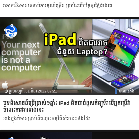
វាអាចនឹងមានគេចាប់អារម្មណ៍ច្រើន​ ប្រសិនបើតម្លៃធូរថ្លៃជាងគេ
ព្រហស្បតិ៍, 31 មីនា 2022 07:21
ចំណេះដឹង
បទពិសោធន៍ប្រើប្រាស់១ឆ្នាំ៖ iPad ពិតជាជំនួសកំព្យូទ័រ បើអ្នកប្រើវា
ចំពោះការងារទាំងនេះ
ខាងក្នុងក៏មានប្រាប់ពីឈ្មោះកម្មវិធីសំខាន់ៗផងដែរ