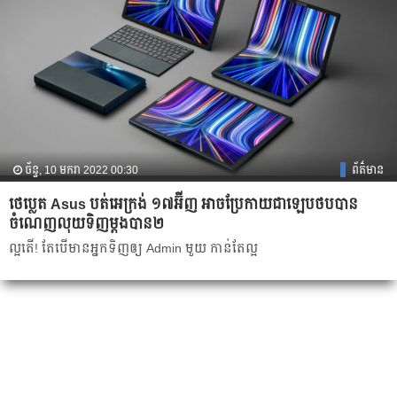
ច័ន្ទ, 10 មករា 2022 00:30
ព័ត៌មាន
ថេប្លេត Asus បត់អេក្រង់ ១៧អ៊ីញ អាចប្រែកាយជាឡេបថបបាន
ចំណេញលុយទិញម្តងបាន២
ល្អតើ! តែបើមានអ្នកទិញឲ្យ Admin មួយ កាន់តែល្អ