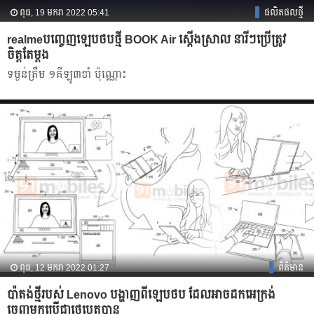
ពុធ, 19 មករា 2022 05:41
ផលិតផលថ្មី
realmeបញ្ចេញឡេបថបថ្មី BOOK Air ស្ដើងស្រាល នារីៗប្រើត្រូវ
ចិត្តតែម្ដង
ទម្ងន់ត្រឹម ១គីឡូ៣ខាំ ប៉ុណ្ណោះ
ពុធ, 12 មករា 2022 01:27
ព័ត៌មាន
បា៉តង់ថ្មីរបស់ Lenovo បង្ហាញពីឡេបថប ដែលអាចដកអេក្រង់
ចេញមកប្រើជាថេប្លេតបាន