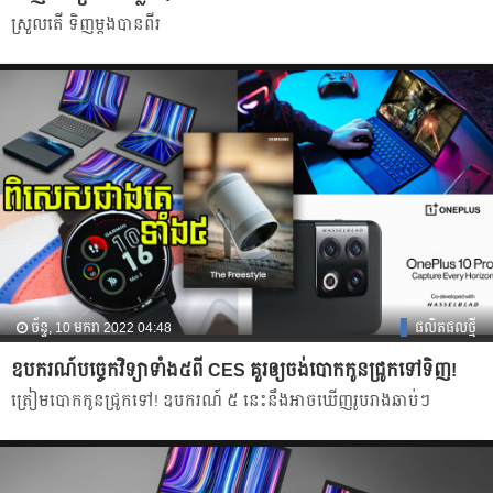
ស្រួលតើ ទិញម្តងបានពីរ
ច័ន្ទ, 10 មករា 2022 04:48
ផលិតផលថ្មី
ឧបករណ៍បច្ចេកវិទ្យាទាំង៥ពី CES គួរឲ្យចង់បោកកូនជ្រូកទៅទិញ!
ត្រៀមបោកកូនជ្រូកទៅ! ឧបករណ៍ ៥ នេះនឹងអាចឃើញរូបរាងឆាប់ៗ