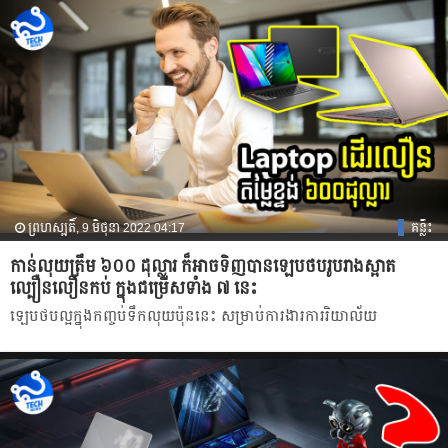
ព្រហស្បតិ៍, 9 មិថុនា 2022 04:17
គន្លឹះ
កាន់លុយត្រឹម ៦០០ ដុល្លារ ក៏អាចទិញបានឡេបថបរូបរាងស្អាត
ល្បឿនលឿនកប់ ក្នុងជម្រើសទាំង ៧ នេះ
ឡេបថបល្អក្នុងកញ្ចប់ទឹកលុយប៉ុននេះ សម្រាប់ការងារការរិយាល័យ