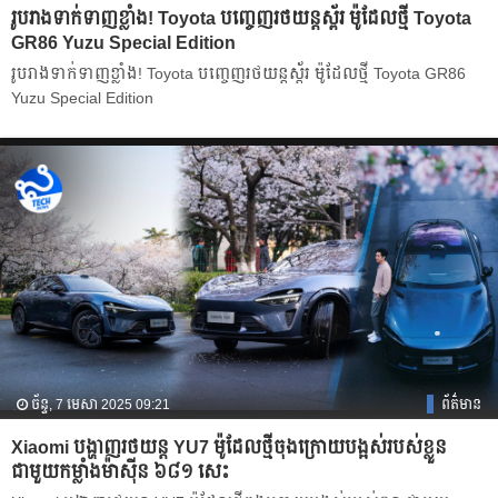
រូបរាងទាក់ទាញខ្លាំង! Toyota បញ្ចេញរថយន្តស្ព័រ ម៉ូដែលថ្មី Toyota
GR86 Yuzu Special Edition
រូបរាងទាក់ទាញខ្លាំង! Toyota បញ្ចេញរថយន្តស្ព័រ ម៉ូដែលថ្មី Toyota GR86
Yuzu Special Edition
ច័ន្ទ, 7 មេសា 2025 09:21
ព័ត៌មាន
Xiaomi បង្ហាញរថយន្ត YU7 ម៉ូដែលថ្មីចុងក្រោយបង្អស់របស់ខ្លួន
ជាមួយកម្លាំងម៉ាស៊ីន ៦៨១ សេះ