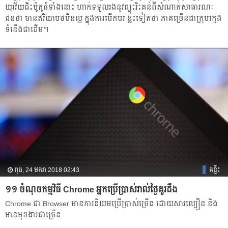
យុវវ័យ​​​ជិះ​ម៉ូតូ​ធំ​ទាំង​នោះ​​ ហាក់​​​ទទួល​រង​នូវ​ព្យុះ​រិះគន់​ពី​សំណាក់​​សាធារណៈ​
ជន​ថា​ ​​មាន​ឥរិយា​បថ​មិន​ល្អ​ ​ក្នុង​ការ​​បើក​បរ ខ្លះ​ទៀត​ថា​ ភាគ​ច្រើន​ជា​ក្រុម​ក្មេង​
ទំនើង​​​ជា​ដើម​។
ពុធ, 24 មករា 2018 02:43
គន្លឹះ
១១ ចំណុច​កម្មវិធី Chrome អ្នកប្រើប្រាស់​រាល់ថ្ងៃ​គួរ​ដឹង
Chrome ជា Browser មានការនិយមប្រើប្រាស់ច្រើន ដោយសារល្បឿន និង
មានមុខងារជាច្រើន