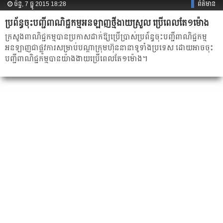
ច័ន្ទ, 7 ធ្នូ 2015 18:28
ព័ត៌មាន
ប្រព័ន្ធ​ចុះ​បញ្ជី​ពាណិជ្ជកម្ម​អនឡាញ​ថ្មី​ងាយ​ស្រួល​ ប្រើ​ពេល​តែ១ម៉ោង
ក្រសួង​ពាណិជ្ជកម្ម​បាន​ប្រកាស​ដាក់​ឱ្យ​ប្រើប្រាស់​ប្រព័ន្ធ​ចុះ​បញ្ជី​ពាណិជ្ជកម្ម​
អនឡាញ​ជា​ផ្លូវ​ការ​សម្រាប់​​បណ្ដា​ក្រុមហ៊ុន​នានា​ទូទាំង​ប្រទេស​ ដោយ​​អាច​ចុះ​
បញ្ជី​ពាណិជ្ជកម្ម​បាន​យ៉ាង​ងាយ​ប្រើ​ពេល​តែ១​ម៉ោង។