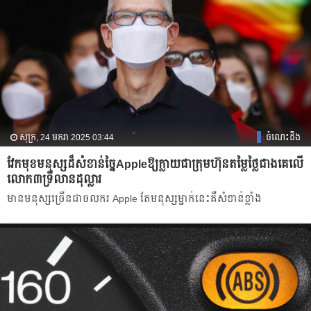
សុក្រ, 24 មករា 2025 03:44
ចំណេះដឹង
វែកមុខមនុស្សដ៏សំខាន់ច្នៃAppleឱ្យក្លាយជាក្រុមហ៊ុនតម្លៃថ្លៃជាងគេលើ
លោក៣ទ្រីលានដុល្លារ
មានមនុស្សច្រើនជាចលករ Apple តែមនុស្សម្នាក់នេះគឺសំខាន់ខ្លាំង