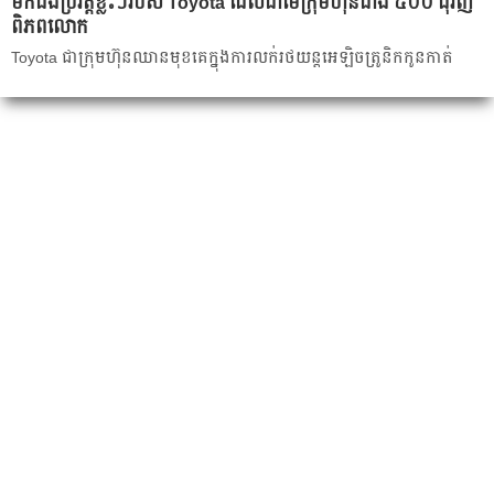
មក​ដឹង​ប្រវត្តិ​ខ្លះ​ៗ​របស់​ ​Toyota​ ​ដែល​ជា​មេ​ក្រុមហ៊ុន​ជាង​ ​៥០០​ ​ជុំវិញ​
ពិភពលោក
Toyota​ ​ជា​ក្រុមហ៊ុន​ឈាន​មុខ​គេ​​ក្នុង​ការ​លក់​រថយន្ត​អេឡិចត្រូនិក​កូន​កាត់​