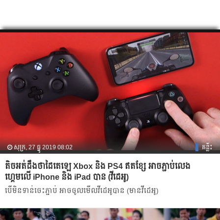
សុក្រ, 27 ធ្នូ 2019 08:02
គន្លឹះ
តិចអត់ដឹងថាដៃតេឡេ Xbox និង PS4 ឥតខ្សែ អាចភ្ជាប់លេង
ហ្គេមលើ iPhone និង iPad បាន (វីដេអូ)
បើមិនទាន់ចេះភ្ជាប់ អាចចូលមើលវីដេអូបាន​ (មានវីដេអូ)