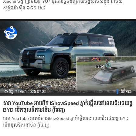
Xiaomi បង្ហាញរថយន្ត YU7 ម៉ូដែលថ្មីចុងក្រោយបង្អស់របស់ខ្លួន ជាមួយ
កម្លាំងម៉ាស៊ីន ៦៨១ សេះ
ច័ន្ទ, 7 មេសា 2025 07:35
ព័ត៌មាន
តារា YouTube អាមេរិក IShowSpeed ភ្ញាក់ផ្អើលនៅពេលជិះរថយន្ត
BYD បើកចូលទឹកនៅចិន (វីដេអូ)
តារា YouTube អាមេរិក IShowSpeed ភ្ញាក់ផ្អើលនៅពេលជិះរថយន្ត BYD
បើកចូលទឹកនៅចិន (វីដេអូ)