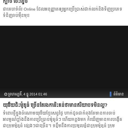
ក្បាច់​ ចេះខ្ទេច
ជា​គេហទំព័រ​ Online ដែល​អនុញ្ញាត​ឲ្យ​អ្នក​ប្រើប្រាស់​ដាក់​លក់​និង​ទិញ​ប្រភេទ​
ទំនិញ​រាប់​ម៉ឺន​មុខ
ព្រហស្បតិ៍, 4 ធ្នូ 2014 01:46
ព័ត៌មាន
យុវវ័យ​ជិះ​ម៉ូតូ​ធំ​​ ច្រើន​តែ​រង​ការ​រិះ​គន់​​ថា​មាន​ឥរិយា​បទ​​មិន​ល្អ?
ទំនោរ​ថ្មី​ក្នុង​ចំណោម​យុវវ័យ​ខ្មែរ​សព្វ​ថ្ងៃ​ ហាក់​ដូច​ជា​កំពុង​តែ​មាន​​ការ​ចាប់​
អារម្មណ៍​ខ្លាំង​នឹង​ការ​ប្រើ​ប្រាប់​​ម៉ូតូ​ធំៗ ហើយ​កន្លង​មក ​ក៏​ឃើញ​មាន​ការ​បង្កើត​
ជា​ក្រុម​ម៉ូតូ​ធំ ផ្សេងៗ​ជា​ច្រើន​។ ទន្ទឹម​នឹង​ការ​​​ប្រមូល​ផ្ដុំ​ជា​ក្រុម​ម៉ូតូ​ធំ​ ​ក្រុម​