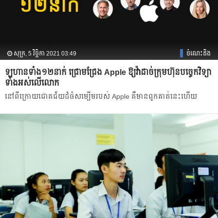
សុក្រ, 5 វិច្ឆិកា 2021 03:49
ចំណេះដឹង
ឡហានទាំង១២នាក់ ជ្រោមជ្រែង Apple ឱ្យវ៉ាដាច់ក្រុមហ៊ុនបច្ចេកវិទ្យា
ទាំងអស់លើលោក
នៅពីក្រោយជោគជ័យដំធំសម្បើមរបស់ Apple គឺមានពួកគាត់នេះហើយ