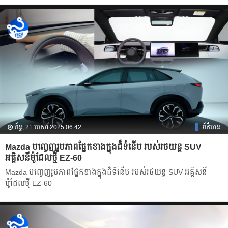
ច័ន្ទ, 21 មេសា 2025 06:42
ព័ត៌មាន
Mazda បញ្ចេញរូបភាពផ្នែកខាងក្នុងដ៏ទំនើប របស់រថយន្ត SUV
អគ្គិសនីម៉ូដែលថ្មី EZ-60
Mazda បញ្ចេញរូបភាពផ្នែកខាងក្នុងដ៏ទំនើប របស់រថយន្ត SUV អគ្គិសនី
ម៉ូដែលថ្មី EZ-60