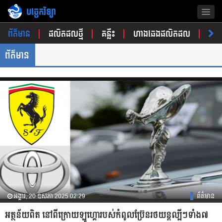
បច្ចេកវិទ្យា
Togg
navig
ព័ត៌មាន
ផលិតផលថ្មី
គន្លឹះ
ហាងឆេងផលិតផល
ចំណ
ព័ត៌មាន
អង្គារ, 20 ឧសភា 2025 02:29
ព័ត៌មាន
អត្ថន័យពិត នៅពីក្រោយឡូហ្គោរបស់កំពូលប្រ៊ែនរថយន្តល្បីៗទាំង៧