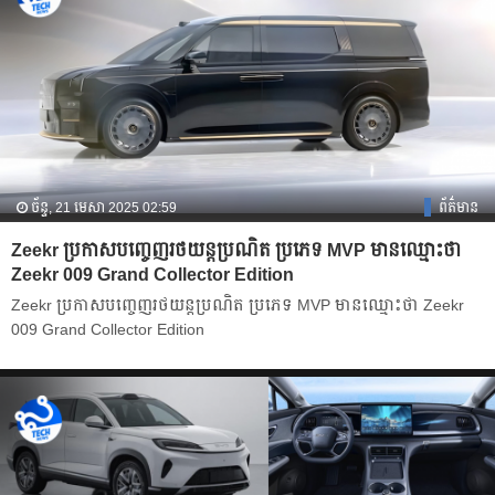
ច័ន្ទ, 21 មេសា 2025 02:59
ព័ត៌មាន
Zeekr ប្រកាសបញ្ចេញរថយន្តប្រណិត ប្រភេទ ​MVP មានឈ្មោះថា
Zeekr 009 Grand Collector Edition
Zeekr ប្រកាសបញ្ចេញរថយន្តប្រណិត ប្រភេទ ​MVP មានឈ្មោះថា Zeekr
009 Grand Collector Edition