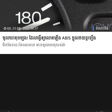
ពុធ, 23 កុម្ភៈ 2022 06:37
ចំណេះដឹង
មូលហេតុចម្បង! ដែលធ្វើឲ្យលោតភ្លើង ABS ក្នុងរថយន្តឡើង
មិនមែនចេះតែលោតទេ មានមូលហេតុរបស់វា