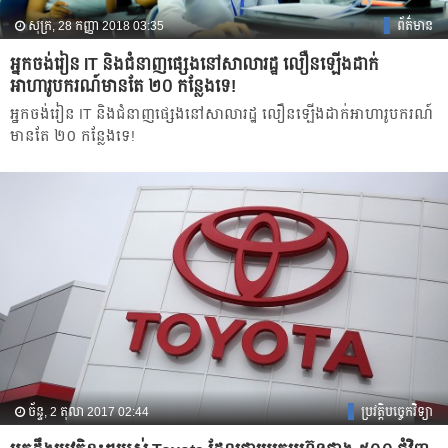
សុក្រ, 28 កញ្ញា 2018 03:35
ព័ត៌មាន
អ្នក​ចង់​រៀន IT និង​ជំនាញ​ផ្សេង​នៅ​សាលា​រដ្ឋ លឿន​ឡើង​ដាក់​
អាហារូបករណ៍​មាន​តែ ២០ ​កន្លែង​ទេ!
អ្នក​ចង់​រៀន IT និង​ជំនាញ​ផ្សេង​នៅ​សាលា​រដ្ឋ លឿន​ឡើង​ដាក់​អាហារូបករណ៍​
មាន​តែ ២០ ​កន្លែង​ទេ!
ច័ន្ទ, 2 តុលា 2017 02:44
ប្រវត្តិបច្ចេកវិទ្យា