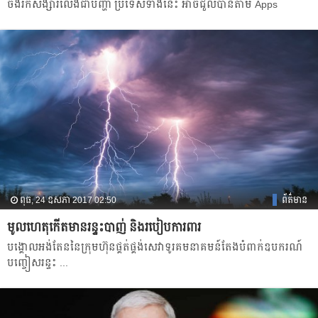
ចង់រកសង្សារលែង​ជា​បញ្ហា ប្រទេស​ទាំង​នេះ អាច​ជួល​បានតាម Apps
ពុធ, 24 ឧសភា 2017 02:50
ព័ត៌មាន
​មូលហេតុ​កើត​មាន​​​រន្ទះបាញ់​ ​និង​របៀប​ការពារ
​បង្គោល​អង់តែន​នៃ​ក្រុមហ៊ុន​ផ្គត់ផ្គង់​សេវា​ទូរគមនាគមន៍​តែង​បំពាក់​ឧបករណ៍​
បញ្ចៀស​រន្ទះ​ ...