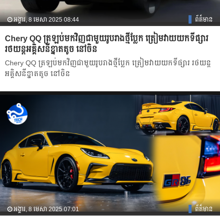
អង្គារ, 8 មេសា 2025 08:44
ព័ត៌មាន
Chery QQ ត្រឡប់មកវិញជាមួយរូបរាងថ្មីប្លែក ត្រៀមវាយយកទីផ្សារ
រថយន្តអគ្គិសនីខ្នាតតូច នៅចិន
Chery QQ ត្រឡប់មកវិញជាមួយរូបរាងថ្មីប្លែក ត្រៀមវាយយកទីផ្សារ រថយន្ត
អគ្គិសនីខ្នាតតូច នៅចិន
អង្គារ, 8 មេសា 2025 07:01
ព័ត៌មាន