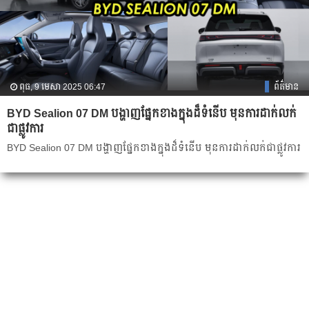
ពុធ, 9 មេសា 2025 06:47
ព័ត៌មាន
BYD Sealion 07 DM បង្ហាញផ្នែកខាងក្នុងដ៏ទំនើប មុនការដាក់លក់
ជាផ្លូវការ
BYD Sealion 07 DM បង្ហាញផ្នែកខាងក្នុងដ៏ទំនើប មុនការដាក់លក់ជាផ្លូវការ