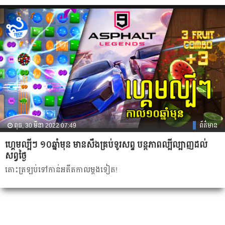
ពុធ, 30 មីនា 2022 07:49
ព័ត៌មាន
ហ្គេមល្បីៗ ១០ឆ្នាំមុន មានសឹងគ្រប់ទូរសព្ទ បន្តភាពល្បីល្បាញដល់
សព្វថ្ងៃ
តោះត្រឡប់ទៅកាន់អតីតកាលម្តងទៀត!