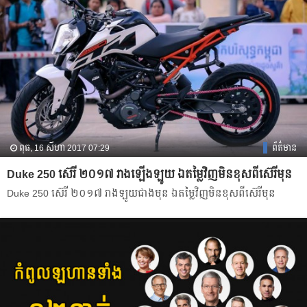
ពុធ, 16 សីហា 2017 07:29
ព័ត៌មាន
Duke 250 ស៊េរី ២០១៧ រាង​​​ឡើង​ឡូយ ឯតម្លៃ​​វិញ​​មិន​ខុស​ពី​ស៊េរី​មុន​
Duke 250 ស៊េរី ២០១៧ រាង​​ឡូយ​ជាង​មុន ឯ​តម្លៃ​​វិញ​​មិន​ខុស​ពី​ស៊េរី​មុន​