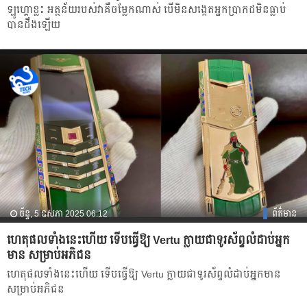
ឡូហ្គោខ្លះ អត្ថន័យរបស់វាគឺចម្លែកណាស់ បើមិនសង្កេតអ្នកប្រាកដមិនធ្លាប់
បានដឹងឡើយ
ច័ន្ទ, 5 ឧសភា 2025 06:12
ព័ត៌មាន
ហេតុផលទាំងនេះហើយ ទើបធ្វើឱ្យ Vertu ក្លាយជាទូរស័ព្ទលំដាប់អ្នក
មាន សម្រាប់អភិជន
ហេតុផលទាំងនេះហើយ ទើបធ្វើឱ្យ Vertu ក្លាយជាទូរស័ព្ទលំដាប់អ្នកមាន
សម្រាប់អភិជន