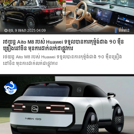
ពុធ, 9 មេសា 2025 04:09
ព័ត៌មាន
រថយន្ត Aito M8 របស់ Huawei ទទួលបានការកុម្ម៉ង់ជាង ១០ ម៉ឺន
គ្រឿងនៅចិន មុនការដាក់លក់ជាផ្លូវការ
រថយន្ត Aito M8 របស់ Huawei ទទួលបានការកុម្ម៉ង់ជាង ១០ ម៉ឺនគ្រឿង
នៅចិន មុនការដាក់លក់ជាផ្លូវការ