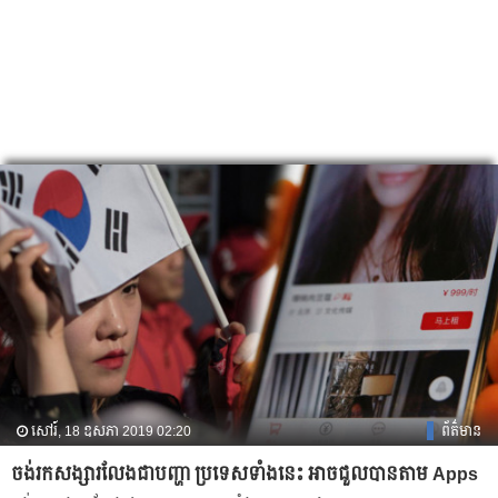
សៅរ៍, 18 ឧសភា 2019 02:20
ព័ត៌មាន
ចង់រកសង្សារលែង​ជា​បញ្ហា ប្រទេស​ទាំង​នេះ អាច​ជួល​បានតាម Apps