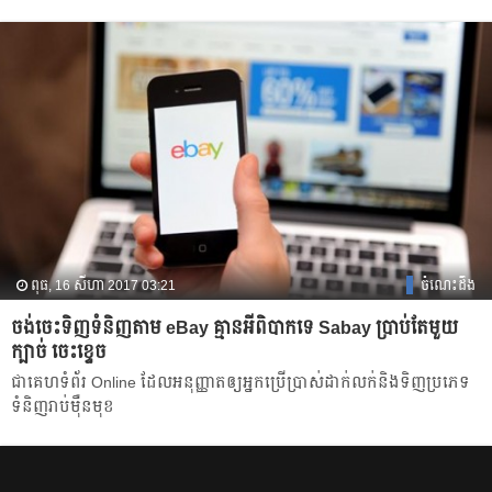
ពុធ, 16 សីហា 2017 03:21
ចំណេះដឹង
ចង់​ចេះ​ទិញ​ទំនិញ​តាម eBay គ្មាន​អី​ពិបាក​ទេ Sabay ប្រាប់តែ​មួយ​
ក្បាច់​ ចេះខ្ទេច
ជា​គេហទំព័រ​ Online ដែល​អនុញ្ញាត​ឲ្យ​អ្នក​ប្រើប្រាស់​ដាក់​លក់​និង​ទិញ​ប្រភេទ​
ទំនិញ​រាប់​ម៉ឺន​មុខ