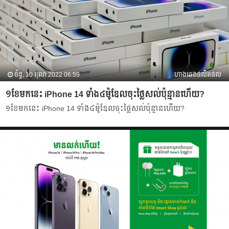
ច័ន្ទ, 10 តុលា 2022 06:59
ហាងឆេងផលិតផល
១ខែមកនេះ iPhone 14 ទាំង៤ម៉ូឌែលចុះថ្លៃសល់ប៉ុន្មានហើយ?
១ខែមកនេះ iPhone 14 ទាំង៤ម៉ូឌែលចុះថ្លៃសល់ប៉ុន្មានហើយ?