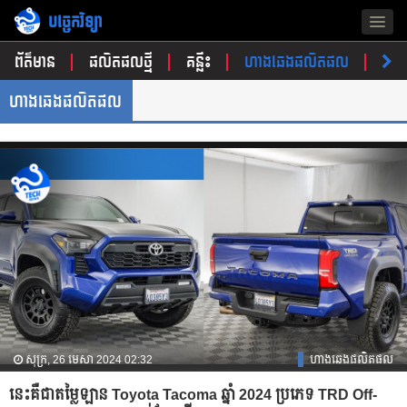
បច្ចេកវិទ្យា
Togg
navig
ព័ត៌មាន
ផលិតផលថ្មី
គន្លឹះ
ហាងឆេងផលិតផល
ចំណ
ហាងឆេងផលិតផល
សុក្រ, 26 មេសា 2024 02:32
ហាងឆេងផលិតផល
នេះគឺជាតម្លៃឡាន Toyota Tacoma ឆ្នាំ 2024 ប្រភេទ TRD Off-