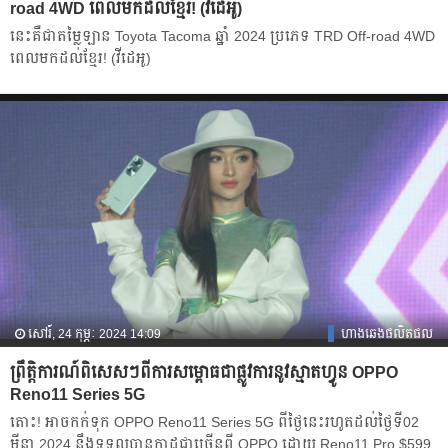
road 4WD ពេលមកដល់ខ្មែរ! (វីដេអូ)
នេះគឺជាតម្លៃឡាន Toyota Tacoma ឆ្នាំ 2024 ប្រភេទ TRD Off-road 4WD
ពេលមកដល់ខ្មែរ! (វីដេអូ)
សៅរ៍, 24 កុម្ភៈ 2024 14:09
ហាងឆេងផលិតផល
ព្រឹត្តិការណ៍ពិសេសៗពីការសម្ពោធជាផ្លូវការនូវស្មាតហ្វូន OPPO
Reno11 Series 5G
តោះ! អាចកក់ទុក OPPO Reno11 Series 5G ពីថ្ងៃនេះរហូតដល់ថ្ងៃទី02
មីនា 2024 នឹងទទួលបានកាដូជាច្រើនពី OPPO ដោយ Reno11 Pro $599