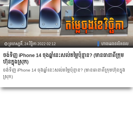
ព្រហស្បតិ៍, 24 វិច្ឆិកា 2022 02:12
ហាងឆេងផលិតផល
ចង់ទិញ iPhone 14 ចុងឆ្នាំនេះសល់តម្លៃប៉ុន្មាន? (មានធានាពីក្រុម
ហ៊ុនក្នុងស្រុក)
ចង់ទិញ iPhone 14 ចុងឆ្នាំនេះសល់តម្លៃប៉ុន្មាន? (មានធានាពីក្រុមហ៊ុនក្នុង
ស្រុក)