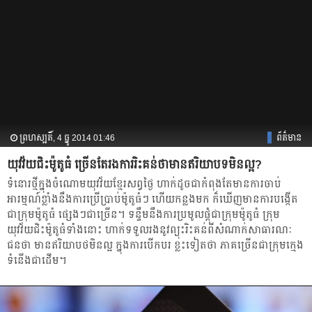
ព្រហស្បតិ៍, 4 ធ្នូ 2014 01:46
ព័ត៌មាន
យុវវ័យ​ជិះ​ម៉ូតូ​ធំ​​ ច្រើន​តែ​រង​ការ​រិះ​គន់​​ថា​មាន​ឥរិយា​បទ​​មិន​ល្អ?
ទំនោរ​ថ្មី​ក្នុង​ចំណោម​យុវវ័យ​ខ្មែរ​សព្វ​ថ្ងៃ​ ហាក់​ដូច​ជា​កំពុង​តែ​មាន​​ការ​ចាប់​
អារម្មណ៍​ខ្លាំង​នឹង​ការ​ប្រើ​ប្រាប់​​ម៉ូតូ​ធំៗ ហើយ​កន្លង​មក ​ក៏​ឃើញ​មាន​ការ​បង្កើត​
ជា​ក្រុម​ម៉ូតូ​ធំ ផ្សេងៗ​ជា​ច្រើន​។ ទន្ទឹម​នឹង​ការ​​​ប្រមូល​ផ្ដុំ​ជា​ក្រុម​ម៉ូតូ​ធំ​ ​ក្រុម​
យុវវ័យ​​​ជិះ​ម៉ូតូ​ធំ​ទាំង​នោះ​​ ហាក់​​​ទទួល​រង​នូវ​ព្យុះ​រិះគន់​ពី​សំណាក់​​សាធារណៈ​
ជន​ថា​ ​​មាន​ឥរិយា​បថ​មិន​ល្អ​ ​ក្នុង​ការ​​បើក​បរ ខ្លះ​ទៀត​ថា​ ភាគ​ច្រើន​ជា​ក្រុម​ក្មេង​
ទំនើង​​​ជា​ដើម​។