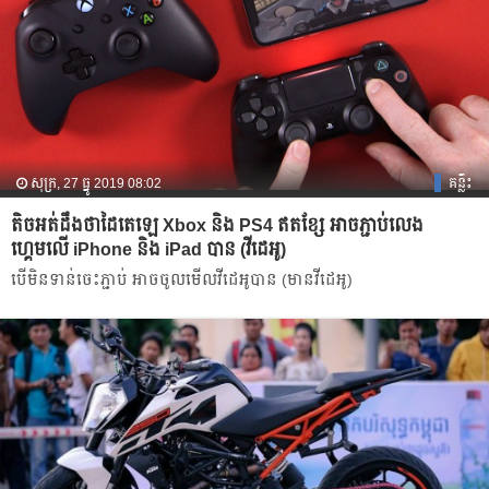
សុក្រ, 27 ធ្នូ 2019 08:02
គន្លឹះ
តិចអត់ដឹងថាដៃតេឡេ Xbox និង PS4 ឥតខ្សែ អាចភ្ជាប់លេង
ហ្គេមលើ iPhone និង iPad បាន (វីដេអូ)
បើមិនទាន់ចេះភ្ជាប់ អាចចូលមើលវីដេអូបាន​ (មានវីដេអូ)