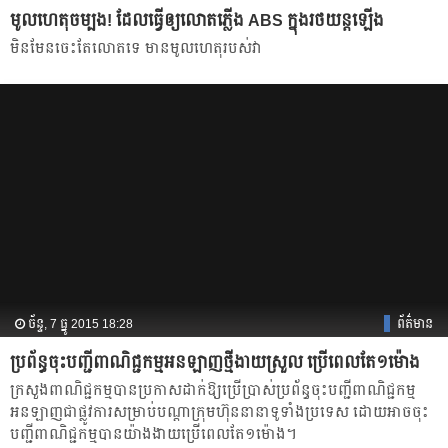
មូលហេតុចម្បង! ដែលធ្វើឲ្យលោតភ្លើង ABS ក្នុងរថយន្តឡើង
មិនមែនចេះតែលោតទេ មានមូលហេតុរបស់វា
ច័ន្ទ, 7 ធ្នូ 2015 18:28
ព័ត៌មាន
ប្រព័ន្ធ​ចុះ​បញ្ជី​ពាណិជ្ជកម្ម​អនឡាញ​ថ្មី​ងាយ​ស្រួល​ ប្រើ​ពេល​តែ១ម៉ោង
ក្រសួង​ពាណិជ្ជកម្ម​បាន​ប្រកាស​ដាក់​ឱ្យ​ប្រើប្រាស់​ប្រព័ន្ធ​ចុះ​បញ្ជី​ពាណិជ្ជកម្ម​
អនឡាញ​ជា​ផ្លូវ​ការ​សម្រាប់​​បណ្ដា​ក្រុមហ៊ុន​នានា​ទូទាំង​ប្រទេស​ ដោយ​​អាច​ចុះ​
បញ្ជី​ពាណិជ្ជកម្ម​បាន​យ៉ាង​ងាយ​ប្រើ​ពេល​តែ១​ម៉ោង។