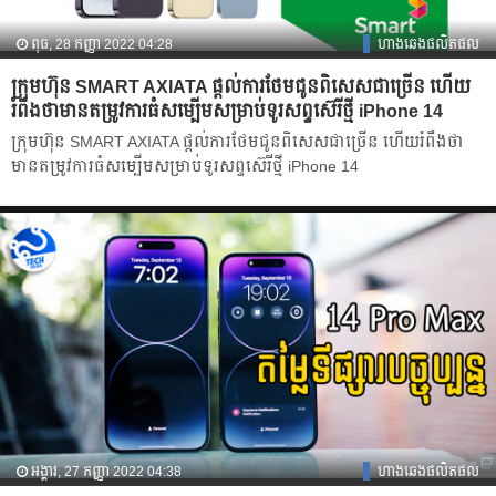
ពុធ, 28 កញ្ញា 2022 04:28
ហាងឆេងផលិតផល
ក្រុមហ៊ុន SMART AXIATA ផ្តល់ការថែមជូនពិសេសជាច្រើន ហើយ
រំពឹងថាមានតម្រូវ​ការ​ធំសម្បើម​សម្រាប់ទូរសព្ទស៊េរីថ្មី iPhone 14
ក្រុមហ៊ុន SMART AXIATA ផ្តល់ការថែមជូនពិសេសជាច្រើន ហើយរំពឹងថា
មានតម្រូវ​ការ​ធំសម្បើម​សម្រាប់ទូរសព្ទស៊េរីថ្មី iPhone 14
អង្គារ, 27 កញ្ញា 2022 04:38
ហាងឆេងផលិតផល