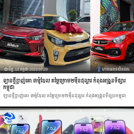
ច័ន្ទ, 10 កក្កដា 2023 07:20
ហាងឆេងផលិតផល
ឡានថ្មីខ្លាញ់គោ ៣ម៉ូឌែល តម្លៃក្រោម២ម៉ឺនដុល្លារ កំពុងអង្រួនទីផ្សារ
កម្ពុជា
ឡានថ្មីខ្លាញ់គោ ៣ម៉ូឌែល តម្លៃក្រោម២ម៉ឺនដុល្លារ កំពុងអង្រួនទីផ្សារកម្ពុជា