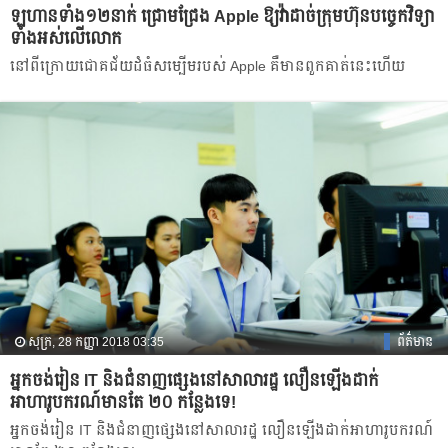
ឡហានទាំង១២នាក់ ជ្រោមជ្រែង Apple ឱ្យវ៉ាដាច់ក្រុមហ៊ុនបច្ចេកវិទ្យា
ទាំងអស់លើលោក
នៅពីក្រោយជោគជ័យដំធំសម្បើមរបស់ Apple គឺមានពួកគាត់នេះហើយ
សុក្រ, 28 កញ្ញា 2018 03:35
ព័ត៌មាន
អ្នក​ចង់​រៀន IT និង​ជំនាញ​ផ្សេង​នៅ​សាលា​រដ្ឋ លឿន​ឡើង​ដាក់​
អាហារូបករណ៍​មាន​តែ ២០ ​កន្លែង​ទេ!
អ្នក​ចង់​រៀន IT និង​ជំនាញ​ផ្សេង​នៅ​សាលា​រដ្ឋ លឿន​ឡើង​ដាក់​អាហារូបករណ៍​