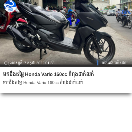
ព្រហស្បតិ៍, 7 កក្កដា 2022 01:38
ហាងឆេងផលិតផល
មកដឹងតម្លៃ Honda Vario 160cc កំពុងដាក់លក់
មកដឹងតម្លៃ Honda Vario 160cc កំពុងដាក់លក់