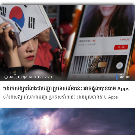
សៅរ៍, 18 ឧសភា 2019 02:20
ព័ត៌មាន
ចង់រកសង្សារលែង​ជា​បញ្ហា ប្រទេស​ទាំង​នេះ អាច​ជួល​បានតាម Apps
ចង់រកសង្សារលែង​ជា​បញ្ហា ប្រទេស​ទាំង​នេះ អាច​ជួល​បានតាម Apps