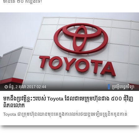
មាន​តែ ២០ ​កន្លែង​ទេ!
ច័ន្ទ, 2 តុលា 2017 02:44
ប្រវត្តិបច្ចេកវិទ្យា
មក​ដឹង​ប្រវត្តិ​ខ្លះ​ៗ​របស់​ ​Toyota​ ​ដែល​ជា​មេ​ក្រុមហ៊ុន​ជាង​ ​៥០០​ ​ជុំវិញ​
ពិភពលោក
Toyota​ ​ជា​ក្រុមហ៊ុន​ឈាន​មុខ​គេ​​ក្នុង​ការ​លក់​រថយន្ត​អេឡិចត្រូនិក​កូន​កាត់​