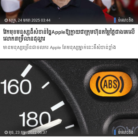
សុក្រ, 24 មករា 2025 03:44
ចំណេះដឹង
វែកមុខមនុស្សដ៏សំខាន់ច្នៃAppleឱ្យក្លាយជាក្រុមហ៊ុនតម្លៃថ្លៃជាងគេលើ
លោក៣ទ្រីលានដុល្លារ
មានមនុស្សច្រើនជាចលករ Apple តែមនុស្សម្នាក់នេះគឺសំខាន់ខ្លាំង
ពុធ, 23 កុម្ភៈ 2022 06:37
ចំណេះដឹង