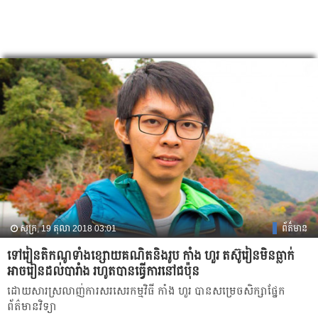
សុក្រ, 19 តុលា 2018 03:01
ព័ត៌មាន
ទៅរៀនតិកណូ​ទាំង​ខ្សោយ​គណិតនិងរូប កាំង ហួរ តស៊ូរៀនមិនធ្លាក់
អាច​រៀនដល់​បារាំង រហូត​បាន​ធ្វើការនៅជប៉ុន
ដោយសារ​ស្រលាញ់ការសរសេរកម្មវិធី កាំង ហួរ បានសម្រេចសិក្សាផ្នែក
ព័ត៌មានវិទ្យា