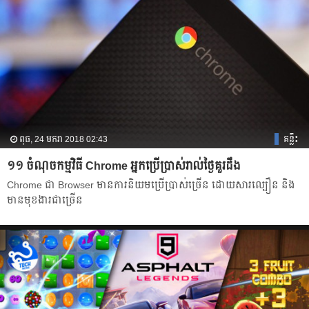
ពុធ, 24 មករា 2018 02:43
គន្លឹះ
១១ ចំណុច​កម្មវិធី Chrome អ្នកប្រើប្រាស់​រាល់ថ្ងៃ​គួរ​ដឹង
Chrome ជា Browser មានការនិយមប្រើប្រាស់ច្រើន ដោយសារល្បឿន និង
មានមុខងារជាច្រើន