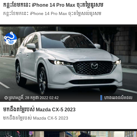
កន្លះខែមកនេះ iPhone 14 Pro Max ចុះតម្លៃគួរសម
កន្លះខែមកនេះ iPhone 14 Pro Max ចុះតម្លៃសល់គួរសម
ព្រហស្បតិ៍, 28 កក្កដា 2022 02:42
ហាងឆេងផលិតផល
មកដឹងតម្លៃរបស់ Mazda CX-5 2023
មកដឹងតម្លៃរបស់ Mazda CX-5 2023