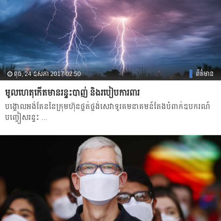
ពុធ, 24 ឧសភា 2017 02:50
ព័ត៌មាន
​មូលហេតុ​កើត​មាន​​​រន្ទះបាញ់​ ​និង​របៀប​ការពារ
​បង្គោល​អង់តែន​នៃ​ក្រុមហ៊ុន​ផ្គត់ផ្គង់​សេវា​ទូរគមនាគមន៍​តែង​បំពាក់​ឧបករណ៍​
បញ្ចៀស​រន្ទះ​ ...