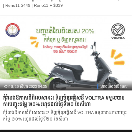
| Reno11 $449 | Reno11 F $339
ពុធ, 16 សីហា 2023 04:35
ហាងឆេងផលិតផល
កុំរំលង​ឱកាសដ៏​ពិសេស​នេះ! ទិញ​ម៉ូតូអគ្គិសនី VOLTRA​ ទទួលបាន​
ការបញ្ចុះតម្លៃ ២០% រហូតដល់ថ្ងៃទី២០ ខែ​សីហា
កុំរំលង​ឱកាសដ៏​ពិសេស​នេះ! ទិញ​ម៉ូតូអគ្គិសនី VOLTRA​ ទទួលបាន​ការបញ្ចុះ
តម្លៃ ២០% រហូតដល់ថ្ងៃទី២០ ខែ​សីហា