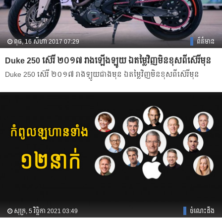
ពុធ, 16 សីហា 2017 07:29
ព័ត៌មាន
Duke 250 ស៊េរី ២០១៧ រាង​​​ឡើង​ឡូយ ឯតម្លៃ​​វិញ​​មិន​ខុស​ពី​ស៊េរី​មុន​
Duke 250 ស៊េរី ២០១៧ រាង​​ឡូយ​ជាង​មុន ឯ​តម្លៃ​​វិញ​​មិន​ខុស​ពី​ស៊េរី​មុន​
សុក្រ, 5 វិច្ឆិកា 2021 03:49
ចំណេះដឹង