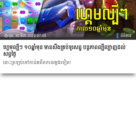
ពុធ, 30 មីនា 2022 07:49
ព័ត៌មាន
ហ្គេមល្បីៗ ១០ឆ្នាំមុន មានសឹងគ្រប់ទូរសព្ទ បន្តភាពល្បីល្បាញដល់
សព្វថ្ងៃ
តោះត្រឡប់ទៅកាន់អតីតកាលម្តងទៀត!