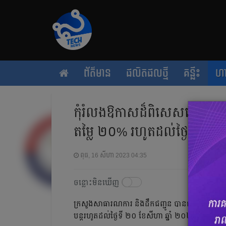
ព័ត៌មាន
ផលិតផលថ្មី
គន្លឹះ
ហ
កុំរំលង​ឱកាសដ៏​ពិសេស​នេះ! ទិញ
តម្លៃ ២០% រហូតដល់ថ្ងៃទី២០ 
ពុធ, 16 សីហា 2023 04:35
ចន្លោះមិនឃើញ
ក្រសួងសាធារណការ និងដឹកជញ្ជូន បានជូនដំណឹងដល់ក្រ
បន្តរហូតដល់ថ្ងៃទី ២០ ខែសីហា ឆ្នាំ ២០២៣ ដោយ​ច