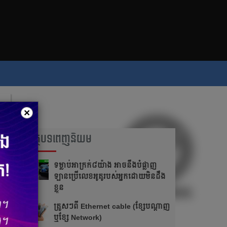
×
អត្ថបទពេញនិយម
ទម្លាប់​អាក្រក់​​៨​យ៉ាង អាច​នឹង​បំផ្លាញ​​
ឡាន​ប្រើ​លេខ​អូតូ​របស់​អ្នក​ដោយ​មិន​ដឹង​
ខ្លួន
ត្រួស​ៗ​​ពី​ ​Ethernet cable​ ​(ខ្សែ​បណ្ដាញ​
​ឬ​ខ្សែ​ ​Network)