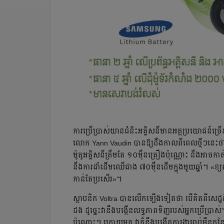
ការប្រើប្រាស់យានជំនិះអគ្គិសនីមាន​អត្ថប្រយោជន៍ច្រ
លោក Yann Vaudin បានឱ្យដឹងកាលពីពេលថ្មីៗនេះ​ថា ម៉ូ
ម៉ូតូអគ្គិសនីត្រឹមតែ ១០ម៉ឺនគ្រឿងប៉ុណ្ណោះ នឹងអាចកាត់
នឹងការ​ដាំដើម​ឈើជាង ៧០ម៉ឺនដើមក្នុងមួយឆ្នាំ។ 
កាន់តែប្រសើរ»។
ស្ថាបនិក Voltra បានលើកឡើងទៀតថា បើគិតពីសេដ្ឋកិច្
ដង ដូច្នេះវានឹងបង្កើនលទ្ធភាពទិញរបស់អ្នកប្រើប្រា
ប៉ុណ្ណោះ។ ក្រោយមក វាក៏នឹងបង្កើតការងាររាប់ម៉ឺនកន