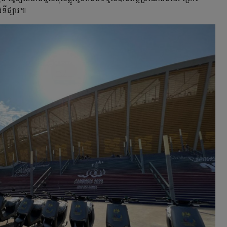
ទីផ្សារ៕