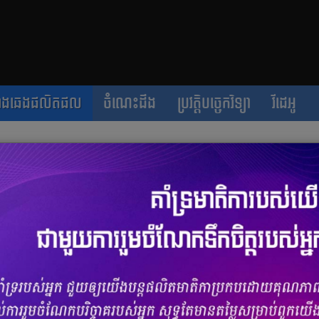
ាងឆេងផលិតផល
ចំណេះដឹង
ប្រវត្តិបច្ចេកវិទ្យា
វីដេអូ
​ម៉ូតូអគ្គិសនី VOLTRA​ ទទួលបាន​ការបញ្ចុះ
ខែ​សីហា
ចំនួនមតិ
0
|
ចំនួនចែករំលែក 0
ុមហ៊ុន VOLTRAថា ការឧបត្ថម្ភធន ២០% ក្នុងការទិញម៉ូតូអគ្គិសនី គឺ​អាច
ំនួនមាន​កំណត់។