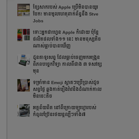
ខ្សែសាករបស់ Apple ប្រើមិនបានយូរ
បែក! មានមូលហេតុពាក់ព័ន្ធនឹង Stve
Jobs
ទោះអ្នកជាហ្វេន Apple ក៏ដោយ ប៉ុន្ដែ
ផលិតផលទាំង១១ នេះ មានមនុស្សតិច
ណាស់ធ្លាប់បានឃើញ
ដូនតាទូរសព្ទ ដែលធ្លាប់ចេញមកអង្រួន
ពិភពបច្ចេកវិទ្យា កាលពីជាង ៣ ទសវត្ស
មុន
ទម្រាំមាន Emoji ស្អាតៗប្រើប្រាស់ដូច
សព្វថ្ងៃ ឆ្លងកាត់រឿងរ៉ាវនិងដំណាក់កាល
មិនចេះតិច
អត្ថន័យពិត នៅពីក្រោយឡូហ្គោរបស់
កំពូលប្រ៊ែនរថយន្តល្បីៗទាំង៧