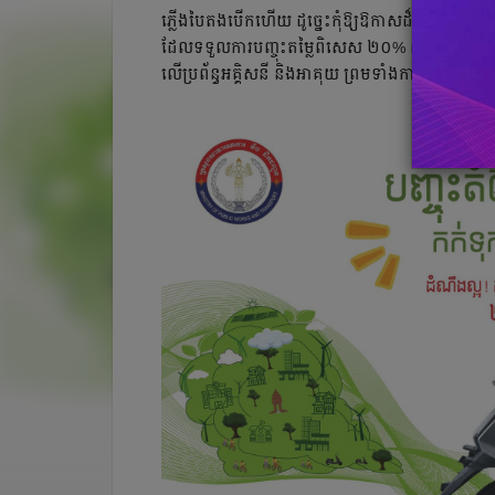
ភ្លើងបៃតងបើកហើយ ដូច្នេះ​កុំឱ្យឱកាស​ដ៏ល្អនេះ​រំល
ដែល​ទទួលការ​បញ្ចុះតម្លៃ​ពិសេស ២០% ដល់ថ្ងៃទី២០
លើប្រព័ន្ធអគ្គិសនី និងអាគុយ ព្រមទាំង​ការធានា​ ៥ឆ្នា