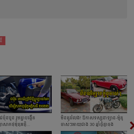
នី
ជប៉ុន​​បួន រួមគ្នា​បង្កើត​​
មិនគួររំលង! ឱកាសទស្សនាឡាន-ម៉ូតូ
ា​សាក​ថ្ម​​ម៉ូតូ​អគ្គិ...
ចាស់ៗអាយុជាង 30 ឆ្នាំផ្ដុំគ្នាចុង
សប្ដាហ...