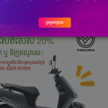
ងផុតឱ្យសោះ។ អតិថិជន អាចកក់ទុក ឬទិញ​ឥឡូវនេះ​នូវ​ម៉ូតូអគ្គិសនី VOLTRA
 ខែសីហា ឆ្នាំ​២០២៣។ លើសពីនេះ អតិថិជន​ក៏នឹង​ទទួលបានការធានា ២ឆ្នាំ
ំ លើដុំម៉ូទ័រកម្លាំង ២០០០វ៉ាត់ផងដែរ។
ចូលរួមឥលូវនេះ