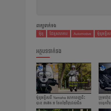
ពាក្យទាក់ទង
ម៉ូតូ
ដៃគូសហការ
Automotive
ម៉ូតូអគ្គិស
អត្ថបទទាក់ទង
ម៉ូតូអគ្គិសនី Yamaha សាកពេញ​ជិះ
ក្រុមហ៊ុន​
បាន ៣៧គ.ម តែ​តម្លៃវិញ​ដល់​ជិត
បច្ចេកវិទ្យ
៤ពាន់ដុល្...