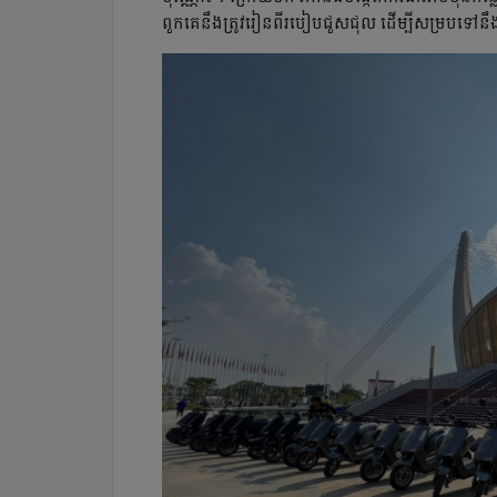
ពួកគេនឹងត្រូវរៀនពីរបៀបជួសជុល ដើម្បីសម្របទៅនឹង