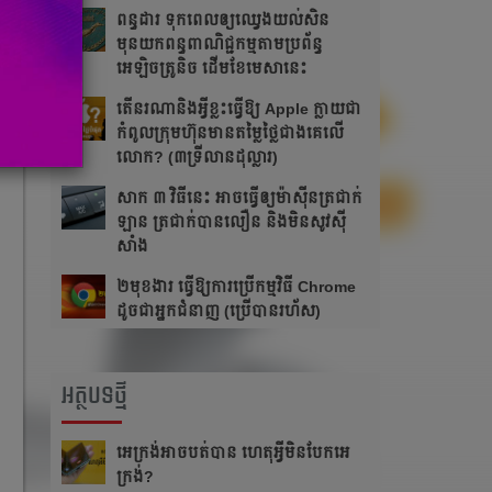
ពន្ធដារ ទុកពេលឲ្យឈ្វេងយល់សិន
មុនយកពន្ធពាណិជ្ជកម្មតាមប្រព័ន្ធ
អេឡិចត្រូនិច ដើមខែមេសានេះ
តើនរណានិងអ្វីខ្លះធ្វើឱ្យ Apple ក្លាយជា
កំពូលក្រុមហ៊ុនមានតម្លៃថ្លៃជាងគេលើ
លោក? (៣ទ្រីលានដុល្លារ)
សាក ៣ វិធីនេះ ​​អាច​ធ្វើ​ឲ្យ​ម៉ាស៊ីន​ត្រជាក់​
ឡាន ត្រជាក់​បាន​លឿន​ និង​មិន​សូវ​ស៊ី​
សាំង​
២មុខងារ ធ្វើឱ្យការប្រើកម្មវិធី Chrome
ដូចជាអ្នកជំនាញ (ប្រើបានរហ័ស)
អត្ថបទថ្មី
អេក្រង់អាចបត់បាន ហេតុអ្វីមិនបែកអេ
ក្រង់?