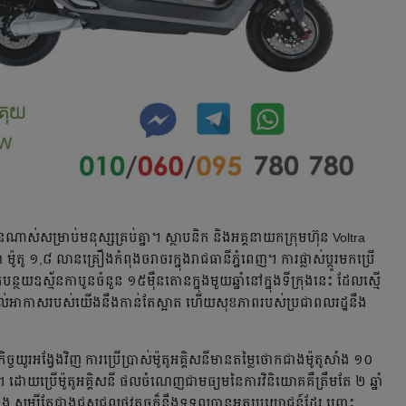
ើនណាស់សម្រាប់មនុស្សគ្រប់គ្នា។ ស្ថាបនិក និងអគ្គនាយកក្រុមហ៊ុន Voltra
តូ ១,៨ លានគ្រឿង​កំពុងចរាចរក្នុងរាជធានី​ភ្នំពេញ។ ការផ្លាស់ប្តូរមកប្រើ
បន្ថយឧស្ម័នកាបូន​ចំនួន ១៥ម៉ឺនតោន​ក្នុងមួយឆ្នាំនៅក្នុងទីក្រុងនេះ​ ដែលស្មើ
«ខ្យល់អាកាសរបស់យើងនឹងកាន់តែស្អាត ហើយសុខភាពរបស់ប្រជាពលរដ្ឋនឹង
ចយូរអង្វែងវិញ ការប្រើប្រាស់ម៉ូតូអគ្គិសនីមានតម្លៃថោកជាងម៉ូតូសាំង ១០
ស់។ ដោយប្រើម៉ូតូអគ្គិសនី ផលចំណេញជាមធ្យមនៃការវិនិយោគគឺត្រឹមតែ ២ ឆ្នាំ
្លែង សូម្បីតែជាងជួសជុលផ្លូវតូចក៏នឹងទទួលបានអត្ថប្រយោជន៍ដែរ ព្រោះ