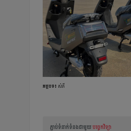
អត្ថបទ៖
សំភី
ភ្ជាប់ទំនាក់ទំនងជាមួយ
បច្ចេកវិទ្យា