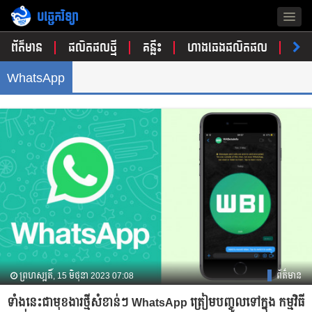
បច្ចេកវិទ្យា
Togg
navig
ព័ត៌មាន
ផលិតផលថ្មី
គន្លឹះ
ហាងឆេងផលិតផល
ចំណ
WhatsApp
ព្រហស្បតិ៍, 15 មិថុនា 2023 07:08
ព័ត៌មាន
ទាំងនេះជាមុខងារថ្មីសំខាន់ៗ WhatsApp ត្រៀមបញ្ចូលទៅក្នុង កម្មវិធី