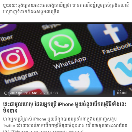
មួយរយៈ​ចុងក្រោយ​នេះគេ​សង្កេតឃើញថា មានករណីបន្លំលួចគ្រប់គ្រងគណនី
បណ្តាញទំនាក់​ទំនង​សង្គមជា​ច្រើន​
ព្រហស្បតិ៍, 28 ឧសភា 2020 01:38
ព័ត៌មាន
នេះជាមូលហេតុ! ដែលអ្នកប្រើ iPhone មួយចំនួនបើកកម្មវិធីទាំងនេះ
មិនបាន
មានអ្នកប្រើប្រាស់ iPhone មួយចំនួនបានរអ៊ូរទាំនៅក្នុងបណ្ដាញសង្គម
Twitter ដោយសារពុំអាចបើកកម្មវិធីមួយចំនួនបាន ហើយទទួលបានសារបែប