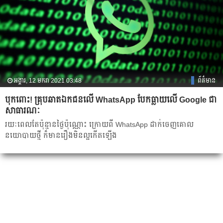
អង្គារ, 12 មករា 2021 03:48
ព័ត៌មាន
បុកពោះ! គ្រុបឆាតឯកជនលើ WhatsApp បែកធ្លាយលើ Google ជា
សាធារណៈ
រយៈពេលតែប៉ុន្មានថ្ងៃប៉ុណ្ណោះ ក្រោយពី WhatsApp ដាក់ចេញគោល
នយោបាយថ្មី ក៏មានរឿងមិនល្អកើតឡើង