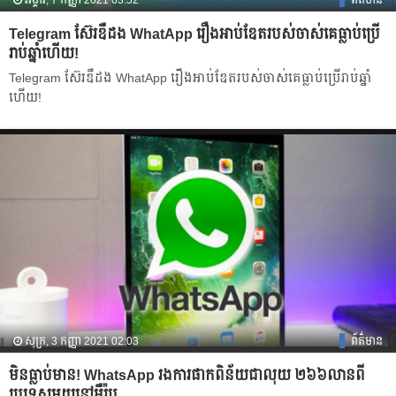
អង្គារ, 7 កញ្ញា 2021 03:52
ព័ត៌មាន
​Telegram ស៊ែរឌឺដង WhatApp រឿងអាប់ឌែតរបស់ចាស់គេធ្លាប់ប្រើ
រាប់ឆ្នាំហើយ!
​Telegram ស៊ែរឌឺដង WhatApp រឿងអាប់ឌែតរបស់ចាស់គេធ្លាប់ប្រើរាប់ឆ្នាំ
ហើយ!
សុក្រ, 3 កញ្ញា 2021 02:03
ព័ត៌មាន
មិនធ្លាប់មាន! WhatsApp រងការផាកពិន័យជាលុយ ២៦៦លានពី
ប្រទេសមួយនៅអឺរ៉ុប