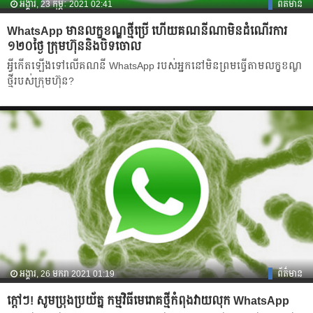
អង្គារ, 23 កុម្ភៈ 2021 02:41
ព័ត៌មាន
WhatsApp មានលក្ខខណ្ឌថ្មីប្រើ ហើយគណនីណាមិនដំណើរការ
១២០ថ្ងៃ ក្រុមហ៊ុននិងបិទចោល
អ្វីកើតឡើងទៅលើគណនី WhatsApp របស់អ្នកនៅមិនព្រមធ្វើតាមលក្ខខណ្ឌ
ថ្មីរបស់ក្រុមហ៊ុន?
អង្គារ, 26 មករា 2021 01:19
ព័ត៌មាន
ក្ដៅៗ! សូមប្រុងប្រយ័ត្ន កម្មវិធីមេរោគថ្មីកំពុងវាយលុក WhatsApp