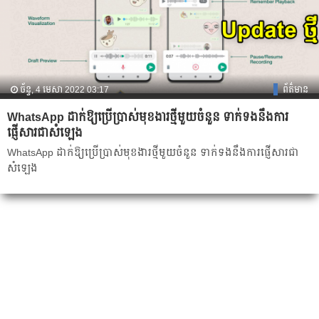
ច័ន្ទ, 4 មេសា 2022 03:17
ព័ត៌មាន
WhatsApp ដាក់ឱ្យប្រើប្រាស់មុខងារថ្មីមួយចំនួន ទាក់ទងនឹងការ
ផ្ញើសារជាសំឡេង
WhatsApp ដាក់ឱ្យប្រើប្រាស់មុខងារថ្មីមួយចំនួន ទាក់ទងនឹងការផ្ញើសារជា
សំឡេង