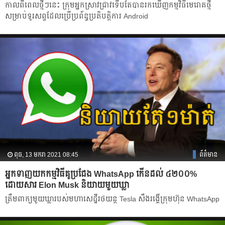
កាលពីពេលថ្មីៗនេះ ក្រុមអ្នកស្រាវជ្រាវទើបតែបានរកឃើញកម្មវិធីមេរោគថ្មី
សម្រាប់ទូរសព្ទដែលប្រើប្រព័ន្ធប្រតិបត្តិការ Android
ពុធ, 13 មករា 2021 08:45
ព័ត៌មាន
អ្នកទាញយកកម្មវិធីគូប្រជែង WhatsApp កើនដល់ ៤២០០%
ដោយសារ Elon Musk និយាយមួយឃ្លា
ត្រឹមពាក្យមួយឃ្លារបស់មហាសេដ្ឋីរថយន្ត Tesla សឹងរង្គើក្រុមហ៊ុន WhatsApp