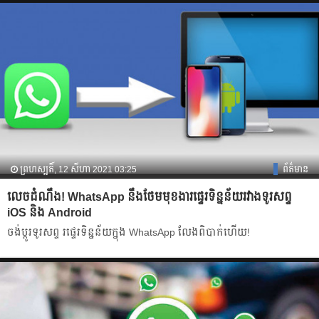
ព្រហស្បតិ៍, 12 សីហា 2021 03:25
ព័ត៌មាន
លេចដំណឹង! WhatsApp នឹងថែមមុខងារផ្ទេរទិន្នន័យរវាងទូរសព្ទ
iOS និង Android
ចង់ប្ដូរទូរសព្ទ រផ្ទេរទិន្នន័យក្នុង WhatsApp លែងពិបាក់ហើយ!