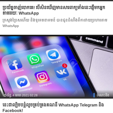
ប្រយ័ត្នចាញ់បោកគេ! បើសិនឃើញមានសារពាក្យទាំងនេះផ្ញើមកអ្នក
តាមររយៈ WhatsApp
ក្រសួងប្រៃសណីយ និងទូរគមនាគមន៍ បាន​ជូន​ដំណឹង​ពី​ការ​វាយ​ប្រហារ​តាម
WhatsApp
ច័ន្ទ, 4 មករា 2021 02:28
ចំណេះដឹង
នេះជាល្បិចបន្លំលួចគ្រប់គ្រងគណនី WhatsApp Telegram និង
Facebook!