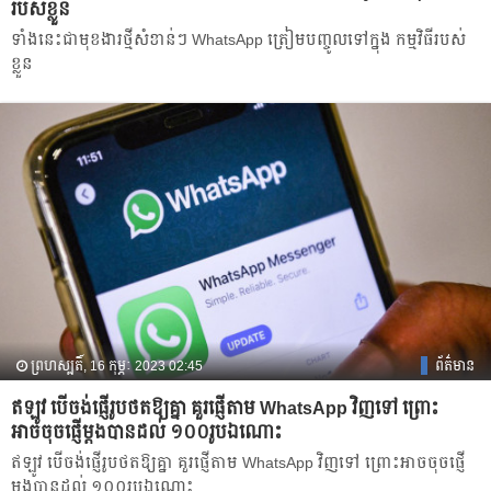
របស់ខ្លួន
ទាំងនេះជាមុខងារថ្មីសំខាន់ៗ WhatsApp ត្រៀមបញ្ចូលទៅក្នុង កម្មវិធីរបស់
ខ្លួន
ព្រហស្បតិ៍, 16 កុម្ភៈ 2023 02:45
ព័ត៌មាន
ឥឡូវ បើចង់ផ្ញើរូបថតឱ្យគ្នា គួរផ្ញើតាម WhatsApp វិញទៅ ព្រោះ
អាចចុចផ្ញើម្តងបាន​ដល់ ១០០រូបឯណោះ
ឥឡូវ បើចង់ផ្ញើរូបថតឱ្យគ្នា គួរផ្ញើតាម WhatsApp វិញទៅ ព្រោះអាចចុចផ្ញើ
ម្តងបាន​ដល់ ១០០រូបឯណោះ