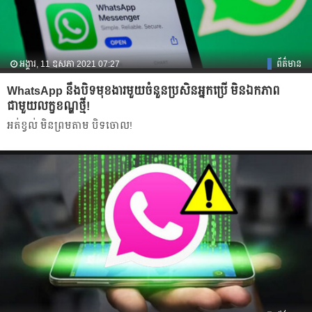
អង្គារ, 11 ឧសភា 2021 07:27
ព័ត៌មាន
WhatsApp នឹងបិទមុខងារមួយចំនួនប្រសិនអ្នកប្រើ មិនឯកភាព
ជាមួយលក្ខខណ្ឌថ្មី!
អត់ខ្វល់ មិនព្រមតាម បិទចោល!