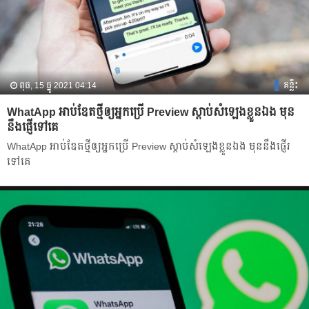
ពុធ, 15 ធ្នូ 2021 04:14
គន្លឹះ
WhatApp អាប់ឌែតថ្មីឲ្យអ្នកប្រើ Preview ស្ដាប់សំឡេងខ្លួនឯង មុន
នឹងផ្ញើទៅគេ
WhatApp អាប់ឌែតថ្មីឲ្យអ្នកប្រើ Preview ស្ដាប់សំឡេងខ្លួនឯង មុននឹងផ្ញើរ
ទៅគេ