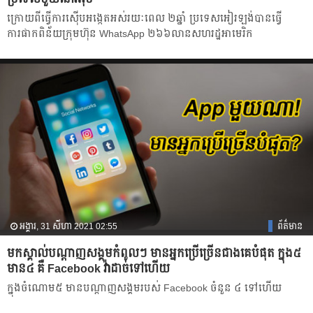
ក្រោយពីធ្វើការស៊ើបអង្កេតអស់រយៈពេល ២ឆ្នាំ ប្រទេសអៀរឡង់បានធ្វើ
ការផាកពិន័យក្រុមហ៊ុន WhatsApp ២៦៦លានសហរដ្ឋអាមេរិក
អង្គារ, 31 សីហា 2021 02:55
ព័ត៌មាន
មកស្គាល់បណ្ដាញសង្គមកំពូលៗ មានអ្នកប្រើច្រើនជាងគេបំផុត ក្នុង៥
មាន៤ គឺ Facebook វ៉ាដាច់ទៅហើយ
ក្នុងចំណោម៥ មានបណ្ដាញសង្គមរបស់ Facebook ចំនួន ៤ ទៅហើយ