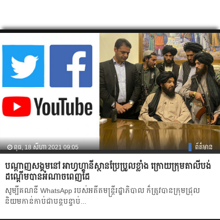
ពុធ, 18 សីហា 2021 09:05
ព័ត៌មាន
បណ្ដាញសង្គមនៅ អាហ្វហ្គានីស្ថានប្រែប្រួលខ្លាំង ក្រោយក្រុមតាលីបង់
ដណ្ដើមបានអំណាចពេញដៃ
សូម្បីគណនី WhatsApp របស់អតីតមន្រ្តីរដ្ឋាភិបាល ក៏ត្រូវបានក្រុមជ្រុល
និយមកាន់កាប់ជាបន្តបន្ទាប់...