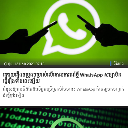
ពុធ, 13 មករា 2021 07:18
ព័ត៌មាន
ក្រោយរឿងចម្រូងចម្រាស់លើគោលការណ៍ថ្មី WhatsApp សន្យាមិន
ធ្វើរឿងទាំងនេះឡើយ
ជំនួសឱ្យការតឹងតែងលើអ្នកប្រើប្រាស់បែបនេះ WhatsApp ក៏ចេញមកបញ្ជាក់
ជាថ្មីម្ដងទៀត