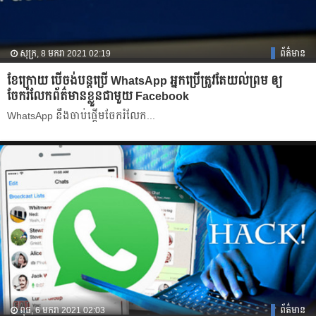
សុក្រ, 8 មករា 2021 02:19
ព័ត៌មាន
ខែក្រោយ បើចង់បន្តប្រើ WhatsApp អ្នកប្រើត្រូវតែយល់ព្រម ឲ្យ
ចែករំលែកព័ត៌មានខ្លួនជាមួយ Facebook
​WhatsApp នឹង​ចាប់​ផ្ដើម​ចែក​រំលែក...
ពុធ, 6 មករា 2021 02:03
ព័ត៌មាន