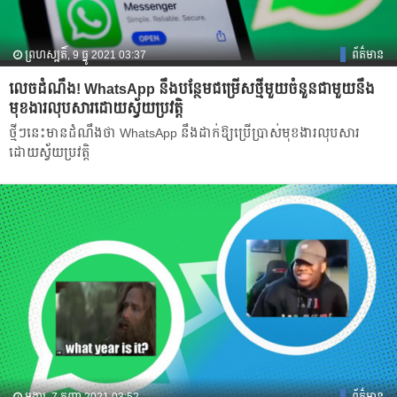
ព្រហស្បតិ៍, 9 ធ្នូ 2021 03:37
ព័ត៌មាន
លេចដំណឹង! WhatsApp នឹងបន្ថែមជម្រើសថ្មីមួយចំនួនជាមួយនឹង
មុខងារលុបសារដោយស្វ័យប្រវត្តិ
ថ្មីៗនេះ​មានដំណឹង​ថា WhatsApp នឹង​ដាក់ឱ្យប្រើប្រាស់មុខងារលុបសារ
ដោយស្វ័យប្រវត្តិ