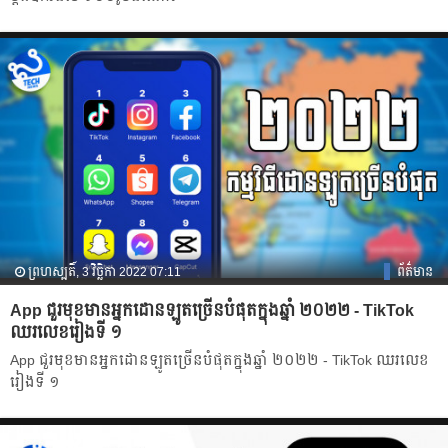
ព្រហស្បតិ៍, 3 វិច្ឆិកា 2022 07:11
ព័ត៌មាន
App ជួរមុខមានអ្នកដោនឡូតច្រើនបំផុតក្នុងឆ្នាំ ២០២២ - TikTok
ឈរលេខរៀងទី ១
App ជួរមុខមានអ្នកដោនឡូតច្រើនបំផុតក្នុងឆ្នាំ ២០២២ - TikTok ឈរលេខ
រៀងទី ១