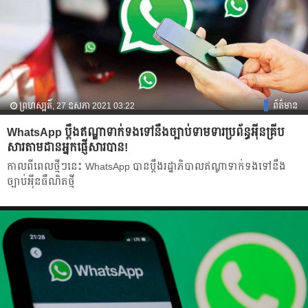
ព្រហស្បតិ៍, 27 ឧសភា 2021 03:22
ព័ត៌មាន
WhatsApp ប្ដឹងឥណ្ឌាទាក់ទងទៅនឹងច្បាប់ទាមទារប្រព័ន្ធអុីនគ្រីប
សារតាមដានអ្នកផ្ញើសារបាន!
កាលពីពេលថ្មីៗនេះ WhatsApp បានប្ដឹងរដ្ឋាភិបាលឥណ្ឌាទាក់ទងទៅនឹង
ច្បាប់អុីនធឺណិតថ្មី