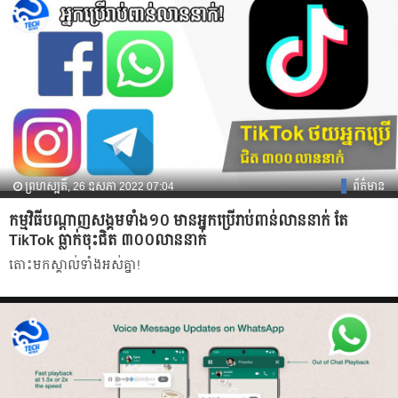
ព្រហស្បតិ៍, 26 ឧសភា 2022 07:04
ព័ត៌មាន
កម្មវិធីបណ្ដាញសង្គមទាំង១០ មានអ្នកប្រើរាប់ពាន់លាននាក់ តែ
TikTok ធ្លាក់ចុះជិត ៣០០លាននាក់
តោះមកស្គាល់ទាំងអស់គ្នា!