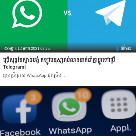
អង្គារ, 12 មករា 2021 02:25
ព័ត៌មាន
ប្រើសុទ្ធតែក្បាច់បង្ខំ ឥឡូវមនុស្សរាប់លាននាក់នាំគ្នាប្ដូរទៅប្រើ
Telegram!
អ្នក​ប្រើ​ប្រាស់​ WhatsApp ជា​ច្រើន​...