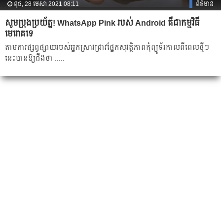
ពុធ, 28 មេសា 2021 08:11
ព័ត៌មាន
សូមប្រុងប្រយ័ត្ន! WhatsApp Pink របស់ Android គឺជាកម្មវិធី
មេរោគទេ
តាមការផ្សព្វផ្សាយរបស់អ្នកស្រាវជ្រាវផ្នែកសុវត្ថិភាពកុំព្យូទ័រកាលពីពេលថ្មីៗ
នេះបានឱ្យដឹងថា .....