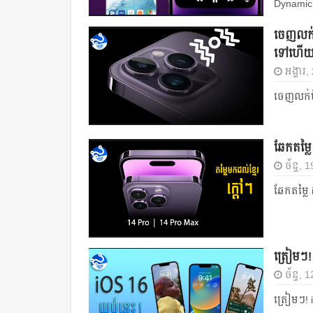
Dynamic 
ចេញលក់មិ
ទៅហើ
អង្គារ
ចេញលក់មិ
ឆែកតម្ល
ច័ន្ទ,
ឆែកតម្ល
ត្រៀមៗ!
ច័ន្ទ,
ត្រៀមៗ! 