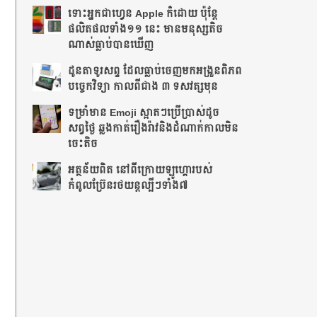
ទោះអ្នកជាហ្វេន Apple ក៏ដោយ ប៉ុន្ដែ
ផលិតផលទាំង១១ នេះ មានមនុស្សតិច
ណាស់ធ្លាប់បានឃើញ
ដូនតាទូរសព្ទ ដែលធ្លាប់ចេញមកអង្រួនពិភព
បច្ចេកវិទ្យា កាលពីជាង ៣ ទសវត្សមុន
ទម្រាំមាន Emoji ស្អាតៗប្រើប្រាស់ដូច
សព្វថ្ងៃ ឆ្លងកាត់រឿងរ៉ាវនិងដំណាក់កាលមិន
ចេះតិច
អត្ថន័យពិត នៅពីក្រោយឡូហ្គោរបស់
កំពូលប្រ៊ែនរថយន្តល្បីៗទាំង៧