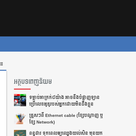
អត្ថបទពេញនិយម
ទម្លាប់​អាក្រក់​​៨​យ៉ាង អាច​នឹង​បំផ្លាញ​​ឡាន​
ប្រើ​លេខ​អូតូ​របស់​អ្នក​ដោយ​មិន​ដឹង​ខ្លួន
ត្រួស​ៗ​​ពី​ ​Ethernet cable​ ​(ខ្សែ​បណ្ដាញ​ ​ឬ​
ខ្សែ​ ​Network)
ពន្ធដារ ទុកពេលឲ្យឈ្វេងយល់សិន មុនយក