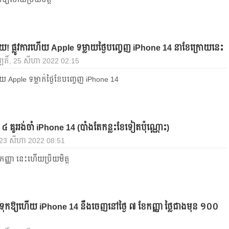
យ! ផ្លូវការហើយ Apple ទម្លាយថ្ងៃបញ្ចេញ iPhone 14 នាខែក្រោយនេះ
បតិ៍, 25 សីហា 2022 02:15
ើយ Apple ទម្លាក់ថ្ងៃខែបញ្ចេញ iPhone 14
៤ គួររង់ចាំ iPhone 14 (បាំងតែកន្លះខែទៀតប៉ុណ្ណោះ)
, 23 សីហា 2022 08:51
ែកញ្ញា នេះហើយប្រិយមិត្ត
ខែទុកឱ្យហើយ iPhone 14 នឹងចេញនៅថ្ងៃ ៧ ខែកញ្ញា ថ្លៃជាងមុន ១០០