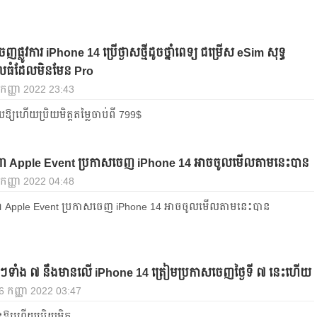
ញផ្លូវការ iPhone 14 ប្រើថ្ងាសថ្មីដូចថ្នាំពេទ្យ ជម្រើស eSim សុទ្ធ
ែលធំដែលមិនមែន Pro
 កញ្ញា 2022 23:43
ឱ្យហើយប្រិយមិត្តតម្លៃចាប់ពី 799$
េចណា Apple Event ប្រកាសចេញ iPhone 14 អាចចូលមើលតាមនេះបាន
 កញ្ញា 2022 04:48
ចណា Apple Event ប្រកាសចេញ iPhone 14 អាចចូលមើលតាមនេះបាន
ៗទាំង ៧ នឹងមានលើ iPhone 14 ត្រៀមប្រកាសចេញថ្ងៃទី ៧ នេះហើយ
, 6 កញ្ញា 2022 03:47
ឱ្យហើយប្រិយមិត្ត