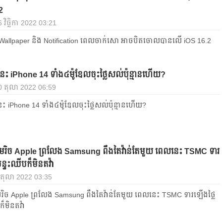
2
 វិច្ឆិកា 2022 03:21
ង Wallpaper និង Notification ពេលចាក់សោ អាចបិតចោលបានលើ iOS 16.2
ះ iPhone 14 ទាំង៤ម៉ូឌែលចុះថ្លៃសល់ប៉ុន្មានហើយ?
 10 តុលា 2022 06:59
 iPhone 14 ទាំង៤ម៉ូឌែលចុះថ្លៃសល់ប៉ុន្មានហើយ?
េរិច Apple ព្រលែង Samsung ពឹងតៃវ៉ាន់តែមួយ ពេលនេះ TSMC ទារ
ន្ទះឈីបក៏មិនតវ៉ា
 តុលា 2022 03:35
រិច Apple ព្រលែង Samsung ពឹងតៃវ៉ាន់តែមួយ ពេលនេះ TSMC ទារឡើងថ្លៃ
ក៏មិនតវ៉ា