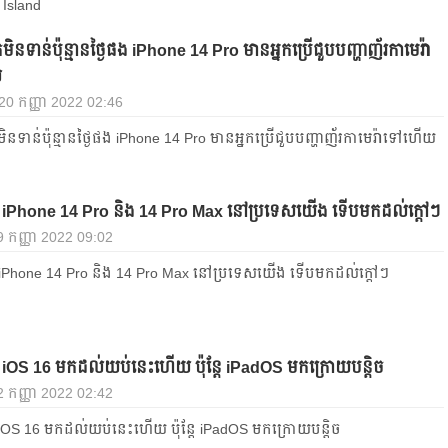
Island
នទាន់ប៉ុន្មានថ្ងៃផង iPhone 14 Pro មានអ្នកប្រើជួបបញ្ហាញ័រកាមេរ៉ា
យ
, 20 កញ្ញា 2022 02:46
នទាន់ប៉ុន្មានថ្ងៃផង iPhone 14 Pro មានអ្នកប្រើជួបបញ្ហាញ័រកាមេរ៉ាទៅហើយ
ៃ iPhone 14 Pro និង 14 Pro Max នៅប្រទេសយើង ទើបមកដល់ក្ដៅៗ
 19 កញ្ញា 2022 09:02
ៃ iPhone 14 Pro និង 14 Pro Max នៅប្រទេសយើង ទើបមកដល់ក្ដៅៗ
 iOS 16 មកដល់យប់នេះហើយ ប៉ុន្ដែ iPadOS មកក្រោយបន្តិច
 12 កញ្ញា 2022 02:42
iOS 16 មកដល់យប់នេះហើយ ប៉ុន្ដែ iPadOS មកក្រោយបន្តិច