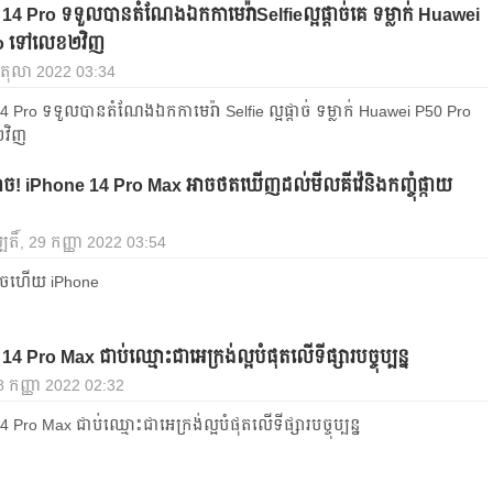
14 Pro ទទួលបានតំណែងឯកកាមេរ៉ាSelfieល្អផ្ដាច់គេ ទម្លាក់ Huawei
o ទៅលេខ២វិញ
 3 តុលា 2022 03:34
4 Pro ទទួលបានតំណែងឯកកាមេរ៉ា Selfie ល្អផ្ដាច់ ទម្លាក់ Huawei P50 Pro
វិញ
ាច! iPhone 14 Pro Max អាចថតឃើញដល់មីលគីវ៉េនិងកញ្ចុំផ្កាយ
បតិ៍, 29 កញ្ញា 2022 03:54
ាចហើយ iPhone
4 Pro Max ជាប់ឈ្មោះជាអេក្រង់ល្អបំផុតលើទីផ្សារបច្ចុប្បន្ន
8 កញ្ញា 2022 02:32
 Pro Max ជាប់ឈ្មោះជាអេក្រង់ល្អបំផុតលើទីផ្សារបច្ចុប្បន្ន