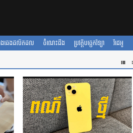
ាងឆេងផលិតផល
ចំណេះដឹង
ប្រវត្តិបច្ចេកវិទ្យា
វីដេអូ