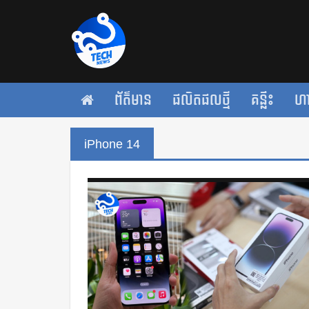
ព័ត៌មាន
ផលិតផលថ្មី
គន្លឹះ
ហ
iPhone 14