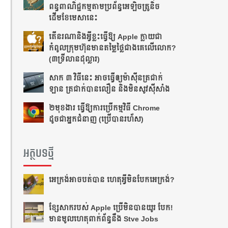
ពន្ធពាណិជ្ជកម្មតាមប្រព័ន្ធអេឡិចត្រូនិច
ដើមខែមេសានេះ
តើនរណានិងអ្វីខ្លះធ្វើឱ្យ Apple ក្លាយជា
កំពូលក្រុមហ៊ុនមានតម្លៃថ្លៃជាងគេលើលោក?
(៣ទ្រីលានដុល្លារ)
សាក ៣ វិធីនេះ ​​អាច​ធ្វើ​ឲ្យ​ម៉ាស៊ីន​ត្រជាក់​
ឡាន ត្រជាក់​បាន​លឿន​ និង​មិន​សូវ​ស៊ី​សាំង​
២មុខងារ ធ្វើឱ្យការប្រើកម្មវិធី Chrome
ដូចជាអ្នកជំនាញ (ប្រើបានរហ័ស)
អត្ថបទថ្មី
អេក្រង់អាចបត់បាន ហេតុអ្វីមិនបែកអេក្រង់?
ខ្សែសាករបស់ Apple ប្រើមិនបានយូរ បែក!
មានមូលហេតុពាក់ព័ន្ធនឹង Stve Jobs