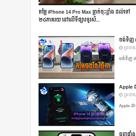
តម្លៃ iPhone 14 Pro Max ធ្លាក់ចុះខ្លាំង ដល់ទៅ
២៤ភាគរយ នៅលើទីផ្សារទូរស័...
ចង់ទិញ i
ព្រហស្ប
ចង់ទិញ iP
Apple ដ
ព្រហស្ប
Apple ដា
ធុញផ្ទា