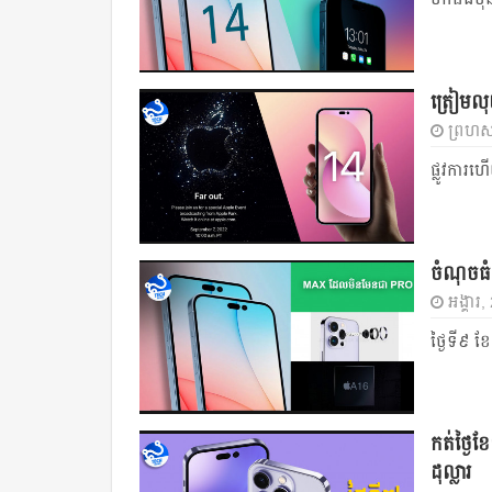
ត្រៀមលុ
ព្រហស្
ផ្លូវការហ
ចំណុចធំ 
អង្គារ
ថ្ងៃទី៩ ខ
កត់ថ្ងៃ
ដុល្លារ