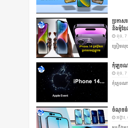
ប្រកាសចេ
និងម៉ូឌ
ពុធ, 7
ត្រៀមលុយ
កុំភ្ល
ពុធ, 7
កុំភ្លេ
ចំណុចធំ
អង្គារ
មកដឹងមុន