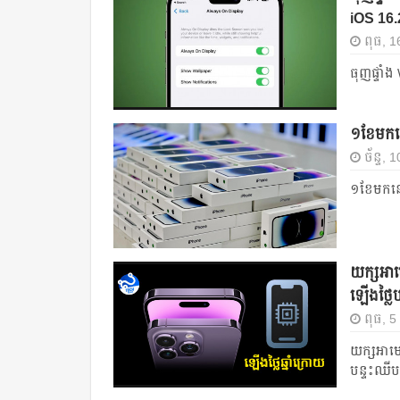
iOS 16.
ពុធ, 16
ធុញផ្ទាំ
១ខែមកនេ
ច័ន្ទ,
១ខែមកនេះ
យក្សអាម
ឡើងថ្លៃប
ពុធ, 5
យក្សអាមេ
បន្ទះឈីប