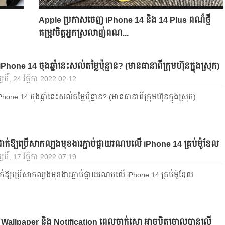
Apple ប្រកាសចេញ iPhone 14 និង 14 Plus ពណ៌ថ្មី
តម្រូវចិត្តអ្នកស្រលាញ់ពណ...
Phone 14 ចុងឆ្នាំនេះសល់តម្លៃប៉ុន្មាន? (មានធានាពីក្រុមហ៊ុនក្នុងស្រុក)
តិ៍, 24 វិច្ឆិកា 2022 02:12
hone 14 ចុងឆ្នាំនេះសល់តម្លៃប៉ុន្មាន? (មានធានាពីក្រុមហ៊ុនក្នុងស្រុក)
ាក់ឱ្យប្រើសាកល្បងមុខងារភ្ជាប់ផ្កាយរណបលើ iPhone 14 គ្រប់ម៉ូឌែល
តិ៍, 17 វិច្ឆិកា 2022 07:19
ក់ឱ្យប្រើសាកល្បងមុខងារភ្ជាប់ផ្កាយរណបលើ iPhone 14 គ្រប់ម៉ូឌែល
ំង Wallpaper និង Notification ពេលចាក់សោ អាចបិតចោលបានលើ