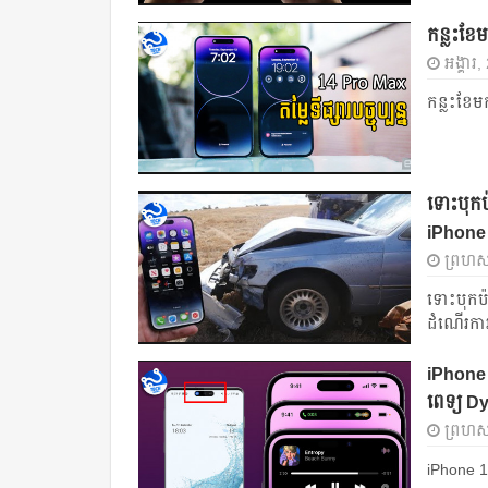
កន្លះខែ
អង្គារ
កន្លះខែម
ទោះបុកប
iPhone 
ព្រហស្
ទោះបុកប៉
ដំណើរការ
iPhone 1
ពេទ្យ D
ព្រហស្
iPhone 14