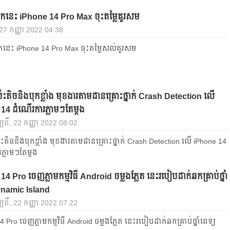
មកនេះ iPhone 14 Pro Max ចុះតម្លៃគួរសម
, 27 កញ្ញា 2022 04:38
កនេះ iPhone 14 Pro Max ចុះតម្លៃសល់គួរសម
៉ះតិចនិងបុកខ្លាំង មុខងារតាមដានគ្រោះថ្នាក់ Crash Detection លើ
14 ដំណើរការភ្លាមៗតែម្ដង
បតិ៍, 22 កញ្ញា 2022 08:02
ះតិចនិងបុកខ្លាំង មុខងារតាមដានគ្រោះថ្នាក់ Crash Detection លើ iPhone 14
ភ្លាមៗតែម្ដង
4 Pro ចេញភ្លាមកម្មវិធី Android ចម្លងភ្លែត នេះរបៀបដាក់ឆកគ្រាប់ថ្នាំ
ynamic Island
បតិ៍, 22 កញ្ញា 2022 07:22
 Pro ចេញភ្លាមកម្មវិធី Android ចម្លងភ្លែត នេះរបៀបដាក់ឆកគ្រាប់ថ្នាំពេទ្យ