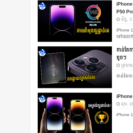
iPhone 
P50 Pr
ច័ន្ទ,
iPhone 1
ទៅលេខ២
កាន់តែក
តូចៗ
ព្រហស្
កាន់តែក
iPhone 1
ពុធ, 2
iPhone 14