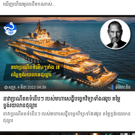
ឃើញហើយអួលដើមកណាស់...
សុក្រ, 4 មីនា 2022 04:39
ចំណេះដឹង
នាវាប្រណីតតទំនើបៗ របស់មហាសេដ្ឋីបច្ចេកវិទ្យាទាំង៧រូប តម្លៃ
ខ្ទង់រយលានដុល្លារ
នាវាប្រណីតតទំនើបៗ របស់មហាសេដ្ឋីបច្ចេកវិទ្យាទាំង៧រូប តម្លៃខ្ទង់រយលាន
ដុល្លារ