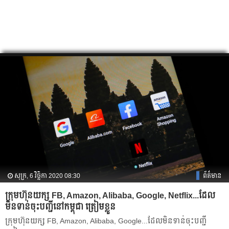
សុក្រ, 6 វិច្ឆិកា 2020 08:30
ព័ត៌មាន
ក្រុមហ៊ុនយក្ស FB, Amazon, Alibaba, Google, Netflix...ដែល
មិនទាន់ចុះបញ្ជីនៅកម្ពុជា ត្រៀមខ្លួន
ក្រុមហ៊ុនយក្ស FB, Amazon, Alibaba, Google...ដែលមិនទាន់ចុះបញ្ជី