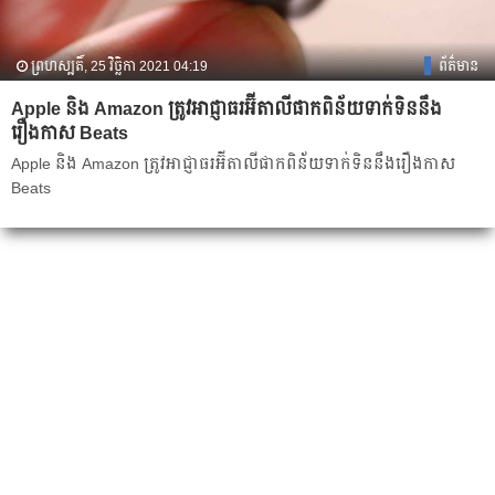
ព្រហស្បតិ៍, 25 វិច្ឆិកា 2021 04:19
ព័ត៌មាន
Apple និង Amazon ត្រូវអាជ្ញាធរអ៊ីតាលីផាកពិន័យទាក់ទិននឹង
រឿងកាស Beats
Apple និង Amazon ត្រូវអាជ្ញាធរអ៊ីតាលីផាកពិន័យទាក់ទិននឹងរឿងកាស
Beats