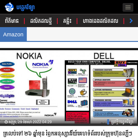
បច្ចេកវិទ្យា
Togg
navig
ព័ត៌មាន
ផលិតផលថ្មី
គន្លឹះ
ហាងឆេងផលិតផល
ចំណ
Amazon
សុក្រ, 29 មេសា 2022 04:29
ប្រវត្តិបច្ចេកវិទ្យា
ត្រលប់ទៅ ២៦ ឆ្នាំមុន រំឭកអនុស្សាវរីយ៍គេហទំព័ររបស់ក្រុមហ៊ុនល្បីៗ