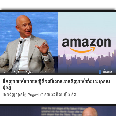
ព្រហស្បតិ៍, 11 កុម្ភៈ 2021 02:21
ព័ត៌មាន
ទឹកលុយរបស់មហាសេដ្ឋីទី១លើលោក អាចទិញរបស់ទាំងនេះបានគរ
ដូចភ្នំ
អាចទិញឡានថ្លៃ Bugatti បានជាង៦ម៉ឺនគ្រឿង និង...