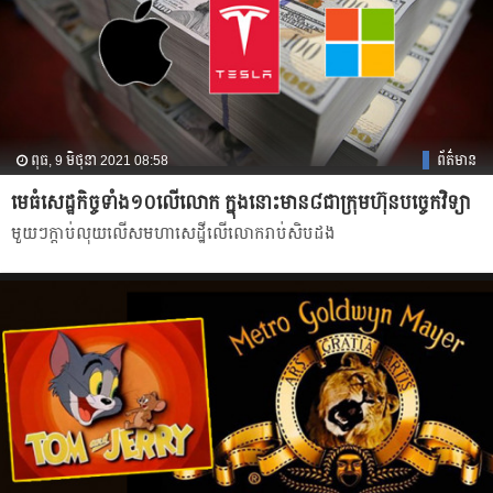
ពុធ, 9 មិថុនា 2021 08:58
ព័ត៌មាន
មេធំសេដ្ឋកិច្ចទាំង១០លើលោក ក្នុងនោះមាន៨ជាក្រុមហ៊ុនបច្ចេកវិទ្យា
មួយៗក្ដាប់លុយលើសមហាសេដ្ឋីលើលោករាប់សិបដង