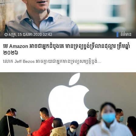
សុក្រ, 15 ឧសភា 2020 02:42
ព័ត៌មាន
មេ Amazon អាចជាអ្នកដំបូងគេ មានទ្រព្យខ្ទង់ទ្រីលានដុល្លារ ត្រឹមឆ្នាំ
២០២៦
លោក Jeff Bezos អាច​ក្លាយ​ជា​អ្នក​មាន​ទ្រព្យ​សម្បត្តិ​ខ្ទង់​...