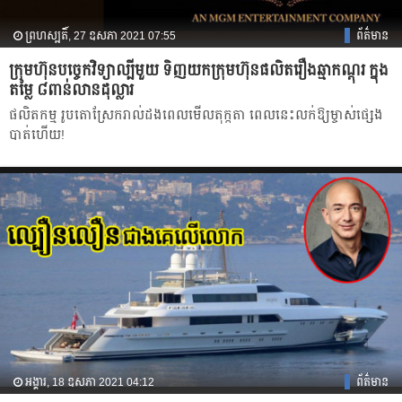
ព្រហស្បតិ៍, 27 ឧសភា 2021 07:55
ព័ត៌មាន
ក្រុមហ៊ុនបច្ចេកវិទ្យាល្បីមួយ ទិញយកក្រុមហ៊ុនផលិតរឿងឆ្មាកណ្តុរ ក្នុង
តម្លៃ ៨ពាន់លានដុល្លារ
ផលិតកម្ម រូបតោស្រែករាល់ដងពេលមើលតុក្កតា ពេលនេះលក់ឱ្យម្ចាស់ផ្សេង
បាត់ហើយ!
អង្គារ, 18 ឧសភា 2021 04:12
ព័ត៌មាន