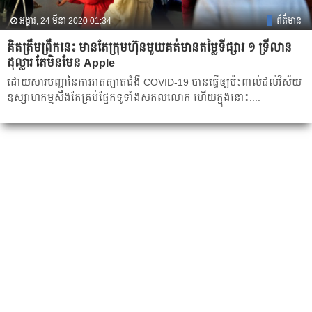
អង្គារ, 24 មីនា 2020 01:34
ព័ត៌មាន
គិត​ត្រឹម​ព្រឹក​នេះ មាន​តែ​ក្រុមហ៊ុន​មួយ​គត់​មាន​តម្លៃ​ទីផ្សារ ១ ទ្រីលាន​
ដុល្លារ តែ​មិនមែន Apple
ដោយសារ​បញ្ហា​នៃ​ការ​រាតត្បាត​ជំងឺ​ COVID-19 ​បាន​ធ្វើ​ឲ្យ​ប៉ះពាល់​ដល់​វិស័យ​
ឧស្សាហកម្ម​សឹង​តែ​គ្រប់​ផ្នែក​ទូទាំង​សកលលោក ហើយ​ក្នុង​នោះ....