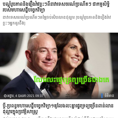
បណ្ដុំ​រូបភាពនិង​រឿងរ៉ាវ​ខ្លះៗពីនាវាទេសចរណ៍ប្រណីតៗ ជាកម្មសិទ្ធិ
របស់មហាសេដ្ឋីបច្ចេកវិទ្យា
នាវាទេសចរណ៍ប្រណីតៗតម្លៃរាប់សិបលានដុល្លារ [បណ្ដុំ​រូបភាពនិង​រឿងរ៉ាវ​
ខ្លះៗអ្នកគួរដឹង]
អង្គារ, 4 ឧសភា 2021 09:37
ព័ត៌មាន
ប្តី-​ប្រពន្ធ​មហា​សេដ្ឋី​បច្ចេកវិទ្យា​១គូ​លែង​លះ​គ្នា​ផ្ទេរ​ទ្រព្យ​ច្រើន​ពាន់​លាន​
ដុល្លារ​​ក្នុង​ប្រវត្តិសាស្រ្ត