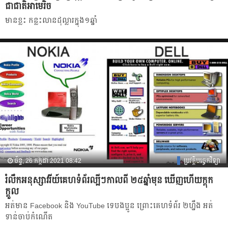
ជាជាតិអាមេរិច
មានខ្លះ កន្លះលានដុល្លារក្នុង១ឆ្នាំ
ច័ន្ទ, 26 កក្កដា 2021 08:42
ប្រវត្តិបច្ចេកវិទ្យា
រំលឹកអនុស្សាវរីយ៍គេហទំព័រល្បីៗកាលពី ២៥ឆ្នាំមុន ឃើញហើយក្ដុក
ក្ដួល
អត់មាន Facebook និង YouTube ទេបងប្អូន ព្រោះគេហទំព័រ ២ហ្នឹង អត់
ទាន់ចាប់កំណើត