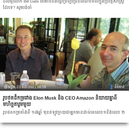
ដល់គូលោក Bill Gate តើ​អាច​នឹង​ផ្ទេរ​ទ្រព្យ​ច្រើន​លំដាប់ទីពីរ​​ក្នុង​ប្រវត្តិសាស្រ្ត
ដែរ​ទេ? សូមរង់ចាំ
អង្គារ, 23 មីនា 2021 08:59
ព័ត៌មាន
រូបថតដ៏កម្ររវាង Elon Musk និង CEO Amazon និយាយគ្នាពី
មហិច្ឆតារួមមួយ
រូបថតកម្រតាំងពី ១៧ឆ្នាំ មុន​ឥឡូវ​ក្លាយ​ជា​អ្នក​មាន​ដាច់​គេ​លេខ​១​និង​លេខ ២