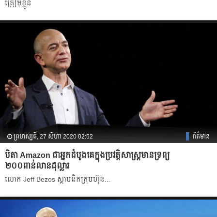
ត្រៀមខ្លួន
ព្រហស្បតិ៍, 27 សីហា 2020 02:52
ព័ត៌មាន
បិតា Amazon ជាអ្នកដំបូងគេក្នុងប្រវត្តិសាស្ត្រមានទ្រព្យ
២០០ពាន់លានដុល្លារ
លោក Jeff Bezos ស្ថាបនិក​ក្រុមហ៊ុន​...