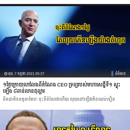
ពុធ, 7 កក្កដា 2021 05:37
ព័ត៌មាន
១ថ្ងៃក្រោយលាលែងពីតំណែង CEO ទ្រព្យរបស់មហាសេដ្ឋីទី១ ស្ទុះ
ឡើង ៨ពាន់លានដុល្លារ
ពិតជាមិនធម្មតាមែន! ចុះពីតំណែងហើយ លុយនៅឡើងមិនឈប់ទៀត