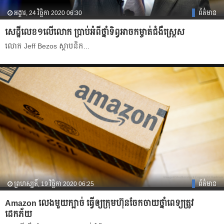
អង្គារ, 24 វិច្ឆិកា 2020 06:30
ព័ត៌មាន
សេដ្ឋីលេខ១លើលោក ប្រាប់អំពីថ្នាំទិព្វអាចកម្ចាត់ជំងឺស្ត្រេស
​លោក Jeff Bezos ស្ថាបនិក​...
ព្រហស្បតិ៍, 19 វិច្ឆិកា 2020 06:25
ព័ត៌មាន
Amazon លេងមួយក្បាច់ ធ្វើឲ្យក្រុមហ៊ុនចែកចាយថ្នាំពេទ្យត្រូវ
ដេកភ័យ