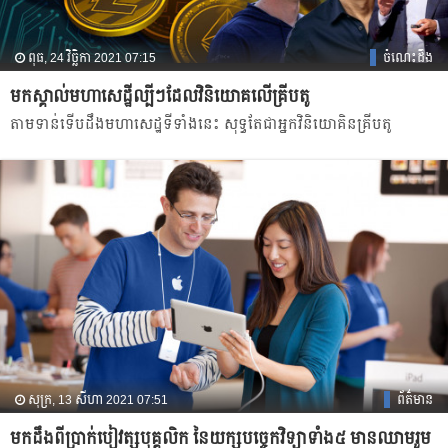
ពុធ, 24 វិច្ឆិកា 2021 07:15
ចំណេះដឹង
មកស្គាល់មហាសេដ្ឋីល្បីៗដែលវិនិយោគលើគ្រីបតូ
តាមទាន់ទើបដឹងមហាសេដ្ឋទីទាំងនេះ សុទ្ធតែជាអ្នកវិនិយោគិនគ្រីបតូ
សុក្រ, 13 សីហា 2021 07:51
ព័ត៌មាន
មកដឹងពីប្រាក់បៀវត្សបុគ្គលិក នៃយក្សបច្ចេកវិទ្យាទាំង៥ មានឈាមរួម