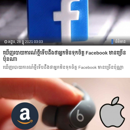
អង្គារ, 28 ធ្នូ 2021 03:03
ព័ត៌មាន
ឃើញរបាយការណ៍ថ្មីទើបដឹងថាអ្នកមិនទុកចិត្ត Facebook មានច្រើន
ប៉ុនណា
ឃើញរបាយការណ៍ថ្មីទើបដឹងថាអ្នកមិនទុកចិត្ត Facebook មានច្រើនប៉ុណ្ណា