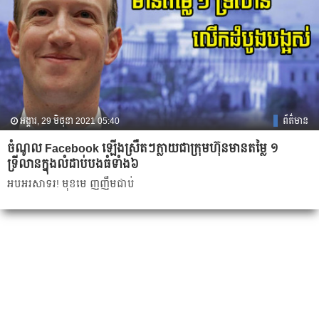
អង្គារ, 29 មិថុនា 2021 05:40
ព័ត៌មាន
ចំណូល​ ​Facebook ​ឡើង​ស្រឺតៗ​ក្លាយជា​ក្រុមហ៊ុន​មាន​តម្លៃ ១
ទ្រីលាន​ក្នុង​លំដាប់​បងធំ​ទាំង​៦​
អបអរសាទរ! មុខមេ ញញឹមជាប់