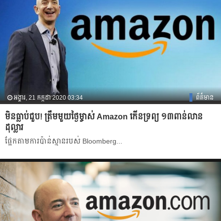
អង្គារ, 21 កក្កដា 2020 03:34
ព័ត៌មាន
មិនធ្លាប់ជួប! ត្រឹមមួយថ្ងៃម្ចាស់ Amazon កើនទ្រព្យ ១៣ពាន់លាន
ដុល្លារ
ផ្អែក​តាម​ការ​ប៉ាន់ស្មាន​របស់​ Bloomberg...