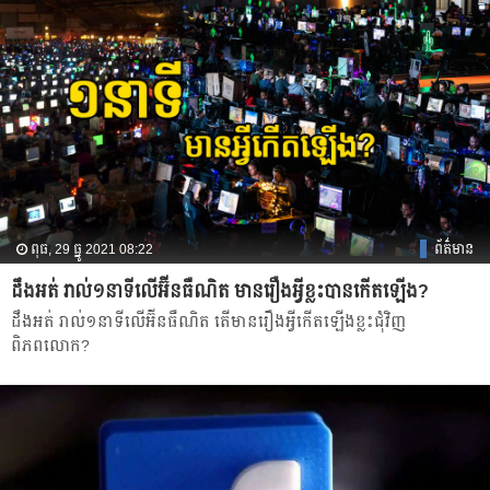
ពុធ, 29 ធ្នូ 2021 08:22
ព័ត៌មាន
ដឹងអត់ រាល់១នាទីលើអ៊ីនធឺណិត មានរឿងអ្វីខ្លះបានកើតឡើង?
ដឹងអត់ រាល់១នាទីលើអ៊ីនធឺណិត តើមានរឿងអ្វីកើតឡើងខ្លះជុំវិញ
ពិភពលោក?