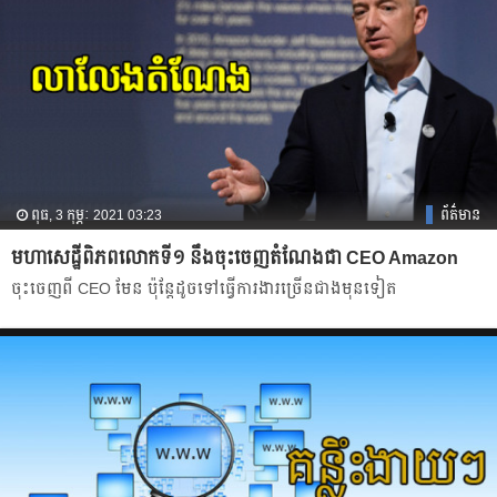
ពុធ, 3 កុម្ភៈ 2021 03:23
ព័ត៌មាន
មហាសេដ្ឋីពិភពលោកទី១ នឹងចុះចេញតំណែងជា CEO Amazon
ចុះចេញពី CEO មែន ប៉ុន្ដែដូចទៅធ្វើការងារច្រើនជាងមុនទៀត