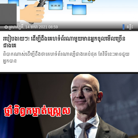
ព្រហស្បតិ៍, 14 មករា 2021 08:59
គន្លឹះ
របៀបងាយៗ! ដើម្បីដឹងគេហទំព័រណាមួយមានអ្នកចូលមើលច្រើន
ជាងគេ
ពិបាកណាស់ដើម្បីដឹងថាគេហទំព័រណាល្បីជាងគេបំផុត តែវិធីនេះអាចជួយ
អ្នកបាន