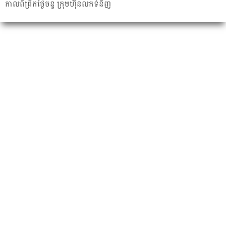
កាល​ពី​ព្រឹក​ថ្ងៃ​ចន្ទ ក្រុមហ៊ុន​លក់​ទំនិញ​