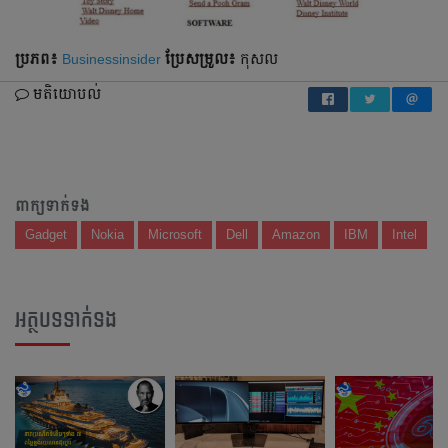
ប្រភព៖
Businessinsider
ប្រែ​សម្រួល៖
កុសល
មតិយោបល់
ពាក្យទាក់ទង
Gadget
Nokia
Microsoft
Dell
Amazon
IBM
Intel
អត្ថបទទាក់ទង