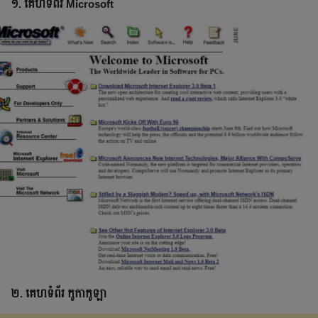
១. គេហទំព័រ Microsoft
២. គេហទំព័រ កូកាកូឡា