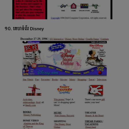
១០. គេហទំព័រ Disney