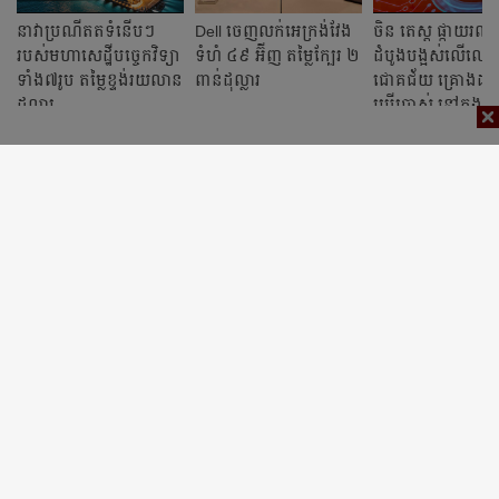
នាវាប្រណីតតទំនើបៗ
Dell ចេញ​លក់​អេក្រង់​វែង​
ចិន តេស្ត ផ្កាយរ
របស់មហាសេដ្ឋីបច្ចេកវិទ្យា
ទំហំ ៤៩ អ៊ីញ​ តម្លៃ​ក្បែរ​ ២
ដំបូងបង្អស់លើលោ
ទាំង៧រូប តម្លៃខ្ទង់រយលាន
ពាន់​ដុល្លារ​
ជោគជ័យ គ្រោងដាក់
ដុល្លារ
ប្រើប្រាស់ នៅក្នុងឆ្នាំ
២០៣០