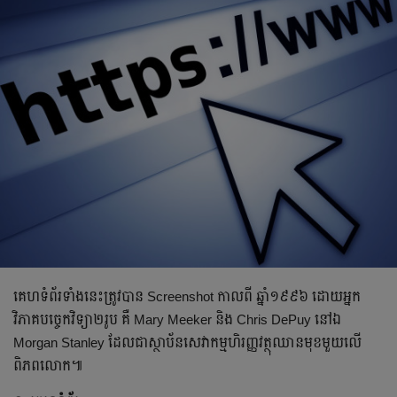
គេហទំព័រទាំងនេះត្រូវបាន Screenshot កាលពី ឆ្នាំ១៩៩៦ ដោយអ្នក
វិភាគបច្ចេកវិទ្យា២រូប គឺ Mary Meeker និង Chris DePuy នៅឯ
Morgan Stanley ដែលជាស្ថាប័នសេវាកម្មហិរញ្ញវត្ថុឈានមុខមួយលើ
ពិភពលោក៕