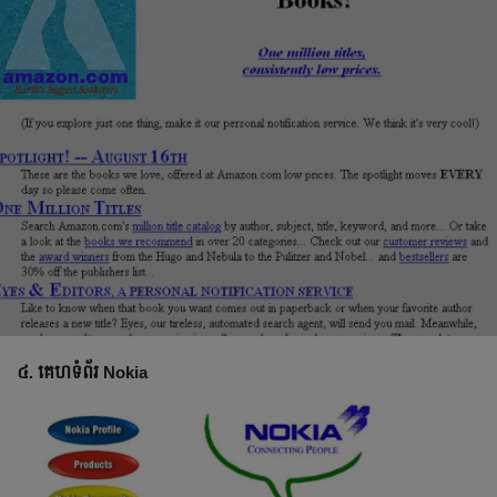
៤. គេហទំព័រ Nokia