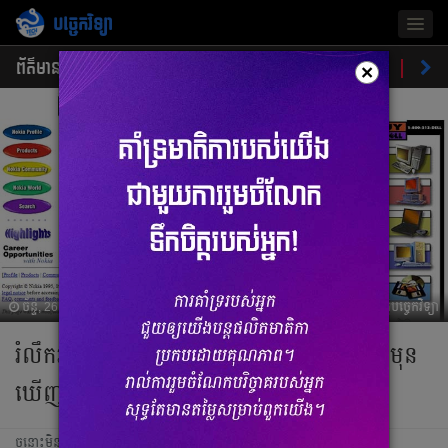
បច្ចេកវិទ្យា
Togg
navig
ព័ត៌មាន
ផលិតផលថ្មី
គន្លឹះ
ហាងឆេងផលិតផល
ចំណ
×
ច័ន្ទ, 26 កក្កដា 2021 08:42
ប្រវត្តិបច្ចេកវិទ្យា
រំលឹកអនុស្សាវរីយ៍គេហទំព័រល្បីៗកាលពី ២៥ឆ្នាំមុន
ឃើញហើយក្ដុកក្ដួល
ចន្លោះមិនឃើញ