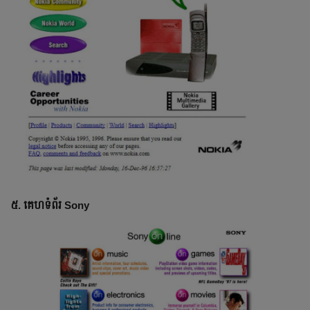
៥. គេហទំព័រ Sony