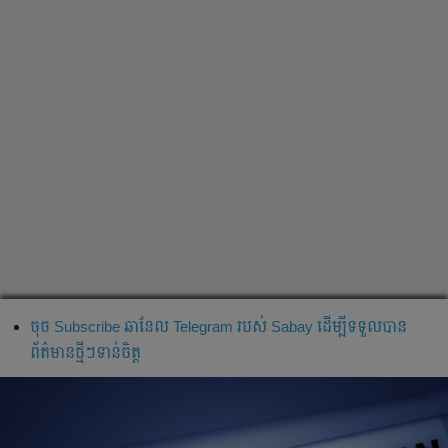
ចុច Subscribe ឆានែល Telegram របស់ Sabay ដើម្បីទទួលបាន
ព័ត៌មានថ្មីៗទាន់ចិត្ត