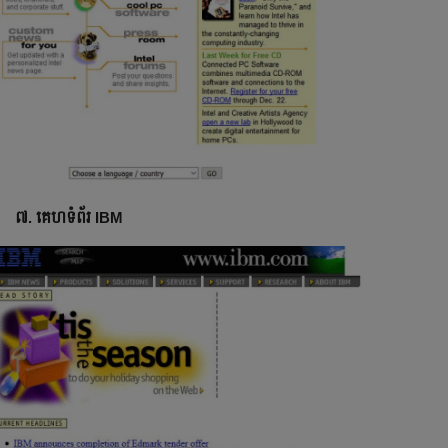
៧. គេហទំព័រ IBM