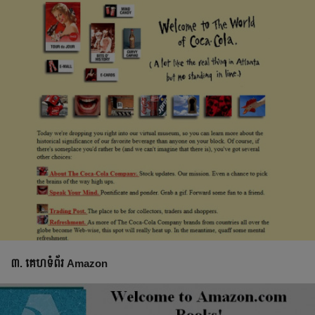
៣. គេហទំព័រ Amazon