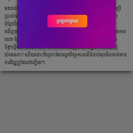
មកដល់ពេលនេះ ឆ្នាំ២០២១ យើងឃើញគេហទំព័រជាច្រើនមានផ្ទៃប្រើ
ប្រាស់ទំនើប ស្រឡះងាយស្រួលប្រើ ការរចនាមានភាពស្រស់ស្អាត។
ចូលរួមឥលូវនេះ
ប៉ុន្ដែបើងាកទៅក្រោយបន្ដិច ប្រមាណជា ឆ្នាំ១៩៩៦ នោះយើងនឹង
ឃើញថា គេហទំព័ររបស់ក្រុមហ៊ុនល្បីៗជាច្រើនលើពិភពលោក មិនថាការ
រចនា ផ្ទៃប្រើប្រាស់នោះទេ បន្ទាប់ពីឃើញហើយ អ្នកអាចនឹងភ្ញាក់ក្នុង
ចិត្តបន្ដិចថា តើនេះពិតជា គេហទំព័ររបស់ក្រុមហ៊ុនល្បីៗកាលពីមុនឬ
យ៉ាងណា? ហើយនោះក៏ព្រោះតែបច្ចេកវិទ្យាកាលពីជំនាន់មុនមិនទាន់មាន
ការវិវឌ្ឍខ្លាំងនៅឡើយ។