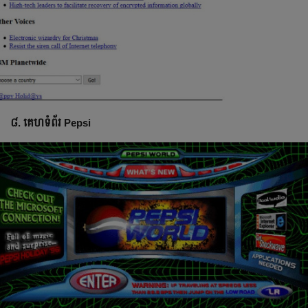
៨. គេហទំព័រ Pepsi