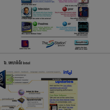
៦. គេហទំព័រ Intel