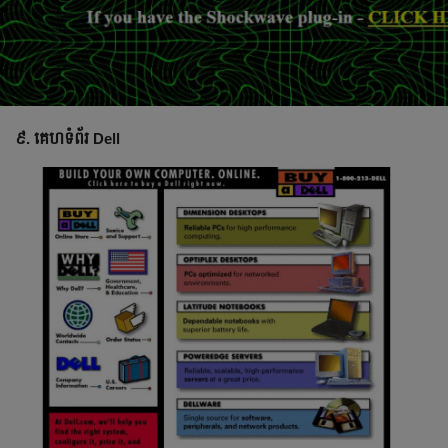
៩. គេហទំព័រ Dell