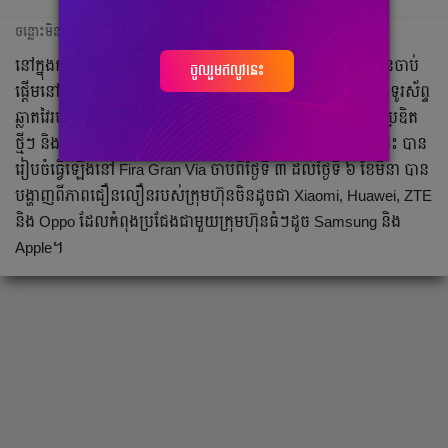
ចន្លោះមិនឃើញ
នៅក្នុងកម្មវិធី Mobile World Congress (MWC) 2025 ដែលបានចាប់
ចូលរួមឥលូវនេះ
ផ្តើមនៅថ្ងៃនេះ នៅទីក្រុងបាសេឡូណា ប្រទេសអេស្ប៉ាញ ក្រុមហ៊ុនទូរស័ព្ទ
ឆ្លាតវៃរបស់ចិន បានបង្ហាញវត្តមានដ៏ខ្លាំងក្លា ដោយនាំមកនូវការច្នៃប្រឌិត
ថ្មីៗ និងបច្ចេកវិទ្យាដែលធ្វើឱ្យអ្នកចូលរួមភ្ញាក់ផ្អើល។ ព្រឹត្តិការណ៍នេះ បាន
រៀបចំធ្វើឡើងនៅ Fira Gran Via ចាប់ពីថ្ងៃទី ៣ ដល់ថ្ងៃទី ៦ ខែមីនា បាន
បង្ហាញពីភាពជឿនលឿនរបស់ក្រុមហ៊ុនចិនដូចជា Xiaomi, Huawei, ZTE
និង Oppo ដែលកំពុងប្រជែងជាមួយក្រុមហ៊ុនធំៗដូច Samsung និង
Apple។