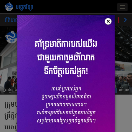
បច្ចេកវិទ្យា
Togg
navig
ព័ត៌មាន
ផលិតផលថ្មី
គន្លឹះ
ហាងឆេងផលិតផល
ចំណ
×
អង្គារ, 4 មីនា 2025 03:33
ព័ត៌មាន
ក្រុមហ៊ុនទូរស័ព្ទចិន បង្ហាញសាច់ដុំ នៅក្នុង
ព្រឹត្តិការណ៍ ពិពណ៌បច្ចេកវិទ្យាពិភពលោក នៅ
អេស្ប៉ាញ