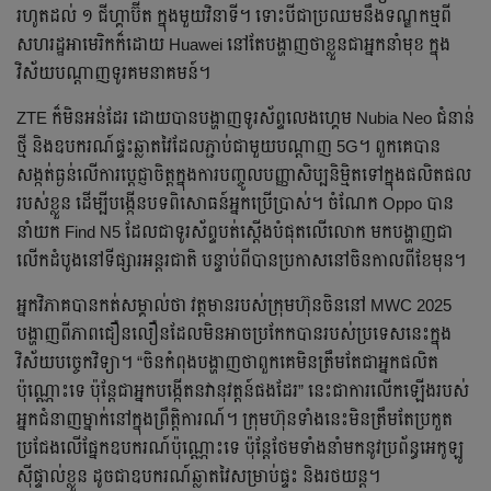
រហូតដល់ ១ ជីហ្គាប៊ីត ក្នុងមួយវិនាទី។ ទោះបីជាប្រឈមនឹងទណ្ឌកម្មពី
សហរដ្ឋអាមេរិកក៏ដោយ Huawei នៅតែបង្ហាញថាខ្លួនជាអ្នកនាំមុខ ក្នុង
វិស័យបណ្តាញទូរគមនាគមន៍។
ZTE ក៏មិនអន់ដែរ ដោយបានបង្ហាញទូរស័ព្ទលេងហ្គេម Nubia Neo ជំនាន់
ថ្មី និងឧបករណ៍ផ្ទះឆ្លាតវៃដែលភ្ជាប់ជាមួយបណ្តាញ 5G។ ពួកគេបាន
សង្កត់ធ្ងន់លើការប្តេជ្ញាចិត្តក្នុងការបញ្ចូលបញ្ញាសិប្បនិម្មិតទៅក្នុងផលិតផល
របស់ខ្លួន ដើម្បីបង្កើនបទពិសោធន៍អ្នកប្រើប្រាស់។ ចំណែក Oppo បាន
នាំយក Find N5 ដែលជាទូរស័ព្ទបត់ស្តើងបំផុតលើលោក មកបង្ហាញជា
លើកដំបូងនៅទីផ្សារអន្តរជាតិ បន្ទាប់ពីបានប្រកាសនៅចិនកាលពីខែមុន។
អ្នកវិភាគបានកត់សម្គាល់ថា វត្តមានរបស់ក្រុមហ៊ុនចិននៅ MWC 2025
បង្ហាញពីភាពជឿនលឿនដែលមិនអាចប្រកែកបានរបស់ប្រទេសនេះក្នុង
វិស័យបច្ចេកវិទ្យា។ “ចិនកំពុងបង្ហាញថាពួកគេមិនត្រឹមតែជាអ្នកផលិត
ប៉ុណ្ណោះទេ ប៉ុន្តែជាអ្នកបង្កើតនវានុវត្តន៍ផងដែរ” នេះជាការលើកឡើងរបស់
អ្នកជំនាញម្នាក់នៅក្នុងព្រឹត្តិការណ៍។ ក្រុមហ៊ុនទាំងនេះមិនត្រឹមតែប្រកួត
ប្រជែងលើផ្នែកឧបករណ៍ប៉ុណ្ណោះទេ ប៉ុន្តែថែមទាំងនាំមកនូវប្រព័ន្ធអេកូឡូ
ស៊ីផ្ទាល់ខ្លួន ដូចជាឧបករណ៍ឆ្លាតវៃសម្រាប់ផ្ទះ និងរថយន្ត។