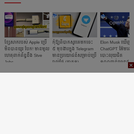
ខ្សែសាករបស់ Apple ប្រើ
កុំឱ្យពិបាកសួរគេមកចេះ
Elon Musk ឃើញ
មិនបានយូរ បែក! មានមូល
៥ មុខងារក្នុង Telegram
ChatGPT អ៊ែមពេក
ហេតុពាក់ព័ន្ធនឹង Stve
មានប្រយោជន៍សម្រាប់ប្រើ
បោះលុយជិត
Jobs
រាល់ថ្ងៃ (ភាគ១)
១០០ពាន់លានដុល្ល
ដើម្បីទិញយកមកគ្រ