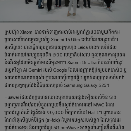
ក្រុមហ៊ុន Xiaomi បានទាក់ទាញការចាប់អារម្មណ៍ភ្លាមៗជាមួយនឹងការ
ប្រកាសបើកសម្ពោធទូរស័ព្ទ Xiaomi 15 Ultra នៅលើឆាកអន្តរជាតិ។
ទូរស័ព្ទនេះ បានធ្វើការរួមគ្នាជាមួយក្រុមហ៊ុន Leica មានកាមេរ៉ាដែល
បំពាក់ដោយកែវហ្សូមអុបទិក ២០០ មេហ្គាភិចសែល ផ្តល់គុណភាពរូបថត
និងវីដេអូដែលមិនធ្លាប់មានពីមុនមក។ Xiaomi 15 Ultra ក៏បានបំពាក់នូវ
បច្ចេកវិទ្យា AI Gemini របស់ Google ដែលអនុញ្ញាតឱ្យកែរូបថតចាស់ៗ ឬ
សរសេរកំណត់ហេតុសំឡេងដោយស្វ័យប្រវត្តិ។ អ្នកជំនាញបានចាត់ទុកវា
ជាការប្រកួតប្រជែងដ៏ធំមួយសម្រាប់ Samsung Galaxy S25។
Huawei ដែលជាក្រុមហ៊ុនឈានមុខគេមួយផ្សេងទៀតរបស់ចិន បាន
បង្ហាញភាពរឹងមាំរបស់ខ្លួនជាមួយនឹងស្តង់ធំជាងគេនៅ MWC ដែល
គ្របដណ្តប់លើ ផ្ទៃដីជាង ១០,០០០ ម៉ែត្រការ៉េនៅ Hall 1។ ពួកគេបាន
ណែនាំទូរស័ព្ទបត់បីផ្នែក (tri-fold) ដំបូងគេបង្អស់របស់ខ្លួន ដែលផ្តល់អេ
ក្រង់ធំជាងមុន និងបច្ចេកវិទ្យា 5G mmWave អាចផ្តល់ល្បឿនអ៊ីនធឺណិត