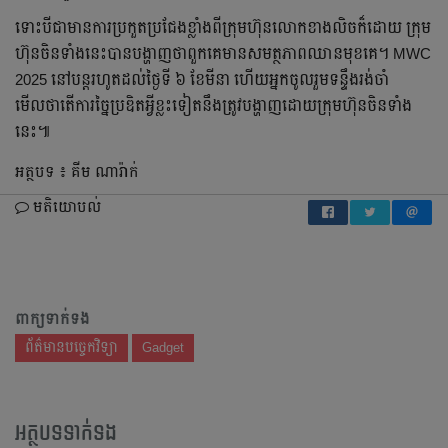
ទោះបីជាមានការប្រកួតប្រជែងខ្លាំងពីក្រុមហ៊ុនលោកខាងលិចក៏ដោយ ក្រុម
ហ៊ុនចិនទាំងនេះបានបង្ហាញថាពួកគេមានសមត្ថភាពឈានមុខគេ។ MWC
2025 នៅបន្តរហូតដល់ថ្ងៃទី ៦ ខែមីនា ហើយអ្នកចូលរួមទន្ទឹងរង់ចាំ
មើលថាតើការច្នៃប្រឌិតអ្វីខ្លះទៀតនឹងត្រូវបង្ហាញដោយក្រុមហ៊ុនចិនទាំង
នេះ៕
អត្ថបទ ៖ គីម ណារ៉ាក់
មតិយោបល់
ពាក្យទាក់ទង
ព័ត៌មានបច្ចេកវិទ្យា
Gadget
អត្ថបទទាក់ទង