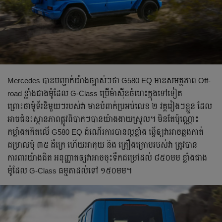
Mercedes បានបញ្ជាក់យ៉ាងច្បាស់ៗថា G580 EQ មានសមត្ថភាព Off-
road ខ្លាំងជាងម៉ូដែល G-Class ប្រើម៉ាស៊ីនចំហេះក្នុងទៅទៀត
ព្រោះថាម៉ូទ័រនិមួយៗរបស់វា មានបំពាក់ប្រអប់លេខ ២ វគ្គរៀងៗខ្លួន ដែល
អាចជំនះស្ថានភាពផ្លូវពិបាកៗបានយ៉ាងងាយស្រួល។ មិនតែប៉ុណ្ណោះ
កម្លាំងកកិតលើ G580 EQ ដំណើរការបានល្អខ្លាំង ធ្វើឲ្យវាអាចឆ្លងកាត់
ជម្រាលមុំ ៣៥ ដឺក្រេ ហើយអាគុយ និង គ្រឿងក្រោមរបស់វា ត្រូវបាន
ការពារយ៉ាងជិត អនុញ្ញាតឲ្យវាអាចចុះទឹកជម្រៅដល់ ៨៥០មម ខ្លាំងជាង
ម៉ូដែល G-Class ធម្មតាដល់ទៅ ១៥០មម។