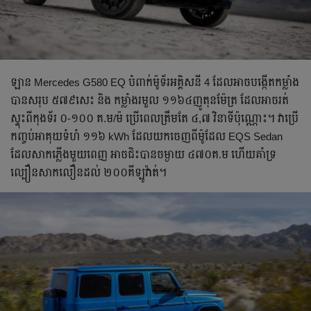
ឡាន Mercedes G580 EQ បំពាក់ម៉ូទ័រអគ្គិសនី 4 ដែលអាចបង្កើតកម្លាំង
បានសរុប ៥៧៩សេះ និង កម្លាំងរមួល ១១៦៤ញូតុនម៉ែត្រ ដែលអាចរត់
ស្ទុះពីកុងទ័រ ០-១០០ គ.ម/ម៉ ប្រើពេលត្រឹមតែ ៤,៧ វិនាទីប៉ុណ្ណោះ។ វាប្រើ
កញ្ចប់អាគុយទំហំ ១១៦ kWh ដែលយកចេញពីម៉ូដែល EQS Sedan
ដែលសាកភ្លើងមួយពេញ អាចជិះបានចម្ងាយ ៤៧០គ.ម ហើយគាំទ្រ
ល្បឿនសាកលឿនដល់ ២០០គីឡូវ៉ាត់។