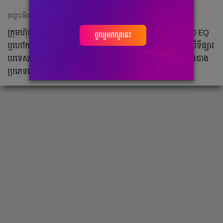
ចន្លោះមិនឃើញ
ក្រុមហ៊ុន Mercedes ទើបតែបានប្រកាសចេញឡានអគ្គិសនី G580 EQ
ចូលរួមឥលូវនេះ
ឬហៅកាត់ថា G-EV ដែលមានតម្លៃចាប់ពីខ្ទង់ ១៥ម៉ឺនដុល្លារ នៅលើទីផ្សារ
បរទេស ហើយវាមានសមត្ថភាព Off-road និង Performance ខ្លាំងជាង
ប្រភេទប្រើម៉ាស៊ីនចំហេះក្នុងទៅទៀត។