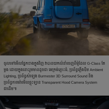
ចូលទៅមើលផ្នែកខាងក្នុងវិញ វាបានយកលំនាំចេញពីម៉ូដែល G-Class តែ
ម្តង ដោយក្នុងនោះរួមមានដូចជា​ អេក្រង់ភ្លោះធំ, ប្រព័ន្ធភ្លើងឌីម Ambient
Lighting, ប្រព័ន្ធសំឡេង Burmester 3D Surround Sound និង
ប្រព័ន្ធកាមេរ៉ាមើលធ្លុះឡាន Transparent Hood Camera System
ជាដើម៕