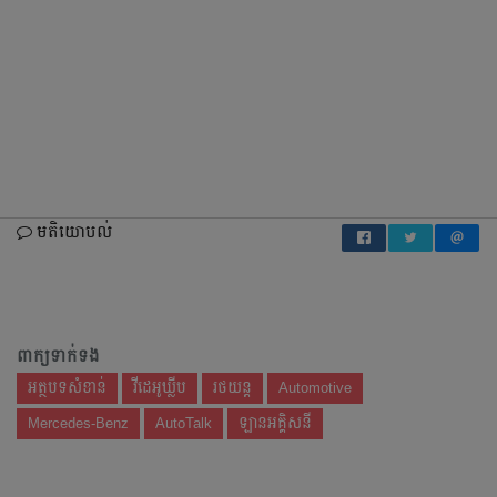
មតិយោបល់
ពាក្យទាក់ទង
អត្ថបទសំខាន់
វីដេអូឃ្លីប
រថយន្ត
Automotive
Mercedes-Benz
AutoTalk
ឡានអគ្គិសនី