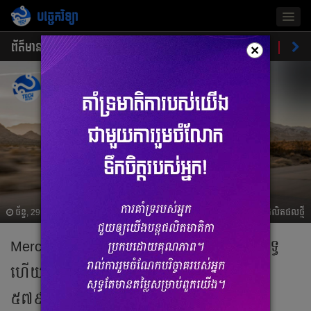
បច្ចេកវិទ្យា
Togg
navig
ព័ត៌មាន
ផលិតផលថ្មី
គន្លឹះ
ហាងឆេងផលិតផល
ចំណ
×
ច័ន្ទ, 29 មេសា 2024 07:01
ផលិតផលថ្មី
Mercedes ចេញឡាន G-Class ប្រើអគ្គិសនីសុទ្ធ
ហើយ សាកភ្លើងម្តងជិះបាន៤៧០គ.ម ឯកម្លាំង
៥៧៩សេះ