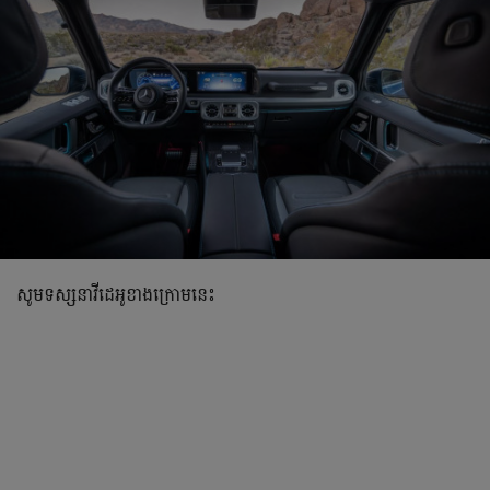
សូមទស្សនាវីដេអូខាងក្រោមនេះ