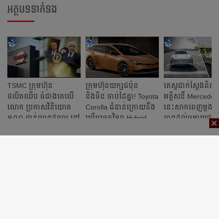
អត្ថបទទាក់ទង
TSMC ក្រុមហ៊ុន
ក្រុមហ៊ុនយក្សជប៉ុន
តេស្តជាក់ស្តែងពិត
ផលិតឈីប ធំជាងគេលើ
និងចិន ចាប់ដៃគ្នា! Toyota
អគ្គិសនី Mercedes
លោក ប្រកាសវិនិយោគ
Corolla ជំនាន់ក្រោយ​នឹង
នេះសាកពេញម្តង 
១០០ ពាន់លានដុល្លារ នៅ
ប្រើ​បច្ចេកវិទ្យា Hybrid
បានដល់ចម្ងាយ​ជាង
អាមេរិក
របស់ BYD អាចបើកដល់
១ពាន់គ.ម
២១០០គីឡូម៉ែត្រ