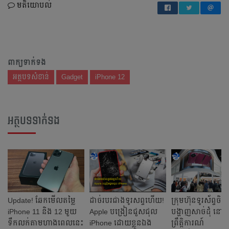
មតិយោបល់
ពាក្យទាក់ទង
អត្ថបទសំខាន់
Gadget
iPhone 12
អត្ថបទទាក់ទង
Update! ឆែកមើលតម្លៃ
ដាច់របរជាងទូរសព្ទហើយ!
ក្រុមហ៊ុនទូរស័ព្ទចិន
iPhone 11 និង 12 មួយ
Apple បង្រៀនជួសជុល
បង្ហាញសាច់ដុំ នៅក្ន
ទឹកលក់តាមហាងពេលនេះ
iPhone ដោយខ្លួនឯង
ព្រឹត្តិការណ៍