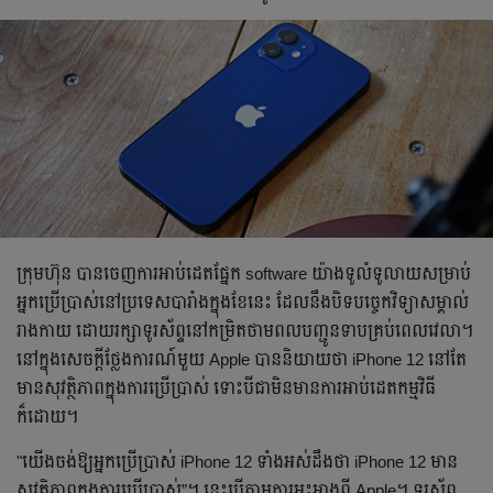
ក្រុមហ៊ុន បានចេញការអាប់ដេតផ្នែក software យ៉ាងទូលំទូលាយសម្រាប់
អ្នកប្រើប្រាស់នៅប្រទេសបារាំងក្នុងខែនេះ ដែលនឹងបិទបច្ចេកវិទ្យាសម្គាល់
រាងកាយ ដោយរក្សាទូរស័ព្ទនៅកម្រិតថាមពលបញ្ជូនទាបគ្រប់ពេលវេលា។
នៅក្នុងសេចក្តីថ្លែងការណ៍មួយ Apple បាននិយាយថា iPhone 12 នៅតែ
មានសុវត្ថិភាពក្នុងការប្រើប្រាស់ ទោះបីជាមិនមានការអាប់ដេតកម្មវិធី
ក៏ដោយ។
"យើងចង់ឱ្យអ្នកប្រើប្រាស់ iPhone 12 ទាំងអស់ដឹងថា iPhone 12 មាន
សុវត្ថិភាពក្នុងការប្រើប្រាស់”។ នេះបើតាមការអះអាងពី Apple។ ទូរស័ព្ទ