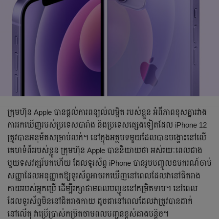
ក្រុមហ៊ុន Apple បានផ្តល់ការពន្យល់លម្អិត របស់ខ្លួន អំពីភាពខុសគ្នារវាង
ការរកឃើញរបស់ប្រទេសបារាំង និងប្រទេសផ្សេងទៀតដែល iPhone 12
ត្រូវបានអនុម័តសម្រាប់លក់។ នៅក្នុងអត្ថបទមួយដែលបានបង្ហោះនៅលើ
គេហទំព័ររបស់ខ្លួន ក្រុមហ៊ុន Apple បាននិយាយថា អស់រយៈពេលជាង
មួយទសវត្សរ៍មកហើយ ដែលទូរស័ព្ទ iPhone បានរួមបញ្ចូលឧបករណ៍ចាប់
សញ្ញាដែលអនុញ្ញាតឱ្យទូរស័ព្ទអាចរកឃើញនៅពេលដែលវានៅជិតរាង
កាយរបស់អ្នកប្រើ ដើម្បីរក្សាថាមពលបញ្ជូននៅកម្រិតទាប។ នៅពេល
ដែលទូរស័ព្ទមិននៅជិតរាងកាយ ដូចជានៅពេលដែលវាត្រូវបានដាក់
នៅលើតុ វាប្រើប្រាស់កម្រិតថាមពលបញ្ជូនខ្ពស់ជាងបន្តិច។