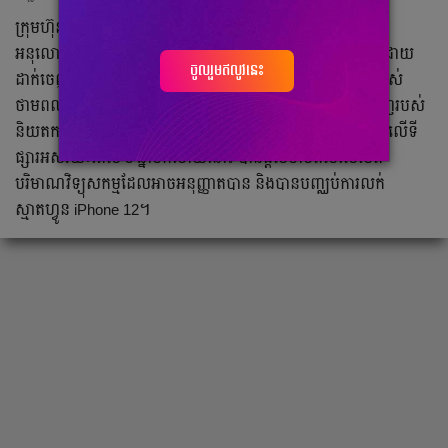
ក្រុមហ៊ុន Apple បាននិយាយកាលពីពេលថ្មីៗនេះថា ខ្លួនគ្រោងនឹង
អនុលោមតាមតម្រូវការការធ្វើតេស្តវិទ្យុសកម្មរបស់ប្រទេសបារាំង ដោយ
ចូលរួមឥលូវនេះ
ដាក់ចេញនូវការអាប់ដេតដែលនឹងបញ្ឈប់ iPhone 12 ពីការប្រើប្រាស់
ថាមពលបន្ថែមទៀត។ ក្រុមហ៊ុន Apple បានជំទាស់នឹងការរកឃើញរបស់
និយតករបារាំងដែលបាននិយាយថា iPhone 12 ដែលដាក់លក់នៅលើទី
ផ្សារអស់រយៈពេល 3 ឆ្នាំមកហើយនោះ បានផ្តល់ថាមពលលើសពី
បរិមាណវិទ្យុសកម្មដែលអាចអនុញ្ញាតបាន និងបានបញ្ឈប់ការលក់
ស្មាតហ្វូន iPhone 12។