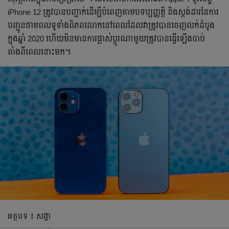
iPhone 12 ត្រូវបានបញ្ជាក់ដើម្បីបំពេញតាមបទប្បញ្ញត្តិ និងស្តង់ដារនៃការ
បញ្ជូនថាមពលទូទាំងពិភពលោកនៅពេលដែលវាត្រូវបានចេញលក់ដំបូង
ក្នុងឆ្នាំ 2020 ហើយមិនមានការផ្លាស់ប្តូរណាមួយត្រូវបានធ្វើឡើងចាប់
តាំងពីពេលនោះមក។
អត្ថបទ ៖ សង្ហា