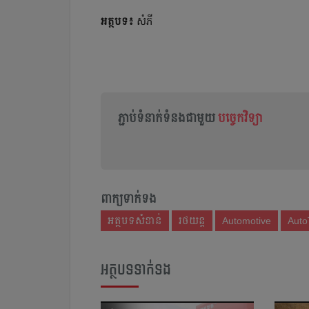
អត្ថបទ៖
សំភី
ភ្ជាប់ទំនាក់ទំនងជាមួយ
បច្ចេកវិទ្យា
ពាក្យទាក់ទង
អត្ថបទសំខាន់
រថយន្ត
Automotive
Auto
អត្ថបទទាក់ទង