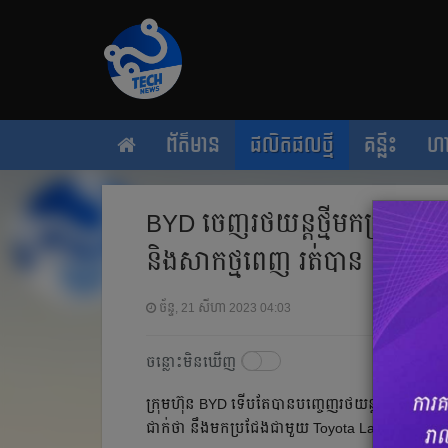
ព័ត៌មាន
ផលិតផលថ្មី
គន្លឹះ
ហ
BYD ចេញ​រថយន្តថ្មី​មកប្រជែង​
និងសាកថ្មពេញ រត់បាន ១២០០
ច័ន្ទ, 21 សីហា 2023 04:03
ចន្លោះមិនឃើញ
ក្រុមហ៊ុន BYD ទើបតែ​បាន​បញ្ចេញ​រថយន្ត​ SUV បែប
ជាក់​ថា នឹង​មកប្រជែង​ជាមួយ Toyota Land Cruise