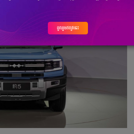
ចូលរួមឥលូវនេះ