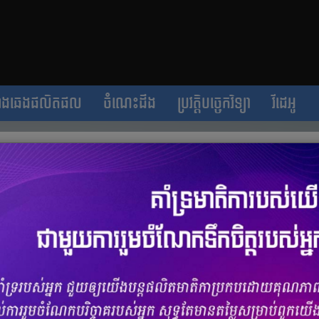
ាងឆេងផលិតផល
ចំណេះដឹង
ប្រវត្តិបច្ចេកវិទ្យា
វីដេអូ
ជាមួយ​ Land Cruiser 2024 បើចាក់សាំង​ពេញ
គ.ម
ចំនួនមតិ
0
|
ចំនួនចែករំលែក 0
 Off-Road ថ្មីរបស់ខ្លួន ម៉ូឌែល Fang Cheng Bao Leopard 5 ដែល​គេជឿ
r 2024។