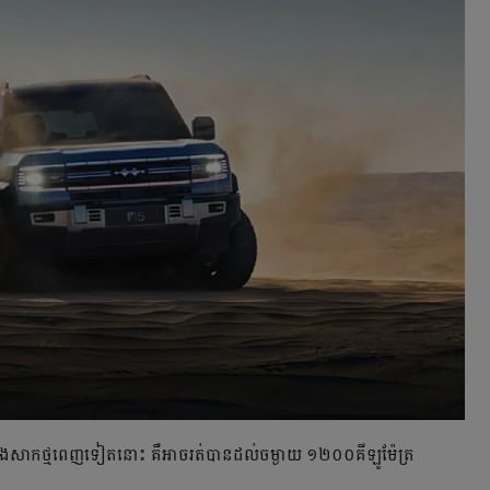
រ និងសាកថ្មពេញទៀតនោះ គឺ​អាច​រត់បានដល់​ចម្ងាយ ១២០០គីឡូម៉ែត្រ