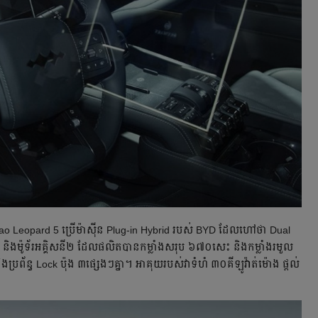
g Bao Leopard 5 ប្រើម៉ាស៊ីន Plug-in Hybrid របស់ BYD ដែល​ហៅថា Dual
ងម៉ូទ័រ​អគ្គិសនី២ ​ដែលផលិតបានកម្លាំង​សរុប ៦៧០សេះ និងកម្លាំង​រមួល
ប្រព័ន្ធ Lock ប៉ុង ៣ផ្សេងៗគ្នា។ អាគុយរបស់វា​ទំហំ ៣០គីឡូវ៉ាត់ម៉ោង ផ្តល់