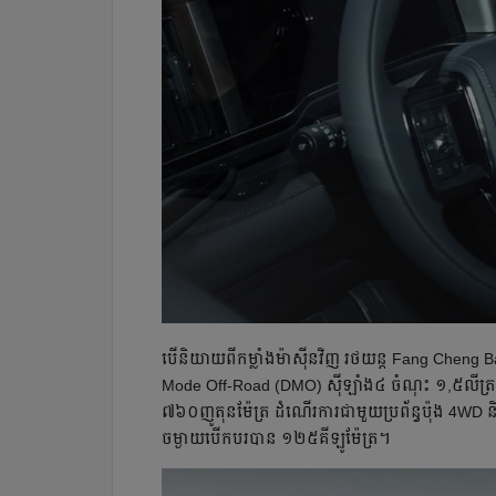
បើ​និយាយ​ពីកម្លាំង​ម៉ាស៊ីនវិញ ​រថយន្ត Fang Chen
Mode Off-Road (DMO) ស៊ីឡាំង៤ ចំណុះ ១,៥លីត្រ និ
៧៦០ញូតុនម៉ែត្រ ដំណើរការជាមួយ​ប្រព័ន្ធប៉ុង 4WD និង
ចម្ងាយបើកបរបាន​ ១២៥គីឡូម៉ែត្រ។