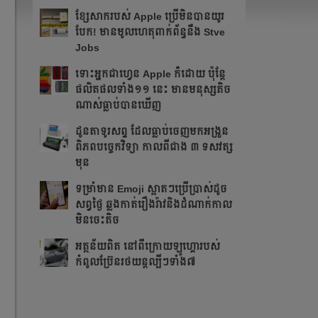
ខ្សែសាករបស់ Apple ប្រើមិនបានយូរ
បែក! មានមូលហេតុពាក់ព័ន្ធនឹង Stve
Jobs
ទោះអ្នកជាហ្វេន Apple ក៏ដោយ ប៉ុន្ដែ
ផលិតផលទាំង១១ នេះ មានមនុស្សតិច
ណាស់ធ្លាប់បានឃើញ
ដូនតាទូរសព្ទ ដែលធ្លាប់ចេញមកអង្រួន
ពិភពបច្ចេកវិទ្យា កាលពីជាង ៣ ទសវត្ស
មុន
ទម្រាំមាន Emoji ស្អាតៗប្រើប្រាស់ដូច
សព្វថ្ងៃ ឆ្លងកាត់រឿងរ៉ាវនិងដំណាក់កាល
មិនចេះតិច
អត្ថន័យពិត នៅពីក្រោយឡូហ្គោរបស់
កំពូលប្រ៊ែនរថយន្តល្បីៗទាំង៧