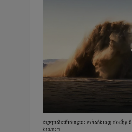
ជារួម​ប្រសិន​បើ​រថយន្ត​នេះ ចាក់សាំង​ពេញ ៨០លីត្
ឯណោះ៕