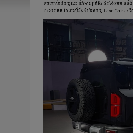
ទំហំរបស់រថយន្តនេះ គឺវាមាន​ប្រវែង ៤៨៩០មម ទទឹ
២៨០០មម ដែល​ស្មើនឹង​ទំហំ​រថយន្ត Land Cruiser ដ