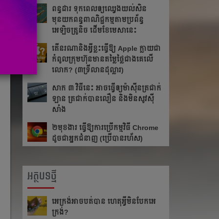
ពន្ធដារ ទុកពេលឲ្យឈ្វេងយល់សិន
មុនយកពន្ធពាណិជ្ជកម្មតាមប្រព័ន្ធ
អេឡិចត្រូនិច ដើមខែមេសានេះ
តើនរណានិងអ្វីខ្លះធ្វើឱ្យ Apple ក្លាយជា
កំពូលក្រុមហ៊ុនមានតម្លៃថ្លៃជាងគេលើ
លោក? (៣ទ្រីលានដុល្លារ)
សាក ៣ វិធីនេះ ​​អាច​ធ្វើ​ឲ្យ​ម៉ាស៊ីន​ត្រជាក់​
ឡាន ត្រជាក់​បាន​លឿន​ និង​មិន​សូវ​ស៊ី​
សាំង​
២មុខងារ ធ្វើឱ្យការប្រើកម្មវិធី Chrome
ដូចជាអ្នកជំនាញ (ប្រើបានរហ័ស)
អត្ថបទថ្មី
អេក្រង់អាចបត់បាន ហេតុអ្វីមិនបែកអេ
ក្រង់?