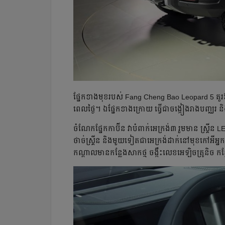
ផ្នែកខាងមុខ​របស់ Fang Cheng Bao Leopard 5 គួរ​ឱ្យចាប
ពេលថ្ងៃ។ ឯផ្នែក​ខាងក្រោយ​ ធ្វើជាចង្កៀង​រាងបញ្ឈរ និ
ចំណែក​ផ្នែក​កាប៊ីន វាបំពាក់​អេក្រង់៣ រួមមាន​ ស្គ្រី
ថាច់ស្គ្រីន និង​មួយទៀត​ជាអេក្រង់​ដាក់នៅមុខ​កៅអីអ្
កណ្តាលមាន​កន្លែងសាកថ្ម ចង្កឹះលេខអេឡិចត្រូនិច កន