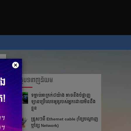
×
អត្ថបទពេញនិយម
ទម្លាប់​អាក្រក់​​៨​យ៉ាង អាច​នឹង​បំផ្លាញ​​
ឡាន​ប្រើ​លេខ​អូតូ​របស់​អ្នក​ដោយ​មិន​ដឹង​
ខ្លួន
ត្រួស​ៗ​​ពី​ ​Ethernet cable​ ​(ខ្សែ​បណ្ដាញ​
​ឬ​ខ្សែ​ ​Network)