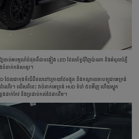
់អារម្មណ៍​បំផុត​គឺ​ជា​ចង្កៀង LED ដែលព័ទ្ធ​ជុំវិញ​ប៉ាណា និង​អំពូល​បំភ្លឺ​
ង​បំពាក់​កង់សាគួរ។
ន LED ដែល​ជា​កុងទ័រឌីជីថលនៅក្រោយដៃ​ចង្កូត និង​កណ្តាល​តាបឡូ​ជាអេក្រង់​
នកដំណើរ។ លើសពីនេះ វា​បំពាក់​អេក្រង់​ HUD ទំហំ ៥០អ៊ីញ ហើយ​ស្នូក
្លែង​ដាក់កែវ និងប្រដាប់​កល់ដៃជាដើម។