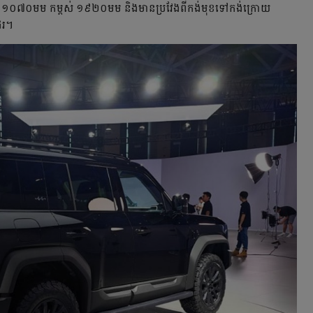
ង ១០៧០មម កម្ពស់ ១៩២០មម និងមាន​ប្រវែង​ពីកង់មុខ​ទៅកង់​ក្រោយ
ែរ។