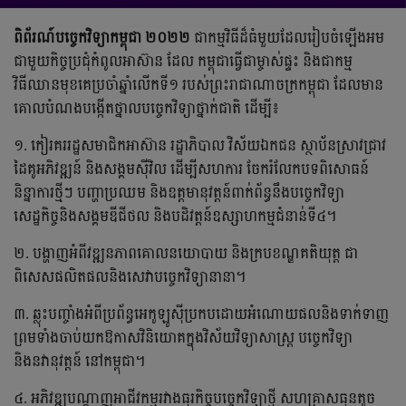
ពិព័រណ៍បច្ចេកវិទ្យាកម្ពុជា ២០២២
ជាកម្មវិធីដ៏ធំមួយដែលរៀបចំឡើងអម
ជាមួយកិច្ចប្រជុំកំពូលអាស៊ាន ដែល កម្ពុជាធ្វើជាម្ចាស់ផ្ទះ និងជាកម្ម
វិធីឈានមុខគេប្រចាំឆ្នាំលើកទី១ របស់ព្រះរាជាណាចក្រកម្ពុជា ដែលមាន
គោលបំណងបង្កើតថ្នាលបច្ចេកវិទ្យាថ្នាក់ជាតិ ដើម្បី៖
១. កៀរគររដ្ឋសមាជិកអាស៊ាន រដ្ឋាភិបាល វិស័យឯកជន ស្ថាប័នស្រាវជ្រាវ
ដៃគូអភិវឌ្ឍន៍ និងសង្គមស៊ីវិល ដើម្បីសហការ ចែករំលែកបទពិសោធន៍
និន្នាការថ្មីៗ បញ្ហាប្រឈម និងឧត្តមានុវត្តន៍ពាក់ព័ន្ធនឹងបច្ចេកវិទ្យា
សេដ្ឋកិច្ចនិងសង្គមឌីជីថល និងបដិវត្តន៍ឧស្សាហកម្មជំនាន់ទី៤។
២. បង្ហាញអំពីវឌ្ឍនភាពគោលនយោបាយ និងក្របខណ្ឌគតិយុត្ត ជា
ពិសេសផលិតផលនិងសេវាបច្ចេកវិទ្យានានា។
៣. ឆ្លុះបញ្ចាំងអំពីប្រព័ន្ធអេកូឡូស៊ីប្រកបដោយអំណោយផលនិងទាក់ទាញ
ព្រមទាំងចាប់យកឱកាសវិនិយោគក្នុងវិស័យវិទ្យាសាស្ត្រ បច្ចេកវិទ្យា
និងនវានុវត្តន៍ នៅកម្ពុជា។
៤. អភិវឌ្ឍបណ្តាញអាជីវកម្មរវាងធុរកិច្ចបច្ចេកវិទ្យាថ្មី សហគ្រាសធុនតូច