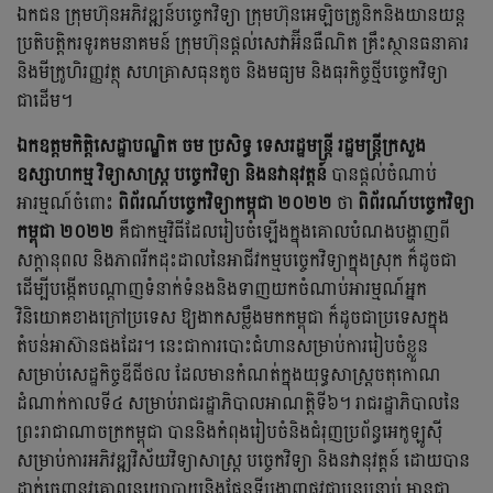
ឯកជន ក្រុមហ៊ុនអភិវឌ្ឍន៍បច្ចេកវិទ្យា ក្រុមហ៊ុនអេឡិចត្រូនិកនិងយានយន្ត
ប្រតិបត្តិករទូរគមនាគមន៍ ក្រុមហ៊ុនផ្តល់សេវាអ៊ីនធឺណិត គ្រឹះស្ថានធនាគារ
និងមីក្រូហិរញ្ញវត្ថុ សហគ្រាសធុនតូច និងមធ្យម និងធុរកិច្ចថ្មីបច្ចេកវិទ្យា
ជាដើម។
ឯកឧត្តមកិត្តិសេដ្ឋាបណ្ឌិត ចម ប្រសិទ្ធ ទេសរដ្ឋមន្ត្រី រដ្ឋមន្ត្រីក្រសួង
ឧស្សាហកម្ម វិទ្យាសាស្ត្រ បច្ចេកវិទ្យា និងនវានុវត្តន៍
បានផ្តល់ចំណាប់
អារម្មណ៍ចំពោះ
ពិព័រណ៍បច្ចេកវិទ្យាកម្ពុជា ២០២២
ថា
ពិព័រណ៍បច្ចេកវិទ្យា
កម្ពុជា ២០២២
គឺជាកម្មវិធីដែលរៀបចំឡើងក្នុងគោលបំណងបង្ហាញពី
សក្តានុពល និងភាពរីកដុះដាលនៃអាជីវកម្មបច្ចេកវិទ្យាក្នុងស្រុក ក៏ដូចជា
ដើម្បីបង្កើតបណ្តាញទំនាក់ទំនងនិងទាញយកចំណាប់អារម្មណ៍អ្នក
វិនិយោគខាងក្រៅប្រទេស ឱ្យងាកសម្លឹងមកកម្ពុជា ក៏ដូចជាប្រទេសក្នុង
តំបន់អាស៊ានផងដែរ។ នេះជាការបោះជំហានសម្រាប់ការរៀបចំខ្លួន
សម្រាប់សេដ្ឋកិច្ចឌីជីថល ដែលមានកំណត់ក្នុងយុទ្ធសាស្ត្រចតុកោណ
ដំណាក់កាលទី៤ សម្រាប់រាជរដ្ឋាភិបាលអាណត្តិទី៦។ រាជរដ្ឋាភិបាលនៃ
ព្រះរាជាណាចក្រកម្ពុជា បាននិងកំពុងរៀបចំនិងជំរុញប្រព័ន្ធអេកូឡូស៊ី
សម្រាប់ការអភិវឌ្ឍវិស័យវិទ្យាសាស្ត្រ បច្ចេកវិទ្យា និងនវានុវត្តន៍ ដោយបាន
ដាក់ចេញនូវគោលនយោបាយនិងផែនទីបង្ហាញផ្លូវជាបន្តបន្ទាប់ មានជា