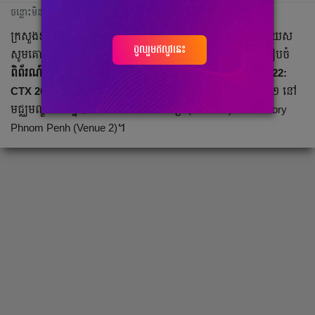
ចន្លោះមិនឃើញ
ក្រសួងឧស្សាហកម្ម វិទ្យាសាស្ត្រ បច្ចេកវិទ្យា និងនវានុវត្តន៍ មានកិត្តិយស
ចូលរួមឥលូវនេះ
សូមគោរពជម្រាបជូនសាធារណជន ឱ្យបានជ្រាបថា៖ ក្រសួងនឹងរៀបចំ
ពិព័រណ៍បច្ចេកវិទ្យាកម្ពុជា ២០២២ (Cambodia Tech Expo 2022:
CTX 2022)
ចាប់ពីថ្ងៃទី១១ រហូតដល់ថ្ងៃទី១៣ ខែវិច្ឆិកា ឆ្នាំ២០២២ នៅ
មជ្ឈមណ្ឌលសន្និបាត និងពិព័រណ៍កោះពេជ្រ (Venue 1) និង Factory
Phnom Penh (Venue 2)។