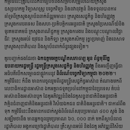
កម្មវិធីនេះត្រូវបានដឹកនាំរៀបចំនិងសម្របសម្រួលដោយក្រសួង
ឧស្សាហកម្ម វិទ្យាសាស្ត្រ បច្ចេកវិទ្យា និងនវានុវត្តន៍ និងទទួលបានការ
គាំទ្រពីក្រសួងស្ថាប័នពាក់ព័ន្ធរួមមាន៖ ក្រសួងសេដ្ឋកិច្ច និងហិរញ្ញវត្ថុ
ក្រសួងការបរទេស និងសហ-ប្រតិបត្តិការអន្តរជាតិ ក្រសួងប្រៃសណីយ៍និង
ទូរគមនាគមន៍ ក្រសួងពាណិជ្ជកម្ម ក្រសួងការងារ និងបណ្តុះបណ្តាលវិជ្ជា
ជីវៈ ក្រសួងអប់រំ យុវជន និងកីឡា ក្រសួងកសិកម្ម រុក្ខាប្រមាញ់ និងនេសាទ
ក្រសួងសុខាភិបាល និងស្ថាប័នពាក់ព័ន្ធផ្សេងទៀត។
គួរបញ្ជាក់ផងដែរថា
ឯកឧត្តមអគ្គបណ្ឌិតសភាចារ្យ អូន ព័ន្ធមុនីរ័ត្ន
ឧបនាយករដ្ឋមន្ត្រី រដ្ឋមន្ត្រីក្រសួងសេដ្ឋកិច្ច និងហិរញ្ញវត្ថុ
នឹងអញ្ជើញធ្វើជា
អធិបតីបើកសម្ពោធជាផ្លូវការនូវ
ពិព័រណ៍បច្ចេកវិទ្យាកម្ពុជា ២០២២
។
កម្មវិធីនេះ ក៏នឹង មានការចូលរួមពីរដ្ឋមន្ត្រីសេដ្ឋកិច្ចអាស៊ាន តំណាងមកពី
លេខាធិការដ្ឋានអាស៊ាន ឯកអគ្គរាជទូតប្រចាំនៅកម្ពុជានៃប្រទេស តំបន់
អាស៊ាននិងអាស៊ានបូក ដៃគូអភិវឌ្ឍន៍និងដៃគូសន្ទនាជាតិនិងអន្តរជាតិ
វាគ្មិនជំនាញជាតិនិងអន្តរជាតិ វិស័យឯកជន ជាតិនិងអន្តរជាតិ។ ជាការរំពឹង
ទុក កម្មវិធីនេះនឹងមានការដាក់ស្តង់ពិព័រណ៍សរុបប្រមាណ ៤០០ ស្តង់ និង
សង្ឃឹមថានឹង មានអ្នកចូលរួមប្រមាណ ៦០, ០០០ នាក់ មកពីស្ថាប័នរាជ
រដ្ឋាភិបាល អង្គការក្រៅរដ្ឋាភិបាល គ្រឹះស្ថានអប់រំ និងដៃគូ អភិវឌ្ឍន៍វិស័យ