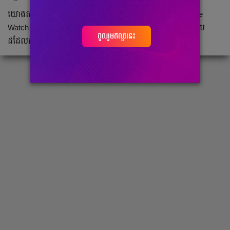
យោងតាមសារព័ត៌មានអន្តរជាតិ Bloomberg បានបង្ហាញថា Apple
Watch Series 8 នឹងមិនផ្លាស់ប្តូរឈីបទេ ពោលគឺនៅបន្តប្រលឈីប
ចូលរួមឥលូវនេះ
ដដែលតាំងពីជំនាន់ Series 6 មកម្លេះ។