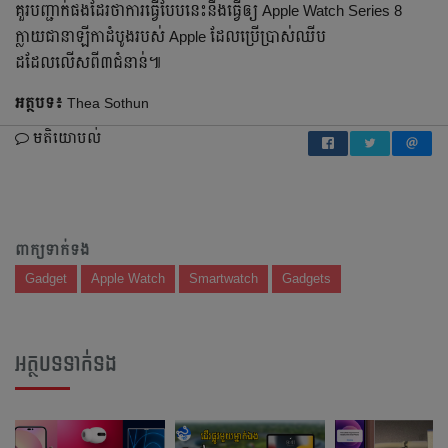
គួរបញ្ជាក់ផងដែរថាការធ្វើបែបនេះនឹងធ្វើឲ្យ Apple Watch Series 8
ក្លាយជានាឡីកាដំបូងរបស់ Apple ដែលប្រើប្រាស់ឈីប
ដដែលលើសពី៣ជំនាន់៕
អត្ថបទ៖
Thea Sothun
មតិយោបល់
ពាក្យទាក់ទង
Gadget
Apple Watch
Smartwatch
Gadgets
អត្ថបទទាក់ទង