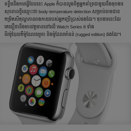
ទន្ទឹមនឹងការធ្វើបែបនេះ Apple ក៏បានលួងចិត្តអ្នកគាំទ្រជាមួយនឹងមុខងារ
សុខភាពថ្មីឈ្មោះថា body-temperature detection សម្រាប់តាមដាន
កម្រិតសីតុណ្ហភាពរាងកាយរបស់អ្នកប្រើប្រាស់ផងដែរ។ មុខងារនេះដែរ
គេជឿថានឹងមានវត្តមាននៅលើ Watch Series 8 ទាំង
ពីរម៉ូឌែលគឺម៉ូឌែលធម្មតា និងម៉ូដែលមាំធន់ (rugged edition) ផងដែរ។