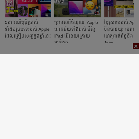
ឧបករណ៍ប្រើប្រាស់
ប្រកាសពីចំណូល! Apple
ខ្សែសាករបស់ Apple
ទាំង៦ប្រភេទរបស់ Apple
ជោគជ័យទាំងអស់ ប៉ុន្តែ
មិនបានយូរ បែក! 
ដែលត្រៀមចេញក្នុងឆ្នាំនេះ
iPad ដើរថយក្រោយ
ហេតុពាក់ព័ន្ធនឹង S
ម្នាក់ឯង
Jobs