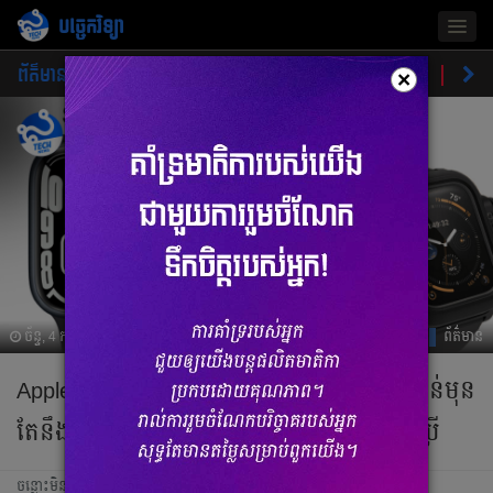
បច្ចេកវិទ្យា
Togg
navig
ព័ត៌មាន
ផលិតផលថ្មី
គន្លឹះ
ហាងឆេងផលិតផល
ចំណ
×
ច័ន្ទ, 4 កក្កដា 2022 02:51
ព័ត៌មាន
Apple Watch Series 8 ប្រើឈីបដដែល៣ជំនាន់មុន
តែនឹងមានមុខងារពិសេសមួយមកលួងចិត្តអ្នកប្រើ
ចន្លោះមិនឃើញ