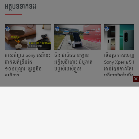
អត្ថបទទាក់ទង
កាសកំពូល Sony ស៊េរីនេះ
ចិន ផលិតបានឡាន
ទើបប្រកាសចេញក្ដ
ដាក់លក់ត្រឹមតែ
អគ្គិសនីហោះ ដំបូងគេ
Sony Xperia 5 IV
១០៩ដុល្លារ! គួរឬមិន
បង្អស់របស់ខ្លួន!
អាប់ឌែតកាន់តែច្រ
គួរទិញ?
ហើយតម្លៃក៏លើសម
ផងដែរ