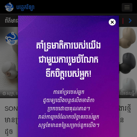
បច្ចេកវិទ្យា
Togg
navig
ព័ត៌មាន
ផលិតផលថ្មី
គន្លឹះ
ហាងឆេងផលិតផល
ចំណ
×
សុក្រ, 6 ឧសភា 2022 05:05
ផលិតផលថ្មី
SONY WF-LSN900 កាសជំនាន់ថ្មី ជាមួយមុខងារថ្មី
មានប្រយោជន៍ដែលមិនមានកាសណាអាចធ្វើបាន
ដូច