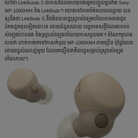
ហៅថា LinkBusds S ជាកាសដែលមានមុខងាររួមបញ្ចូលគ្នារវាង Sony
WF-1000XM4 និង LinkBuds។ យោងទៅតាមព័ត៌មានលេចធ្លាយ បាន
ឲ្យដឹងថា LinkBuds S នឹងមិនមានរន្ធស្រូបសំឡេងបរិយាកាសរាងដូច
នំកងដូចមុនទៀតនោះទេ ដោយជំនួសដោយ បច្ចេកទេសថ្មីដែលអាចទប់
សំឡេងរំខានផង និងស្រូបសំឡេងបរិយាយកាសចូលផង។ ចំណែករូបរាង
របស់វា ហាក់កាត់រកទៅកាសកំពូល WF-1000XM4 ភាគច្រើន ប៉ុន្តែរំលេច
ដោយរន្ធសំណាញ់មួយ ដែលគេជឿថាវាគឺជារន្ធសម្រាប់ស្រូបសំឡេង
បរិយាកាស។