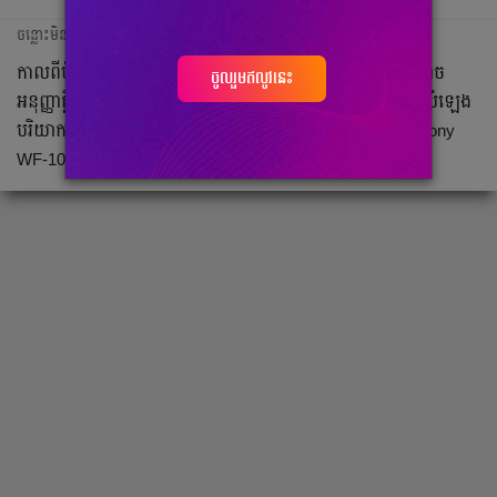
ចន្លោះមិនឃើញ
កាលពីប៉ុន្មានខែមុន Sony បានបញ្ចេញនូវកាសចម្លែកមួយ ដែលអាច
ចូលរួមឥលូវនេះ
អនុញ្ញាតិ្តឲ្យអ្នកស្តាប់អាចរីករាយនឹងតន្ត្រីផង ទន្ទឹមគ្នានឹងការស្តាប់សំឡេង
បរិយាកាសខាងក្រៅ។ មុខងារនេះគឺផ្ទុយទាំងស្រុងពីកាសកំពូល Sony
WF-1000XM4 ដែលទប់ស្កាត់សំឡេងរំខានពីខាងក្រៅ។