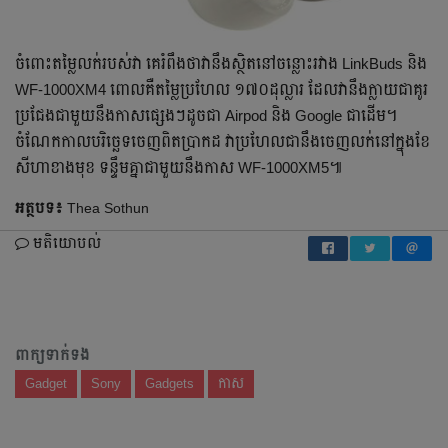
ចំពោះតម្លៃលក់របស់វា គេរំពឹងថាវានឹងស្ថិតនៅចន្លោះរវាង LinkBuds និង
WF-1000XM4 ពោលគឺតម្លៃប្រហែល ១៧០ដុល្លារ ដែលវានឹងក្លាយជាគូរ
ប្រជែងជាមួយនឹងកាសផ្សេងៗដូចជា Airpod និង Google ជាដើម។
ចំណែកកាលបរិច្ឆេទចេញពិតប្រាកដ វាប្រហែលជានឹងចេញលក់នៅក្នុងខែ
សីហាខាងមុខ ទន្ទឹមគ្នាជាមួយនឹងកាស WF-1000XM5៕
អត្ថបទ៖
Thea Sothun
មតិយោបល់
ពាក្យទាក់ទង
Gadget
Sony
Gadgets
កាស