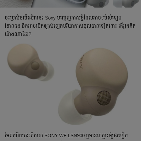
ចុះប្រសិនបើលើកនេះ Sony បញ្ចេញកាសថ្មីដែលអាចទប់សំឡេង
រំខានផង និងអាចបើកឲ្យសំឡេងបរិយាកាសចូលបានទៀតនោះ តើអ្នកគិត
យ៉ាងណាដែរ?
មែនហើយនេះគឺកាស SONY WF-LSN900 ឬមានឈ្មោះម៉្យាងទៀត