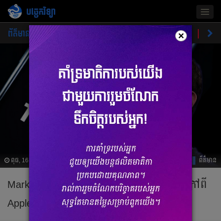
បច្ចេកវិទ្យា
Togg
navig
ព័ត៌មាន
ផលិតផលថ្មី
គន្លឹះ
ហាងឆេងផលិតផល
ចំណ
×
ពុធ, 16 កុម្ភៈ 2022 06:06
ព័ត៌មាន
Mark បង្ហើបថា TikTok ជាគូប្រជែងខ្លាំងមែន ក្រៅពី
Apple ឬ Google និងអ្នកផ្សេងទៀត