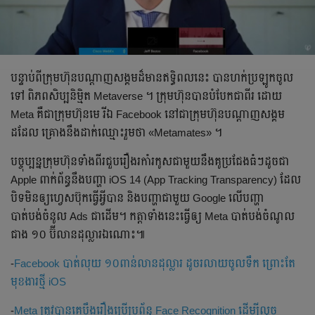
បន្ទាប់ពីក្រុមហ៊ុនបណ្ដាញសង្គមដ៏មានឥទ្ធិពលនេះ បានហក់ប្រឡូកចូល
ទៅ ពិភពសិប្បនិម្មិត Metaverse ។ ក្រុមហ៊ុនបានបំបែកជាពីរ ដោយ
Meta គឺជាក្រុមហ៊ុនមេ រីឯ Facebook នៅជាក្រុមហ៊ុនបណ្ដាញសង្គម
ដដែល គ្រោងនឹងដាក់ឈ្មោះរួមថា «Metamates» ។
បច្ចុប្បន្នក្រុមហ៊ុនទាំងពីរជួបរឿងរកាំរកូសជាមួយនឹងគូប្រជែងធំៗដូចជា
Apple ពាក់ព័ន្ធនឹងបញ្ហា iOS 14 (App Tracking Transparency) ដែល
បិទមិនឲ្យហ្វេសប៊ុកធ្វើអ្វីបាន និងបញ្ហាជាមួយ Google លើបញ្ហា
បាត់បង់ចំនូល Ads ជាដើម។ កត្តាទាំងនេះធ្វើឲ្យ Meta បាត់បង់ចំណូល
ជាង ១០ ប៊ីលានដុល្លារឯណោះ៕
-
Facebook បាត់លុយ ១០ពាន់លានដុល្លារ ដូចរលាយចូលទឹក ព្រោះតែ
មុខងារថ្មី iOS
-
Meta ត្រូវបានគេប្ដឹងរឿងប្រើប្រព័ន្ធ Face Recognition ដើម្បីលួច