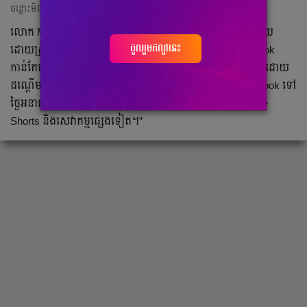
ចន្លោះមិនឃើញ
លោក Mark Zuckerberge ត្រូវបានសារព័ត៌មានរុស្ស៊ី RT ចុះផ្សាយ
ចូលរួមឥលូវនេះ
ដោយស្រង់សម្ដីផ្ទាល់ថា៖ “បើលើកឡើងពីគូប្រជែងរបស់ Facebook
កាន់តែច្រើនឡើងៗ ក្នុងនោះមាន TikTok ពិតជាគូប្រជែងខ្លាំងមែនដោយ
ដណ្ដើមចំណែកទីផ្សារធំខ្លាំងណាស់ និងជាឧបសគ្គចំពោះ Facebook ទៅ
ថ្ងៃអនាគត ក្រៅពីនោះក៏មាន Apple, Google, សេវាកម្ម YouTube
Shorts និងសេវាកម្មផ្សេងទៀត។”