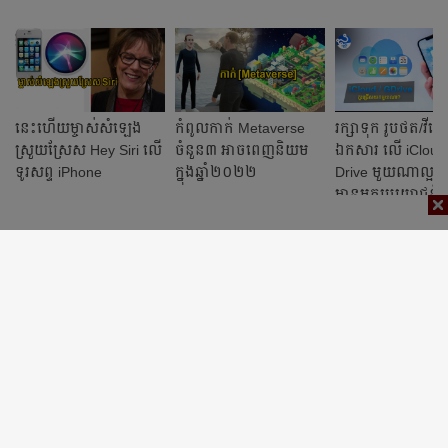
នេះហើយម្ចាស់សំឡេង
កំពូលកាក់ Metaverse
រក្សាទុក រូបថត/វីដេអ
ស្រួយស្រែស Hey Siri លើ
ចំនួន៣ អាចពេញនិយម
ឯកសារ លើ iCloud
ទូរសព្ទ iPhone
ក្នុងឆ្នាំ២០២២
Drive មួយណាល្អប្រ
មានអត្ថប្រយោជន៍ច
ជាង?