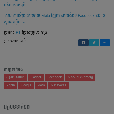
ព័ត៌មានអ្នកប្រើ
-
សហភាពអឺរ៉ុប តបទៅមេ Meta វិញថា «បើចង់បិទ Facebook និង IG
សូមអញ្ជើញ!»
ប្រភព៖
RT
ប្រែ​សម្រួល៖
រក្សា
មតិយោបល់
ពាក្យទាក់ទង
អត្ថបទសំខាន់
Gadget
Facebook
Mark Zuckerberg
Apple
Google
Meta
Metaverse
អត្ថបទទាក់ទង