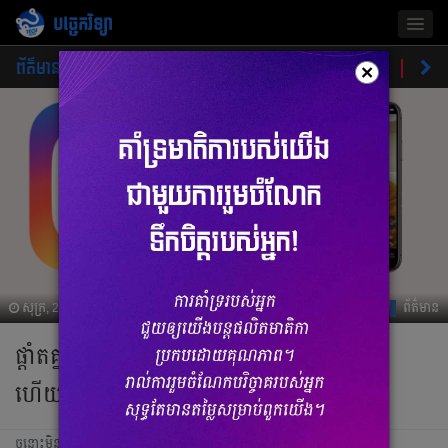
បច្ចេកវិទ្យា
Togg
navig
ព័ត៌មាន
ផលិតផលថ្មី
គន្លឹះ
ហាងឆេងផលិតផល
ចំណ
×
សុក្រ, 21 មករា 2022 03:03
ព័ត៌មាន
ផ្ដាំតគ្នាផង អ្នកប្រើ Instagram ជិតរកលុយបាន
ហើយ
ចន្លោះមិនឃើញ