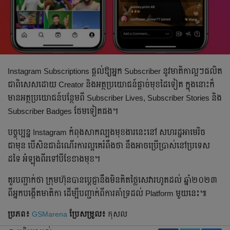
Instagram Subscriptions ផ្តល់ឱ្យអ្នក Subscriber នូវមាតិកាល្អៗផលិត
ជាពិសេសដោយ Creator និងអត្ថប្រយោជន៍ផ្ដាច់មុខដៃទៀត ក្នុងនោះក៏
មានអត្ថប្រយោជន៍បន្ថែមពី Subscriber Lives, Subscriber Stories និង
Subscriber Badges ថែមទៀតផង។
បច្ចុប្បន្ន Instagram កំពុងសាកល្បងមុខងារនេះនៅ សហរដ្ឋអាមេរិច
ជាមុន បើសិនជាដំណើរការល្អគេរំពឹងថា នឹងអាចប្រើប្រាស់នៅប្រទេស
ដទៃ អំឡុងពីរទៅបីខែខាងមុខ។
គួរបញ្ជាក់ថា ក្រុមហ៊ុនបានប្ដេជ្ញានឹងមិនគិតថ្លៃសេវារហូតដល់ ឆ្នាំ២០២៣
ពីអ្នកបង្កើតមាតិកា ដើម្បីបញ្ជាក់ពីការគាំទ្រដល់ Platform មួយនេះ៕
ប្រភព៖
GSMarena
ប្រែ​សម្រួល៖
កុសល