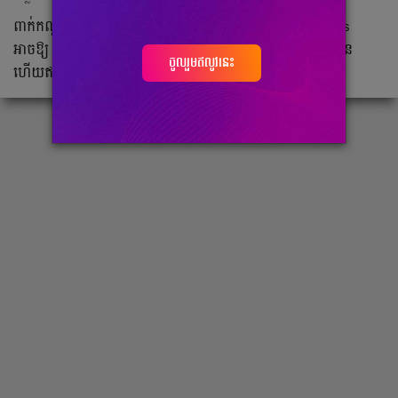
ពាក់កណ្ដាល ឆ្នាំ២០២០ Facebook បានបញ្ចេញ Subscriptions
អាចឱ្យ Content Creator រកចំណូលបាន ពីសហគមន៍អ្នកគាំទ្រខ្លួន
ចូលរួមឥលូវនេះ
ហើយឥលូវនេះមុខងារដដែលបានពីពង្រីកទៅដល់ Instagram។។