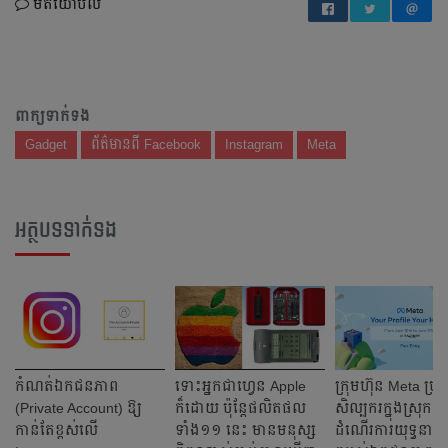
មតិយោបល់
ពាក្យទាក់ទង
Gadget
ព័ត៌មានពី Facebook
Instagram
Meta
អត្ថបទទាក់ទង
កំណត់ឯកជនភាព
ទោះអ្នកជាហ្វេន Apple
ក្រុមហ៊ុន Meta ប្រមូល
(Private Account) ឱ្យ
ក៏ដោយ ប៉ុន្ដែផលិតផល
សិល្បករក្នុងស្រុកដា
កាន់តែខ្ពស់លើ
ទាំង១១ នេះ មានមនុស្ស
ដំណើរការយុទ្ធនាក