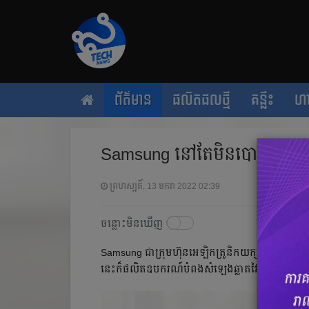
ព័ត៌មាន
ផលិតផលថ្មី
គន្លឹះ
ហ
Samsung នៅតែមិនបោះបង់ Bi
ព្រហស្បតិ៍, 13 មករា 2022 02:39
ចន្លោះមិនឃើញ
Samsung ជាក្រុមហ៊ុនអេឡិកត្រូនិកយក្សមួយ របស់ប្រ
នេះក៏ផលិតឧបករណ៍បំពងសំឡេងឆ្លាតវៃ ដែលភ្ជាប់មកជា