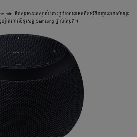
me mini មិនសូវមានគេស្គាល់ នោះប្រហែលជាមកពីកម្មវិធីបញ្ជាដោយសំឡេង
្បីតែនៅលើទូរសព្ទ Samsung ផ្ទាល់តែម្តង។