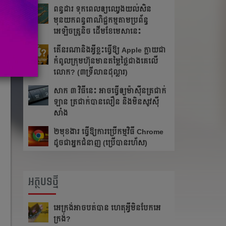
ពន្ធដារ ទុកពេលឲ្យឈ្វេងយល់សិន
មុនយកពន្ធពាណិជ្ជកម្មតាមប្រព័ន្ធ
អេឡិចត្រូនិច ដើមខែមេសានេះ
តើនរណានិងអ្វីខ្លះធ្វើឱ្យ Apple ក្លាយជា
កំពូលក្រុមហ៊ុនមានតម្លៃថ្លៃជាងគេលើ
លោក? (៣ទ្រីលានដុល្លារ)
សាក ៣ វិធីនេះ ​​អាច​ធ្វើ​ឲ្យ​ម៉ាស៊ីន​ត្រជាក់​
ឡាន ត្រជាក់​បាន​លឿន​ និង​មិន​សូវ​ស៊ី​
សាំង​
២មុខងារ ធ្វើឱ្យការប្រើកម្មវិធី Chrome
ដូចជាអ្នកជំនាញ (ប្រើបានរហ័ស)
អត្ថបទថ្មី
អេក្រង់អាចបត់បាន ហេតុអ្វីមិនបែកអេ
ក្រង់?