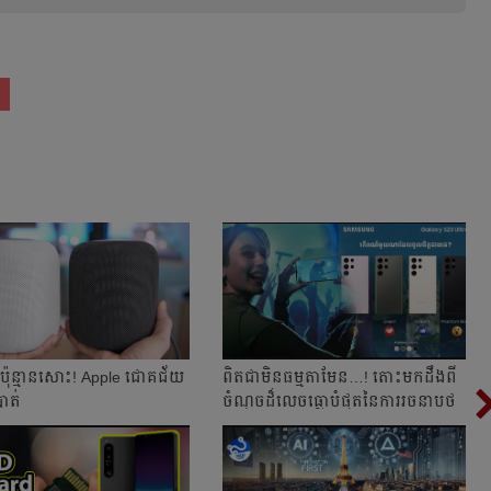
​ប៉ុន្មាន​សោះ! Apple ជោគជ័យ​
ពិតជាមិនធម្មតាមែន…! តោះមកដឹងពី
បាត់​
ចំណុចដ៏លេចធ្លោបំផុតនៃការរចនាបថ
ដ៏កំពូលរបស...