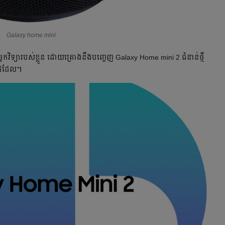
Galaxy home mini
វិទ្យារបស់ខ្លួន ដោយគ្រោងនឹងបញ្ចេញ Galaxy Home mini 2 ជំនាន់ថ្មី
y ដដែល។