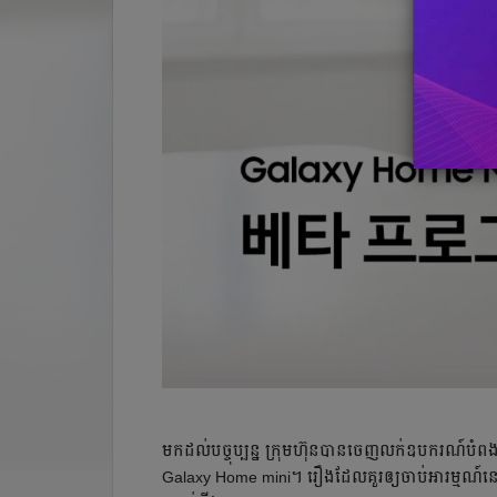
មកដល់បច្ចុប្បន្ន ក្រុមហ៊ុនបានចេញលក់ឧបករណ៍បំព
Galaxy Home mini។ រឿងដែលគួរឲ្យចាប់អារម្មណ៍នោ