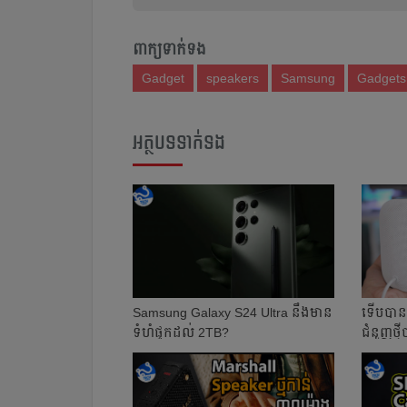
ពាក្យទាក់ទង
Gadget
speakers
Samsung
Gadgets
អត្ថបទទាក់ទង
Samsung Galaxy S24 Ultra នឹងមាន
ទើប​បាន
ទំហំផ្ទុកដល់ 2TB?
ជំនួញ​ថ្មី​