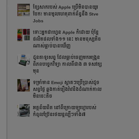
ខ្សែសាករបស់ Apple ប្រើមិនបានយូរ
បែក! មានមូលហេតុពាក់ព័ន្ធនឹង Stve
Jobs
ទោះអ្នកជាហ្វេន Apple ក៏ដោយ ប៉ុន្ដែ
ផលិតផលទាំង១១ នេះ មានមនុស្សតិច
ណាស់ធ្លាប់បានឃើញ
ដូនតាទូរសព្ទ ដែលធ្លាប់ចេញមកអង្រួន
ពិភពបច្ចេកវិទ្យា កាលពីជាង ៣ ទសវត្ស
មុន
ទម្រាំមាន Emoji ស្អាតៗប្រើប្រាស់ដូច
សព្វថ្ងៃ ឆ្លងកាត់រឿងរ៉ាវនិងដំណាក់កាល
មិនចេះតិច
អត្ថន័យពិត នៅពីក្រោយឡូហ្គោរបស់
កំពូលប្រ៊ែនរថយន្តល្បីៗទាំង៧