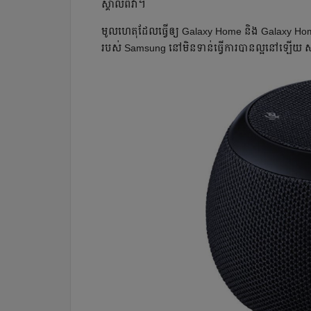
ស្គាល់ពីវា។
មូលហេតុដែលធ្វើឲ្យ Galaxy Home និង Galaxy Ho
របស់ Samsung នៅមិនទាន់ធ្វើការបានល្អនៅឡើយ សូម