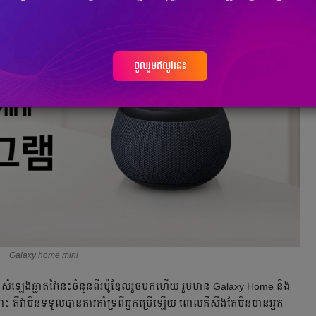
ចូលរួមឥលូវនេះ
Galaxy home mini
ងសំឡេងឆ្លាតវៃនេះចំនួនពីរម៉ូឌែលរួចមកហើយ រួមមាន Galaxy Home និង
ះ គឺវាមិនទទួលបានការគាំទ្រពីអ្នកប្រើឡើយ ពោលគឺសឹងតែមិនមានអ្នក