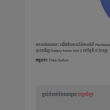
មកទល់ពេលនេះ យើងមិនមានព័ត៌មានអំពី Hardware
បានឃើញ Galaxy home mini 2 នៅថ្ងៃទី ៨ ខែកុម្ភៈ ក្
អត្ថបទ៖
Thea Sothun
ភ្ជាប់ទំនាក់ទំនងជាមួយ
បច្ចេកវិទ្យា