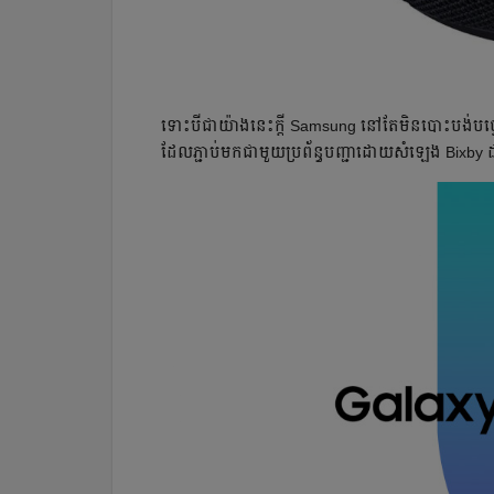
ទោះបីជាយ៉ាងនេះក្តី Samsung នៅតែមិនបោះបង់បច្ចេក
ដែលភ្ជាប់មកជាមួយប្រព័ន្ធបញ្ជាដោយសំឡេង Bixb