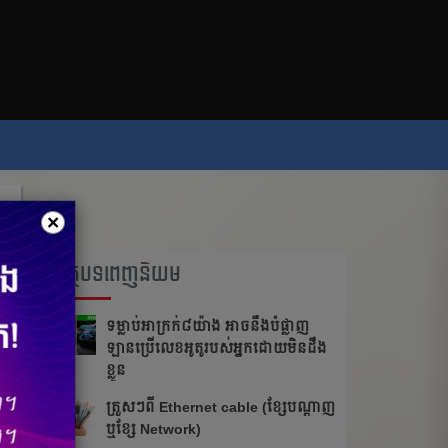
×
អត្ថបទពេញនិយម
ទម្លាប់​អាក្រក់​​៨​យ៉ាង អាច​នឹង​បំផ្លាញ​​
ឡាន​ប្រើ​លេខ​អូតូ​របស់​អ្នក​ដោយ​មិន​ដឹង​
ខ្លួន
ត្រួស​ៗ​​ពី​ ​Ethernet cable​ ​(ខ្សែ​បណ្ដាញ​
​ឬ​ខ្សែ​ ​Network)