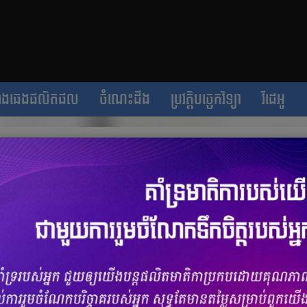
ាងឆេងផលិតផល
ចំណេះដឹង
ប្រវត្តិបច្ចេកវិទ្យា
វីដេអូ
xby ដោយបន្តចេញ Galaxy Home Mini 2
ចំនួនមតិ
0
|
ចំនួនចែករំលែក 0
ទេសកូរ៉េខាងត្បូង ដែលយើងធ្លាប់ស្គាល់តាមរយៈទូរសព្ទ ជាដើម។ ក្រុមហ៊ុន
មួយប្រព័ន្ធបញ្ជាដោយសំឡេងផ្ទាល់របស់ក្រុមហ៊ុន គឺ Bixby។