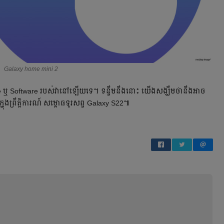
Galaxy home mini 2
 ឬ Software របស់វានៅឡើយទេ។ ទន្ទឹមនឹងនោះ យើងសង្ឃឹមថានឹងអាច
នុងព្រឹត្តិការណ៍ សម្ពោធទូរសព្ទ Galaxy S22៕