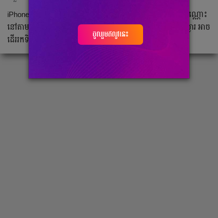
iPhone 11 និង iPhone 12 ពេល​នេះ​មាន​លក់​តែ​ម៉ូដែល​មួយ​ទឹក​ប៉ុណ្ណោះ​
នៅ​តាម​ហាង ខណ:​តម្លៃ​វិញ​ធូរៗ​ថ្លៃ​កាន់​លុយ ៤០០ ទៅ ៥០០ដុល្លារ អាច​
ចូលរួមឥលូវនេះ
ដើរ​រក​ទិញ​បាន​តាម​ចិត្ត។