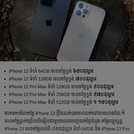
iPhone 12 ទំហំ 64GB មាន​តម្លៃខ្ទង់
៦៥០ដុល្លារ
iPhone 12 ទំហំ 128GB មាន​តម្លៃខ្ទង់
៧០០ដុល្លារ
iPhone 12 Pro Max ទំហំ 128GB មាន​តម្លៃខ្ទង់
៩០០ដុល្លារ
iPhone 12 Pro Max ទំហំ 256GB មាន​តម្លៃខ្ទង់
៩៧០ដុល្លារ
iPhone 12 Pro Max ទំហំ 512GB មាន​តម្លៃខ្ទង់
១ ១៥០ដុល្លារ
ងាក​មក​មើល​តម្លៃ iPhone 13 ថ្មីដែល​កំពុង​មាន​លក់​នៅ​តាម​ហាង​ដែរ ក៏​
មាន​តម្លៃ​ធ្លាក់​ច្រើន​បើ​ធៀប​ជា​មួយ​ពេល​ចេញ​លក់​ថ្ងៃ​ដំបូង តម្លៃ​បច្ចុប្បន្ន
iPhone 13 មាន​តម្លៃចាប់​ពី ៨៥៥ដុល្លារ ទំហំ 64GB និង iPhone 13 Pro