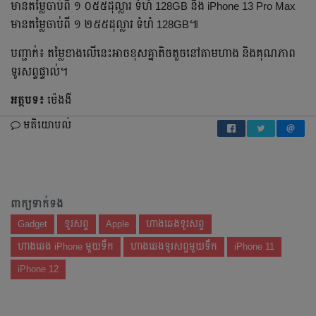
មានតម្លៃចាប់​ពី ១ ០៥៥ដុល្លារ ទំហំ 128GB និង iPhone 13 Pro Max
មានតម្លៃចាប់​ពី ១ ២៥៥ដុល្លារ ទំហំ 128GB៕
បញ្ជាក់៖ តម្លៃខាង​លើ​នេះ​អាច​ខុសគ្នាតិចតួចនៅតាមហាង និង​គុណភាព
ទូរសព្ទផ្ទាល់។
អត្ថបទ៖
ម៉េងងី
មតិយោបល់
ពាក្យទាក់ទង
Gadget
ទូរសព្ទ
Apple
ហាងឆេងទូរសព្ទ
ហាងឆេង iPhone មួយទឹក
ហាងឆេងទូរសព្ទមួយទឹក
iPhone 11
iPhone 12