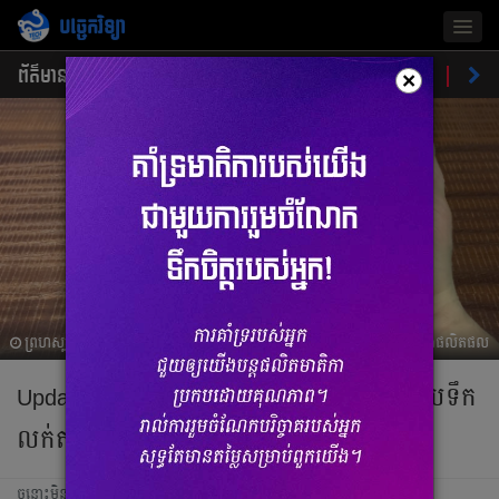
បច្ចេកវិទ្យា
Togg
navig
ព័ត៌មាន
ផលិតផលថ្មី
គន្លឹះ
ហាងឆេងផលិតផល
ចំណ
×
ព្រហស្បតិ៍, 23 ធ្នូ 2021 04:34
ហាងឆេងផលិតផល
Update! ឆែកមើលតម្លៃ iPhone 11 និង 12 មួយទឹក
លក់តាមហាងពេលនេះ
ចន្លោះមិនឃើញ