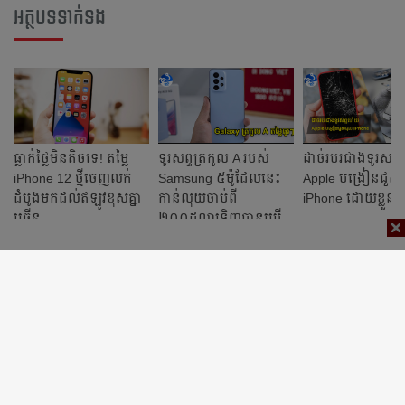
អត្ថបទទាក់ទង
ធ្លាក់ថ្លៃមិនតិចទេ! តម្លៃ
ទូរសព្ទត្រកូល A របស់
ដាច់របរជាងទូរសព្
iPhone 12 ថ្មីចេញលក់
Samsung ៥ម៉ូដែលនេះ
Apple បង្រៀនជួស
ដំបូងមកដល់ឥឡូវខុសគ្នា
កាន់លុយចាប់ពី
iPhone ដោយខ្លួន
ច្រើន
២០០ដុល្លារទិញបានប្រើ