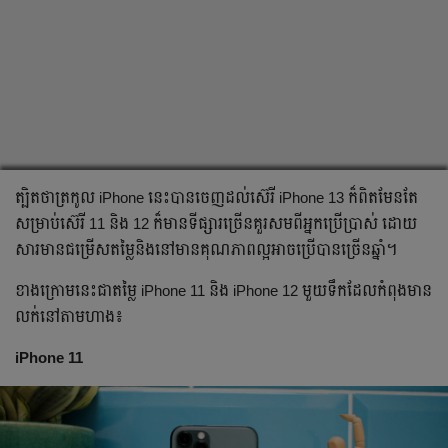
ត្បិត​ថា​ត្រកូល iPhone នេះ​បាន​ចេញ​ដល់​ស៊េរី iPhone 13 ក៏​ពិត​មែន​តែ​
សម្រាប់​ស៊េរី 11 និង 12 ក៏​មាន​ទីផ្សារ​ច្រើន​គួរ​សម​ពី​អ្នក​ប្រើ​ប្រាស់ ដោយ​
សារ​មាន​ជម្រើស​តម្លៃ​និង​នៅ​មាន​គុណ​ភាព​ល្អ​អាច​ប្រើ​បាន​ច្រើន​ឆ្នាំ។
ខាង​ក្រោម​នេះ​ជា​តម្លៃ iPhone 11 និង iPhone 12 មួយទឹក​ដែល​កំពុង​មាន​
លក់​នៅ​តាម​ហាង៖
iPhone 11