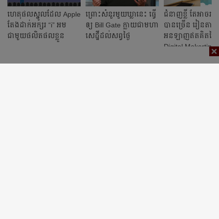
ហេតុផលស្នូលដែល Apple
ព្រោះ​សំនួរ​មួយ​ឃ្លា​នេះ ធ្វើ
ជំនាញខ្លី តែ​អាច​រ
តែងដាក់អក្សរ “i” អម
ឲ្យ Bill Gate​ ​ក្លាយ​ជា​មហា​
បានច្រើន រៀន​តាម​
ជាមួយផលិតផលខ្លួន
សេដ្ឋី​ដល់​សព្វ​ថ្ងៃ
អនឡាញ​ឥតគិតថ្លៃ​
Digital Makerting