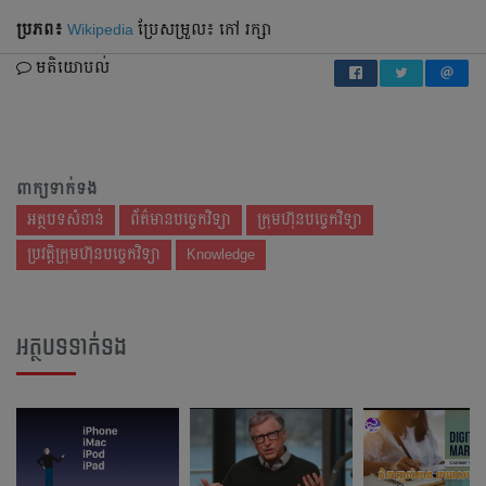
ប្រភព៖
Wikipedia
ប្រែសម្រួល៖ កៅ រក្សា
មតិយោបល់
ពាក្យទាក់ទង
អត្ថបទសំខាន់
ព័ត៌មានបច្ចេកវិទ្យា
ក្រុមហ៊ុនបច្ចេកវិទ្យា
ប្រវត្តិក្រុមហ៊ុនបច្ចេកវិទ្យា
Knowledge
អត្ថបទទាក់ទង