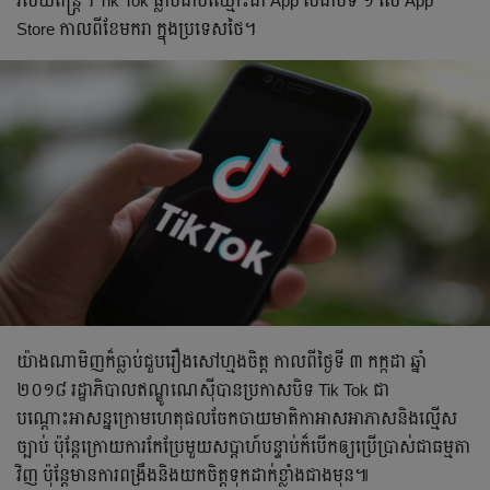
វិស័យ​តន្ត្រី។ Tik Tok ធ្លាប់​ជាប់​ឈ្មោះ​ជា App លំដាប់​ទី ១ លើ App
Store កាល​ពី​ខែ​មករា ក្នុង​ប្រទេស​ថៃ។
យ៉ាងណាមិញ​ក៏​ធ្លាប់​ជួប​រឿង​សៅហ្មង​ចិត្ត កាល​ពី​ថ្ងៃ​ទី ៣ ​កក្កដា ឆ្នាំ
២០១៨ រដ្ឋាភិបាល​ឥណ្ឌូណេស៊ី​បាន​ប្រកាស​បិទ Tik Tok ជា​
បណ្ដោះអាសន្ន​ក្រោម​ហេតុផល​ចែកចាយ​មាតិកា​អាសអាភាស​និង​ល្មើស​
ច្បាប់ ប៉ុន្តែ​ក្រោយ​ការ​កែប្រែ​មួយ​សប្ដាហ៍​បន្ទាប់​ក៏​បើក​ឲ្យ​ប្រើប្រាស់​ជា​ធម្មតា​
វិញ ប៉ុន្តែ​មាន​ការ​ពង្រឹង​និង​យក​ចិត្ត​ទុក​ដាក់​ខ្លាំង​ជាង​មុន៕