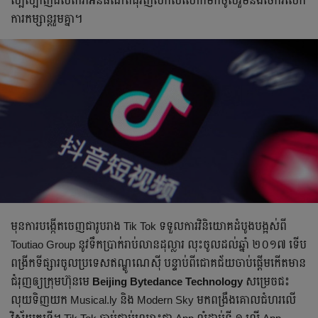
ល្បីល្បាញ​ដល់​តារា​អ៊ីនធឺណិត​ជុំវិញ​សកលលោក​មក​ចូលរួម​និង​ចែករំលែក​
ការ​កម្សាន្ត​រួម​គ្នា។
មុន​ការ​បង្កើត​ចេញ​ជា​រូបរាង Tik Tok ទទួល​ការ​វិនិយោគ​ដំបូង​បង្អស់​ពី​
Toutiao Group នូវ​ទឹក​ប្រាក់​រាប់​លាន​ដុល្លារ លុះ​ចូល​ដល់​ឆ្នាំ ២០១៧ ទើប​
ពង្រីក​ទីផ្សារ​ចូល​ប្រទេស​ឥណ្ឌូណេស៊ី បន្ទាប់​ពី​ជោគជ័យ​ចាប់​ផ្តើម​កើត​មាន
ជំរុញ​ឲ្យ​ក្រុមហ៊ុន​មេ
Beijing Bytedance Technology
សម្រេច​ជះ​
លុយ​ទិញ​យក Musical.ly និង Modern Sky មក​ពង្រឹង​គោលជំហរ​លើ​