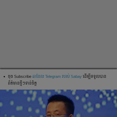
ចុច Subscribe
ឆានែល Telegram របស់ Sabay
ដើម្បីទទួលបាន
ព័ត៌មានថ្មីៗទាន់ចិត្ត