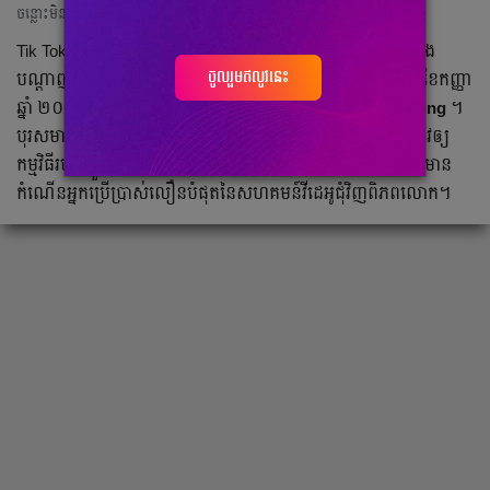
ចន្លោះមិនឃើញ
Tik Tok ឬ​ឲ្យ​ឈ្មោះ​ម្យ៉ាង​ទៀត Douyin ជា​កម្មវិធី​មាតិកា​ចម្រៀង​និង​
ចូលរួមឥលូវនេះ
បណ្តាញ​សង្គម​របស់​ប្រទេស​ចិន ដែល​បាន​ប្រកាស​ឲ្យ​ប្រើប្រាស់​នា​ខែ​កញ្ញា
ឆ្នាំ ២០១៦ ដោយ​ស្ថាបនិក​ក្រុមហ៊ុន Toutiao លោក
Zhang Yiming
។
បុរស​មាន​ទ្រព្យសម្បត្តិ ៤ ពាន់​លាន​ដុល្លារ​រូប​នេះ បាន​ត្រួសត្រាយ​ផ្លូវ​ឲ្យ​
កម្មវិធី​របស់​ខ្លួន ទទួល​បាន​ភាព​ល្បីល្បាញ​ខ្លាំង​នៅ​ប៉ែក​អាស៊ី ពោល​មាន​
កំណើន​អ្នក​ប្រើប្រាស់​លឿន​បំផុត​នៃ​សហគមន៍​វីដេអូ​ជុំវិញ​ពិភពលោក។