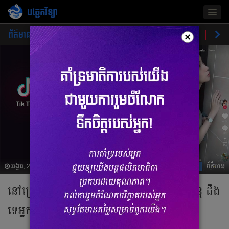
បច្ចេកវិទ្យា
Togg
navig
ព័ត៌មាន
ផលិតផលថ្មី
គន្លឹះ
ហាងឆេងផលិតផល
ចំណ
×
អង្គារ, 27 កក្កដា 2021 07:37
ព័ត៌មាន
នៅក្រោយភាពល្បីល្បាញរបស់ Tik Tok បច្ចុប្បន្ន ដឹង​​
ទេអ្នកណាបង្កើតឡើង និងមានប្រភព​ពីណា?