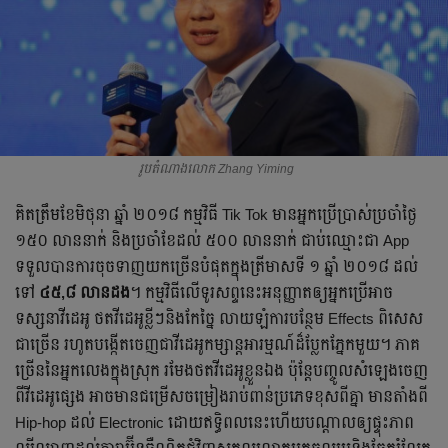
រូបតំណាងលោក Zhang Yiming
គិត​ត្រឹម​ខែ​មិថុនា ឆ្នាំ ២០១៨ កម្មវិធី Tik Tok មាន​អ្នក​ប្រើប្រាស់​ប្រចាំ​ថ្ងៃ
១៥០ លាន​នាក់ និង​ប្រចាំ​ខែ​ដល់ ៥០០ លាន​នាក់ ជាប់​ឈ្មោះ​ជា App
ទទួល​បាន​ការ​ចុច​ទាញ​យក​ច្រើន​បំផុត​ក្នុង​ត្រីមាស​ទី ១ ឆ្នាំ ២០១៨ ដល់​
ទៅ
៤៥,៨ លាន​ដង
។ កម្មវិធី​លើ​ទូរសព្ទ​នេះ​អនុញ្ញាត​ឲ្យ​អ្នក​ប្រើ​អាច​
ទស្សនា​វីដេអូ ថត​វីដេអូ​ខ្លីៗ​និង​កែច្នៃ លាយ​ឡំ​ការ​បន្ថែម Effects ពិសេស​
ជា​ច្រើន រហូត​បង្កើត​ចេញ​ជា​វីដេអូ​កម្សាន្ត​អារម្មណ៍​ដ៏​ប្លែក​ភ្នែក​មួយ។ ភាគ
ច្រើន​នៃ​អ្នក​លេង​ក្នុង​ស្រុក រមែង​ថត​វីដេអូ​ខ្លួន​ឯង ប៉ុន្តែ​បញ្ចូល​សំឡេង​ចេញ​
ពី​វីដេអូ​ផ្សេង អាច​មាន​ជម្រើស​ចម្រៀង​រាប់ពាន់​ប្រភេទ​ខុស​ពី​គ្នា មាន​តាំង​ពី
Hip-hop ដល់​ Electronic ដោយ​ឥទ្ធិពល​នេះ​ហើយ​បណ្តាល​ឲ្យ​​ផ្ទុះ​ភាព​