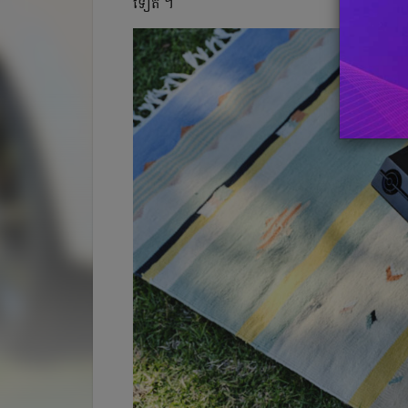
ទៀត ។