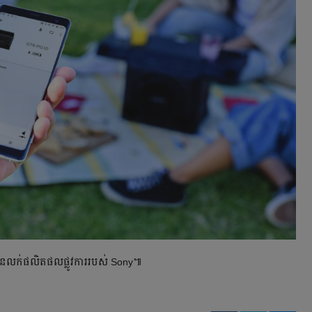
ន​លក់​ផលិតផល​ផ្លូវ​ការ​របស់​ Sony៕