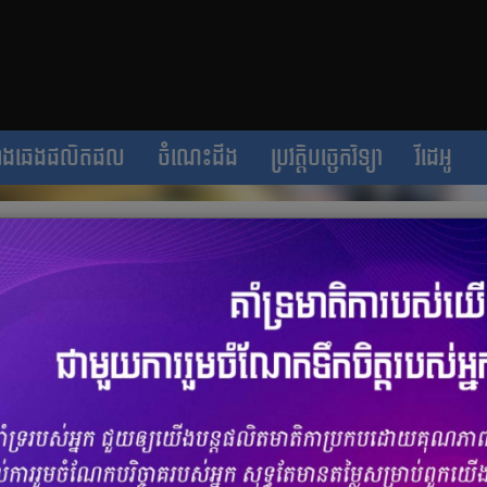
ាងឆេងផលិតផល
ចំណេះដឹង
ប្រវត្តិបច្ចេកវិទ្យា
វីដេអូ
ដិសមបំផុតសម្រាប់ដំណើរកម្សាន្ត និង
ចំនួនមតិ
0
|
ចំនួនចែករំលែក 0
​កាន់​តែ​មាន​ភាព​រីករាយ និង​មិន​អាច​បំភ្លេច​បាន​ជា​មួយ​ឧបករណ៍​បំពង​សំឡេង
យ​នឹង​បច្ចេកវិទ្យា​ថ្មីៗ និង​ទំនើប​រួម​ជា​មួយ​នឹង​មុខងារ​ផ្សេងៗ​ជា​ច្រើន​