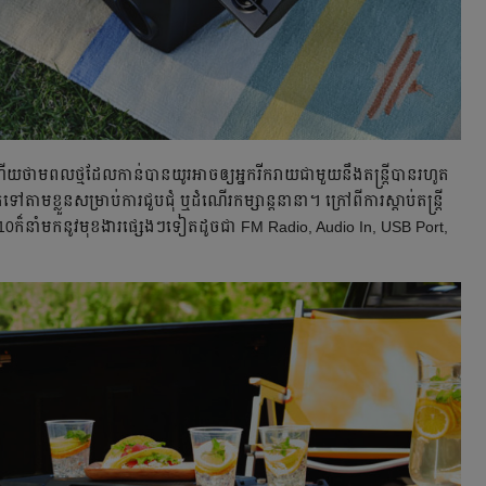
​ថាមពល​ថ្ម​ដែល​កាន់​បាន​យូរ​អាច​​ឲ្យ​អ្នក​រីករាយ​ជា​មួយ​នឹង​តន្ត្រី​បាន​រហូត​
ម​ខ្លួន​សម្រាប់​ការ​ជួបជុំ ឬ​ដំណើរ​កម្សាន្ត​នានា។ ក្រៅ​ពី​ការ​​ស្ដាប់​តន្ត្រី​
0ក៏​នាំ​មក​នូវ​មុខងារ​ផ្សេងៗ​ទៀត​ដូចជា FM Radio, Audio In, USB Port,