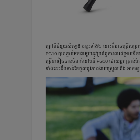
ក្រៅ​ពី​ជំនួយ​​សំឡេង​ បន្ទះ​ទាំង២ នោះ​ក៏​អាច​ប្រើ​សម្រា
PG10 បាន​ភ្ជាប់​មក​ជា​មួយ​នូវ​ប្រព័ន្ធ​ការពារ​ជម្រាប​
ច្រើន​ទៀត​បាន​បំពាក់​នៅ​លើ PG10 ដោយ​អ្នក​គ្រាន់​តែ​ទ
ទាំង​នេះ​នឹង​កាន់​តែ​ផ្ដល់​នូវ​ភាព​ងាយ​ស្រួល និង អាច​​ឲ