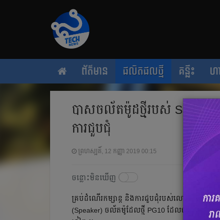
ព័ត៌មាន
ផលិតផលថ្មី
គន្លឹះ
ហ
បាសចល័តម៉ូដថ្មីរបស់ SONY សក្
ការជួបជុំ
ព្រហស្បតិ៍, 12 កញ្ញា 2019 00:15
ចន្លោះមិនឃើញ
គ្រប់​ដំណើរ​កម្សាន្ត និង​ការ​ជួបជុំ​របស់​លោក​អ្នក​នឹង
(Speaker) ចល័ត​ម៉ូដែល​ថ្មី PG10 ដែល​បាន​បំពាក់​មក​ជាមួ