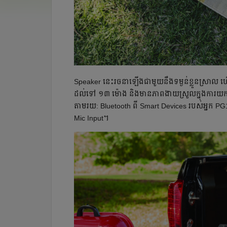
Speaker ​នេះ​រចនា​ឡើង​ជា​មួយ​នឹង​ទម្ងន់​ខ្លួន​ស្រាល ហើយ
ដល់​ទៅ​ ១៣​ ម៉ោង និង​មាន​ភាព​ងាយ​ស្រួល​ក្នុង​ការ​យក​ទៅ​តា
តាម​រយ: Bluetooth ពី Smart Devices របស់​អ្នក PG1
Mic Input។