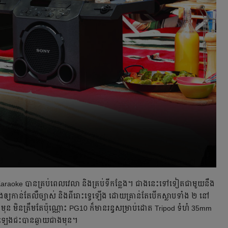
ៀង​ Karaoke បាន​គ្រប់​ពេល​វេលា និង​គ្រប់​ទី​កន្លែង។ ជាង​នេះ​ទៅ​ទៀត​ជា​មួយ​នឹង​
ឲ្យ​កាន់​តែ​លឺ​ច្បាស់ និង​ពីរោះ​ទ្វេ​ឡើង ដោយ​​គ្រាន់​តែ​បើក​ស្លាប​ទាំង​ ២ នៅ​
ង​មុន មិន​ត្រឹម​តែ​ប៉ុណ្ណោះ PG10 ក៏​មាន​រន្ធ​សម្រាប់​ដោត Tripod ទំហំ 35mm
​សំឡេង​ជះ​បាន​ឆ្ងាយ​ជាង​មុន។