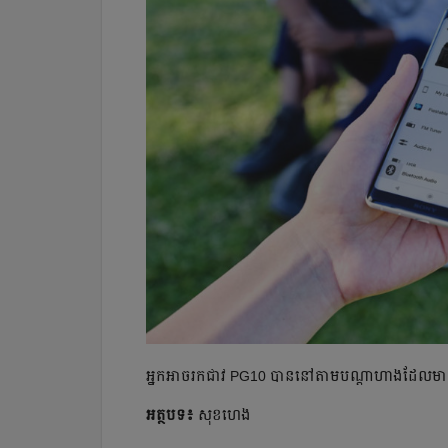
អ្នក​អាច​រក​ជាវ PG10 បាន​នៅ​តាម​បណ្ដា​ហាង​ដែល​មា
អត្ថបទ៖
សុខហេង