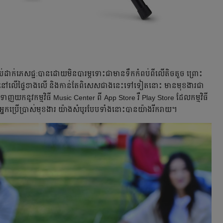
ប់​ដាក់​ភេសជ្ជ:​បាន​ដោយ​មិន​បារម្ភ​ទោះ​ជា​មាន​ទឹក​កំពប់​ពី​លើ​តិច​តួច ព្រោះ
ទឹក​នៅ​លើ​ផ្ទៃ​ខាង​លើ និង​កាន់​តែ​ពិសេស​ជាង​នេះ​ទៅ​ទៀត​នោះ មាន​មុខងារ​ជា​
ាញ​យក​នូវ​កម្មវិធី Music Center ពី App Store រឺ Play Store ដែល​កម្មវិធី​
្យ​អ្នក​ប្រើប្រាស់​មុខងារ​ យ៉ាង​សំបូរ​បែប​ទាំង​នោះ​បាន​យ៉ាង​រីករាយ។