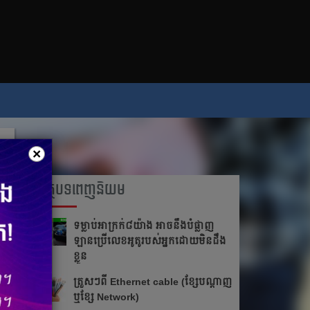
×
អត្ថបទពេញនិយម
ទម្លាប់​អាក្រក់​​៨​យ៉ាង អាច​នឹង​បំផ្លាញ​​
ឡាន​ប្រើ​លេខ​អូតូ​របស់​អ្នក​ដោយ​មិន​ដឹង​
ខ្លួន
ត្រួស​ៗ​​ពី​ ​Ethernet cable​ ​(ខ្សែ​បណ្ដាញ​
​ឬ​ខ្សែ​ ​Network)