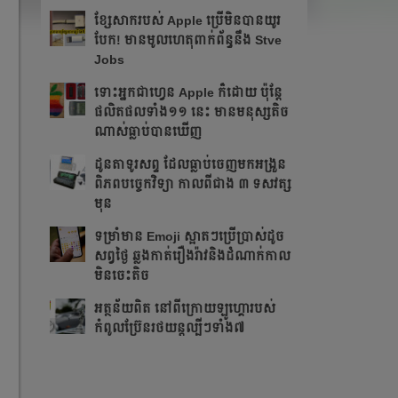
ខ្សែសាករបស់ Apple ប្រើមិនបានយូរ
បែក! មានមូលហេតុពាក់ព័ន្ធនឹង Stve
Jobs
ទោះអ្នកជាហ្វេន Apple ក៏ដោយ ប៉ុន្ដែ
ផលិតផលទាំង១១ នេះ មានមនុស្សតិច
ណាស់ធ្លាប់បានឃើញ
ដូនតាទូរសព្ទ ដែលធ្លាប់ចេញមកអង្រួន
ពិភពបច្ចេកវិទ្យា កាលពីជាង ៣ ទសវត្ស
មុន
ទម្រាំមាន Emoji ស្អាតៗប្រើប្រាស់ដូច
សព្វថ្ងៃ ឆ្លងកាត់រឿងរ៉ាវនិងដំណាក់កាល
មិនចេះតិច
អត្ថន័យពិត នៅពីក្រោយឡូហ្គោរបស់
កំពូលប្រ៊ែនរថយន្តល្បីៗទាំង៧