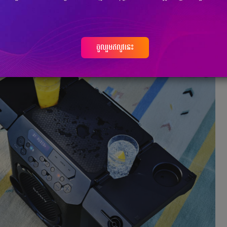
ចូលរួមឥលូវនេះ