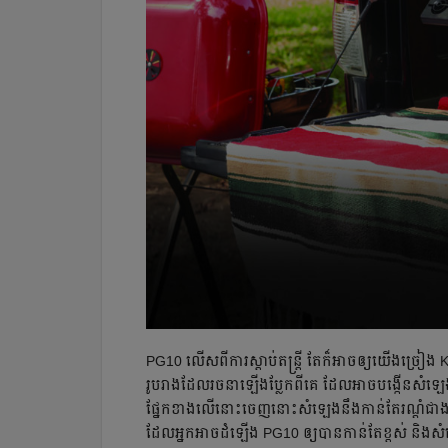
PG10 លើស​ពី​ការ​​ស្ដាប់​​តន្ត្រី តែ​ក៏​អាច​​ឲ្យ​យើង​ច្រ
រូបរាង​ដែល​រចនា​ឡើង​ប្លែក​ពី​គេ ដែល​អាច​បង្កើន​​សំឡេង​​
ផ្នែក​ខាង​លើ​នោះ​ចេញ​នោះ​​សំឡេង​នឹង​កាន់​តែ​រណ្ដំ​ជា
ដែល​អ្នក​អាច​​ដំឡើង​ PG10 ​ឲ្យ​បាន​កាន់​តែ​ខ្ពស់ និង​