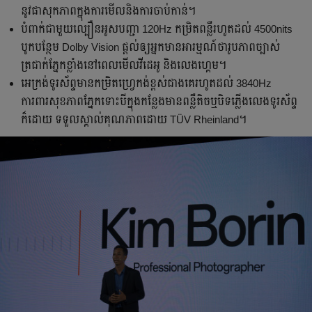
នូវផាសុកភាពក្នុងការមើលនិងការចាប់កាន់។
បំពាក់ជាមួយល្បឿនអូសបញ្ជា 120Hz កម្រិតពន្លឺរហូតដល់ 4500nits
បូកបន្ថែម Dolby Vision ផ្តល់ឲ្យអ្នកមានអារម្មណ៍ថារូបភាពច្បាស់
ត្រជាក់ភ្នែកខ្លាំងនៅពេលមើលវីដេអូ និងលេងហ្គេម។
អេក្រង់ទូរស័ព្ទមានកម្រិតហ្វ្រេកង់ខ្ពស់ជាងគេរហូតដល់ 3840Hz
ការពារសុខភាពភ្នែកទោះបីក្នុងកន្លែងមានពន្លឺតិចឬបិទភ្លើងលេងទូរស័ព្ទ
ក៏ដោយ ទទួលស្គាល់គុណភាពដោយ TÜV Rheinland។