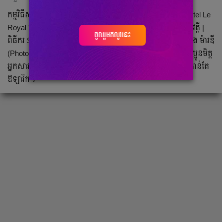
កម្មវិធីសម្ពោធ OPPO Find X8 Series បានធ្វើឡើង Raffles Hotel Le
Royal ក្រោមការចូលរួមដ៏ខ្ពង់ខ្ពស់របស់ ព្រះនាង ជេនណា | ពេជ្រ វត្តី |
ចូលរួមឥលូវនេះ
ពិធីករ Summer | លោក សេង លន់ (Photographer) | លោក សួង ម៉ារឌី
(Photographer) | លោក គីម បូរិន (Photographer) ព្រមទាំងបងប្អូនមិត្ត
អ្នកសារព័ត៌មានល្បីៗក្នុងស្រុកជាច្រើនស្ថាប័នញុំាងឲ្យបរិយាកាសកាន់តែ
ឱឡារិក។