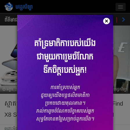
បច្ចេកវិទ្យា
Togg
navig
ព័ត៌មាន
ផលិតផលថ្មី
គន្លឹះ
ហាងឆេងផលិតផល
ចំណ
×
អង្គារ, 26 វិច្ឆិកា 2024 07:40
ប្រវត្តិបច្ចេកវិទ្យា
ស្មាតហ្វូនដែលបំពាក់កាមេរ៉ាល្អដាច់គេ OPPO Find
X8 Series ដាក់សម្ពោធហើយនៅប្រទេសកម្ពុជា
ចន្លោះមិនឃើញ