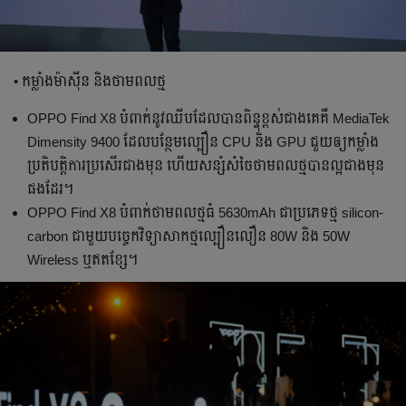
• កម្លាំងម៉ាស៊ីន និងថាមពលថ្ម
OPPO Find X8 បំពាក់នូវឈីបដែលបានពិន្ទុខ្ពស់ជាងគេគឺ MediaTek
Dimensity 9400 ដែលបន្ថែមល្បឿន CPU និង GPU ជួយឲ្យកម្លាំង
ប្រតិបត្តិការប្រសើរជាងមុន ហើយសន្សំសំចៃថាមពលថ្មបានល្អជាងមុន
ផងដែរ។
OPPO Find X8 បំពាក់ថាមពលថ្មធំ 5630mAh ជាប្រភេទថ្ម silicon-
carbon ជាមួយបច្ចេកវិទ្យាសាកថ្មល្បឿនលឿន 80W និង 50W
Wireless ឬឥតខ្សែ។