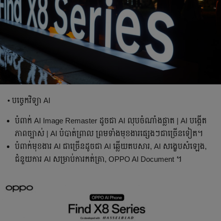
• បច្ចេកវិទ្យា AI
បំពាក់ AI Image Remaster ដូចជា AI លុបចំណាំងផ្លាត | AI បង្កើត
ភាពច្បាស់ | AI បំបាត់ព្រាល ព្រមទាំងមុខងារផ្សេងៗជាច្រើនទៀត។
បំពាក់មុខងារ AI ជាច្រើនដូចជា AI ឆ្លើយតបសារ, AI សង្ខេបសំឡេង,
ជំនួយការ AI សម្រាប់ការកត់ត្រា, OPPO AI Document ។