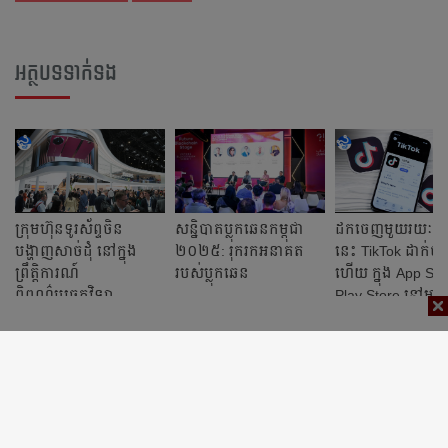
អត្ថបទទាក់ទង
ក្រុមហ៊ុនទូរស័ព្ទចិន
សន្និបាតប្លុកឆេនកម្ពុជា
ដកចេញមួយរយៈ 
បង្ហាញសាច់ដុំ នៅក្នុង
២០២៥: រុករកអនាគត
នេះ TikTok ដាក់ចូ
ព្រឹត្តិការណ៍
របស់ប្លុកឆេន
ហើយ ក្នុង App Sto
ពិពណ៌បច្ចេកវិទ្យា
Play Store នៅអាម
ពិភពលោក នៅអេស្ប៉ាញ