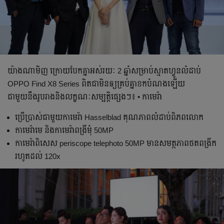
យ៉ាងណាមិញ ក្រោយបែកគ្នាអស់រយៈ 2 ឆ្នាំសម្រាប់ស្មាតហ្វូនលំដាប់
OPPO Find X8 Series ពិតជាមិនឲ្យគ្រប់គ្នាខកបំណងឡើយ
ជាមួយនឹងរូបរាងនិងលក្ខណៈសម្បត្តិផ្សេងៗ៖ • កាមេរ៉ា
ប្រើប្រាស់ជាមួយកាមេរ៉ា Hasselblad គុណភាពលំដាប់ពិភពលោក
កាមេរ៉ាមេ និងកាមេរ៉ាពង្រីមុំ 50MP
កាមេរ៉ាពិសេស periscope telephoto 50MP មានសមត្ថភាពថតពង្រីក
រហូតដល់ 120x