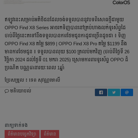
ឥឡូវនេះសម្រាប់អតិថិជនដែលចង់ទទួលបាននូវបទពិសោធថ្មីជាមួយ
OPPO Find X8 Series អាចរកទិញបាននៅគ្រប់ហាងលក់ទូរស័ព្ទដៃ
ចាប់ពីថ្ងៃនេះតទៅនឹងទទួលបានការថែមជូនកាដូជាច្រើនដូចជា ៖ ទិញ
OPPO Find X8 តម្លៃ $899 | OPPO Find X8 Pro តម្លៃ $1199 នឹង
មានការថែមជូន ៖ ទទួលបានលុយ $100 ត្រលប់មកវិញ (ចាប់ពីថ្ងៃទី 26
វិច្ឆិកា 2024 ដល់ថ្ងៃទី 01 មករា 2025) ស្រោមការពារទូរស័ព្ទ OPPO ដ៏
ប្រណិត បណ្ណធានារយៈពេល 1ឆ្នាំ
ប្រែសម្រួល ៖ ទេព សុវណ្ណមោលី
មតិយោបល់
ពាក្យទាក់ទង
ព័ត៌មានបច្ចេកវិទ្យា
ព័ត៌មាន