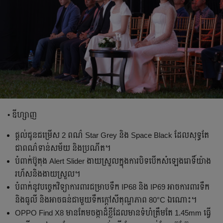
• ឌីហ្សាញ
ផ្តល់ជូនជម្រើស 2 ពណ៌ Star Grey និង Space Black ដែលសុទ្ធតែ
ជាពណ៌ទាន់សម័យ និងប្រណីត។
បំពាក់ប៊ូតុង Alert Slider ងាយស្រួលក្នុងការបិទបើកសំឡេងរោទិ៍យ៉ាង
រហ័សនិងងាយស្រួល។
បំពាក់នូវបច្ចេកវិទ្យាការពារជម្រាបទឹក IP68 និង IP69 អាចការពារទឹក
និងធូលី និងអាចធន់ជាមួយទឹកក្តៅសីតុណ្ហភាព 80°C ឯណោះ។
OPPO Find X8 មានគែមចង្កាដ៏ខ្លីដែលមានទំហំត្រឹមតែ 1.45mm ធ្វើ