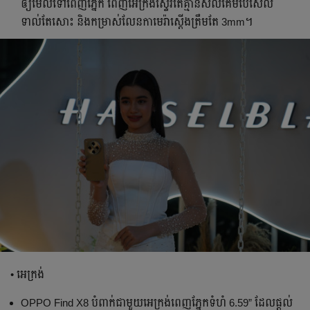
ឲ្យមើលទៅពេញភ្នែក ពេញអេក្រង់ស្ទើរតែគ្មានសល់គែមប៊េស៊ែល
ទាល់តែសោះ និងកម្រាស់លែនកាមេរ៉ាស្តើងត្រឹមតែ 3mm។
• អេក្រង់
OPPO Find X8 បំពាក់ជាមួយអេក្រង់ពេញភ្នែកទំហំ 6.59” ដែលផ្តល់