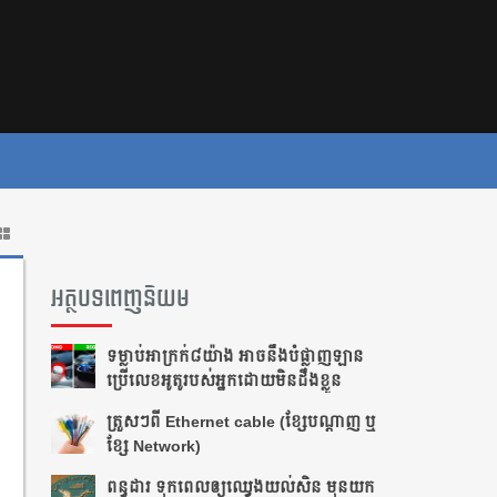
អត្ថបទពេញនិយម
ទម្លាប់​អាក្រក់​​៨​យ៉ាង អាច​នឹង​បំផ្លាញ​​ឡាន​
ប្រើ​លេខ​អូតូ​របស់​អ្នក​ដោយ​មិន​ដឹង​ខ្លួន
ត្រួស​ៗ​​ពី​ ​Ethernet cable​ ​(ខ្សែ​បណ្ដាញ​ ​ឬ​
ខ្សែ​ ​Network)
ពន្ធដារ ទុកពេលឲ្យឈ្វេងយល់សិន មុនយក