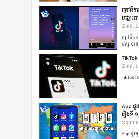
ក្រៅពីកា
បង្ហោះជ
ពុធ, 2
ក្រៅពីការ
អក្សរបា
TikTok រ
ពុធ, 1
TikTok រប
App ជួរ
រៀងទី ១
ព្រហស្ប
App ជួរម