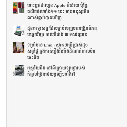
ទោះអ្នកជាហ្វេន Apple ក៏ដោយ ប៉ុន្ដែ
ផលិតផលទាំង១១ នេះ មានមនុស្សតិច
ណាស់ធ្លាប់បានឃើញ
ដូនតាទូរសព្ទ ដែលធ្លាប់ចេញមកអង្រួនពិភព
បច្ចេកវិទ្យា កាលពីជាង ៣ ទសវត្សមុន
ទម្រាំមាន Emoji ស្អាតៗប្រើប្រាស់ដូច
សព្វថ្ងៃ ឆ្លងកាត់រឿងរ៉ាវនិងដំណាក់កាលមិន
ចេះតិច
អត្ថន័យពិត នៅពីក្រោយឡូហ្គោរបស់
កំពូលប្រ៊ែនរថយន្តល្បីៗទាំង៧