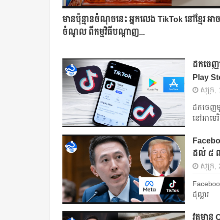
មានប៉ុន្មានចំណុចនេះ អ្នកលេង TikTok នៅខ្មែរ អា
ចំណូល ពីកម្មវិធីបណ្តាញ...
ដកចេញមួ
Play St
សុក្រ,
ដកចេញមួយ
នៅអាមេរ
Faceboo
ដល់ ៥ ពា
សុក្រ,
Facebook
ដុល្លារ
វត្តមាន 