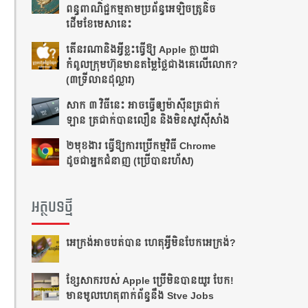
ពន្ធពាណិជ្ជកម្មតាមប្រព័ន្ធអេឡិចត្រូនិច
ដើមខែមេសានេះ
តើនរណានិងអ្វីខ្លះធ្វើឱ្យ Apple ក្លាយជា
កំពូលក្រុមហ៊ុនមានតម្លៃថ្លៃជាងគេលើលោក?
(៣ទ្រីលានដុល្លារ)
សាក ៣ វិធីនេះ ​​អាច​ធ្វើ​ឲ្យ​ម៉ាស៊ីន​ត្រជាក់​
ឡាន ត្រជាក់​បាន​លឿន​ និង​មិន​សូវ​ស៊ី​សាំង​
២មុខងារ ធ្វើឱ្យការប្រើកម្មវិធី Chrome
ដូចជាអ្នកជំនាញ (ប្រើបានរហ័ស)
អត្ថបទថ្មី
អេក្រង់អាចបត់បាន ហេតុអ្វីមិនបែកអេក្រង់?
ខ្សែសាករបស់ Apple ប្រើមិនបានយូរ បែក!
មានមូលហេតុពាក់ព័ន្ធនឹង Stve Jobs