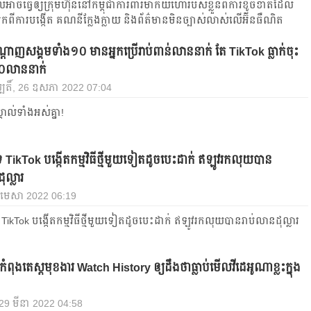
ាចធ្វើឲ្យក្រុមហ៊ុននៅកម្ពុជាការពារម៉ាកយីហោរបស់ខ្លួនពីការខូចខាតដែល
ពីការបង្កើត គណនីក្លែងក្លាយ និងព័ត៌មានមិនច្បាស់លាស់លើអ៊ីនធឺណិត
បណ្ដាញសង្គមទាំង១០ មានអ្នកប្រើរាប់ពាន់លាននាក់ តែ TikTok ធ្លាក់ចុះ
០លាននាក់
្បតិ៍, 26 ឧសភា 2022 07:04
ាល់ទាំងអស់គ្នា!
 TikTok បង្កើតកម្មវិធីថ្មីមួយទៀតដូចបេះដាក់ ឥឡូវ​រកលុយបាន
ុល្លារ
6 មេសា 2022 06:19
 TikTok បង្កើតកម្មវិធីថ្មីមួយទៀតដូចបេះដាក់ ឥឡូវ​រកលុយបានរាប់លានដុល្លារ
ពុង​តេស្ត​មុខងារ​ Watch History ឲ្យដឹង​ថា​ធ្លាប់​មើល​វីដេអូ​ណា​ខ្លះ​ក្នុង​
, 29 មីនា 2022 04:58