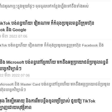
​វីដេអូ​ណា​ខ្លះ​ក្នុង​មួយ​ថ្ងៃ​ៗ ចុចចូលទៅកន្លែងហ្នឹងទៅដឹងទាំងអស់
TikTok បង់ពន្ធហើយ! វៀតណាម ក៏កំពុងប្រមូលពន្ធពីក្រុមហ៊ុន
ok និង Google
3 មីនា 2022 07:06
TikTok បង់ពន្ធហើយ! វៀតណាម ក៏កំពុងប្រមូលពន្ធក្រុមហ៊ុន Facebook និង
ិង Microsoft បង់​ពន្ធ​នៅ​ខ្មែរ​ហើយ មក​ដឹង​អត្ថប្រយោជន៍​ប្រមូល​ពន្ធ​ពី​
បច្ចេកវិទ្យា​ធំៗ
, 22 មីនា 2022 07:06
 Microsoft និង Master Card បង់ពន្ធនៅខ្មែរហើយ មកដឹងអត្ថប្រយោជន៍ប្រមូល
មហ៊ុនបច្ចេកវិទ្យាធំៗ
គ្រង រឹតត្បឹតអាយុ និងការរឹតបន្ដឹងចូលប្រើប្រាស់ ជួយឱ្យ TikTok
ាញដោយសុវត្ថិភាព