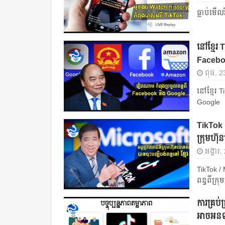
ធ្លាប់​មើល
នៅខ្មែរ 
Facebo
ពុធ, 2
នៅខ្មែរ 
Google
TikTok ន
ក្រុមហ៊ុន​
អង្គារ
TikTok /
ពន្ធពីក្រុ
ការគ្រប់
អាចអនឡ