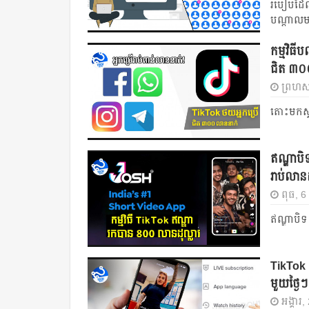
របៀបដែលអ
បណ្តាលមក
កម្មវិធី
ជិត ៣០
ព្រហស
តោះមកស្គ
ឥណ្ឌាបិទ
រាប់លានដ
ពុធ, 
ឥណ្ឌាបិទ
TikTok កំ
មួយ​ថ្ងៃ​ៗ
អង្គារ