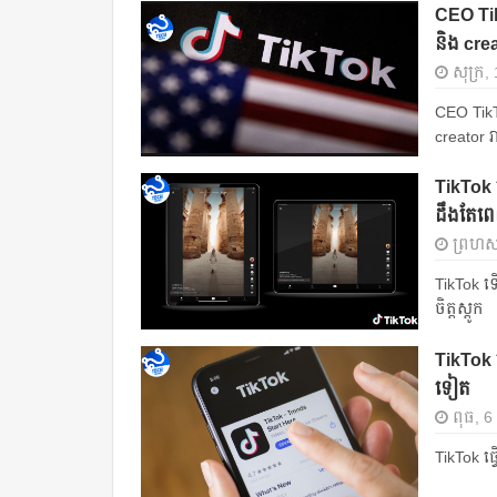
CEO Tik
និង cre
សុក្រ,
CEO TikT
creator 
TikTok ទើ
ដឹងតែ​ពេញ
ព្រហស្
TikTok ទើ
ចិត្ត​ស្តូក
TikTok ធ
ទៀត
ពុធ, 6
TikTok ធ