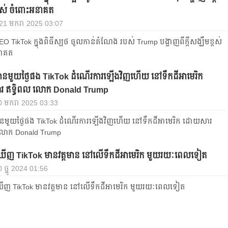
្ពស់ ចំពោះអនាគត
, 21 មករា 2025 03:07
EO TikTok ក្នុងពិធីស្បថ ចូលកាន់តំណែង របស់ Trump បង្ហាញពីក្តីសង្ឃឹមខ្ពស់
នាគត
ានមួយថ្ងៃផង TikTok ដំណើរការឡើងវិញហើយ នៅទឹកដីអាមេរិក
 ឥទ្ធិពល លោក Donald Trump
 20 មករា 2025 03:33
ានមួយថ្ងៃផង TikTok ដំណើរការឡើងវិញហើយ នៅទឹកដីអាមេរិក ដោយសារ
 លោក Donald Trump
ង់ឃើញ TikTok មានវត្តមាន​ នៅលើទឹកដីអាមេរិក មួយរយៈពេលទៀត
30 ធ្នូ 2024 01:56
់ឃើញ TikTok មានវត្តមាន​ នៅលើទឹកដីអាមេរិក មួយរយៈពេលទៀត