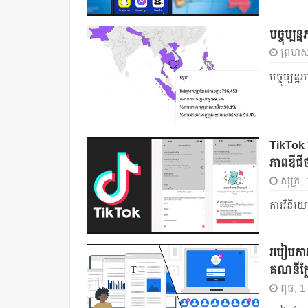
បច្ចុប្បន
ព្រហស្
បច្ចុប្បន្
TikTok 
ភាពឌីជី
សុក្រ,
ការវិនិ
របៀបការ
គណនីក្ល
ពុធ, 1