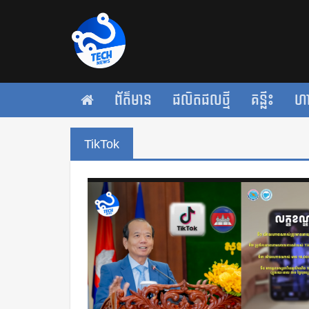
ព័ត៌មាន
ផលិតផលថ្មី
គន្លឹះ
ហ
TikTok