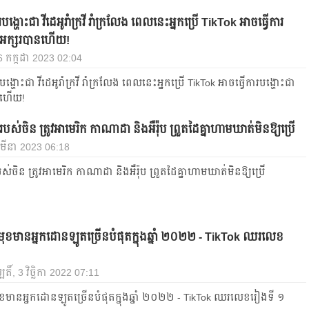
របង្ហោះជា វីដេអូរាំក្រវី រាំក្រលែង ពេលនេះអ្នកប្រើ TikTok អាចធ្វើការ
ាអក្សរបានហើយ!
6 កក្កដា 2023 02:04
បង្ហោះជា វីដេអូរាំក្រវី រាំក្រលែង ពេលនេះអ្នកប្រើ TikTok អាចធ្វើការបង្ហោះជា
នហើយ!
បស់ចិន ត្រូវអាមេរិក កាណាដា និងអឺរ៉ុប ព្រួតដៃគ្នាហាមឃាត់​មិនឱ្យប្រើ
 មីនា 2023 06:18
ស់ចិន ត្រូវអាមេរិក កាណាដា និងអឺរ៉ុប ព្រួតដៃគ្នាហាមឃាត់​មិនឱ្យប្រើ
មុខមានអ្នកដោនឡូតច្រើនបំផុតក្នុងឆ្នាំ ២០២២ - TikTok ឈរលេខ
តិ៍, 3 វិច្ឆិកា 2022 07:11
ុខមានអ្នកដោនឡូតច្រើនបំផុតក្នុងឆ្នាំ ២០២២ - TikTok ឈរលេខរៀងទី ១