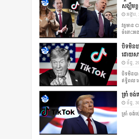
សង្ឃឹមខ
អង្គារ
វត្តមាន C
ចំពោះអ
បិទមិនប
ដោយសារ
ច័ន្ទ,
បិទមិនប
ឥទ្ធិពល
ត្រាំ ច
ច័ន្ទ, 
ត្រាំ ចង