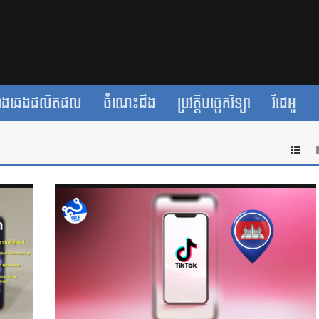
ាងឆេងផលិតផល
ចំណេះដឹង
ប្រវត្តិបច្ចេកវិទ្យា
វីដេអូ