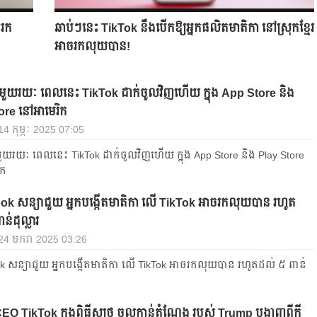
ចរក
ឆាប់ៗនេះ TikTok នឹងបើកឱ្យអ្នកផលិតមាតិកា នៅស្រុកខ្មែរ
អាចរកលុយបាន!
យរយៈ ពេលនេះ TikTok ដាក់ចូលវិញហើយ ក្នុង App Store និង
ore នៅអាមេរិក
 14 កុម្ភៈ 2025 07:05
រយៈ ពេលនេះ TikTok ដាក់ចូលវិញហើយ ក្នុង App Store និង Play Store
ិក
k សន្យាជួយ អ្នកបង្កើតមាតិកា លើ TikTok អាចរកលុយបាន រហូត
ន់ដុល្លារ
 24 មករា 2025 03:26
 សន្យាជួយ អ្នកបង្កើតមាតិកា លើ TikTok អាចរកលុយបាន រហូតដល់ ៥ ពាន់
CEO TikTok ក្នុងពិធីស្បថ ចូលកាន់តំណែង របស់ Trump បង្ហាញពីក្តី