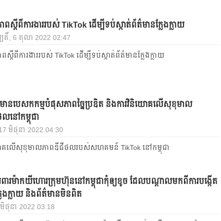
្នភាពស្ដីពីការងាររបស់ TikTok ដើម្បីទប់ស្កាត់ព័ត៌មានក្លែងក្លាយ
បតិ៍, 6 តុលា 2022 02:47
នភាពស្ដីពីការងាររបស់ TikTok ដើម្បីទប់ស្កាត់ព័ត៌មានក្លែងក្លាយ
មានបេសកកម្មបំផុសភាពច្នៃ​ប្រឌិត និងការវិនិយោគលើសុខុមាល
ថលនៅកម្ពុជា
 17 មិថុនា 2022 04:30
យោគលើសុខុមាលភាពឌីជីថលរបស់សហគមន៍ TikTok នៅកម្ពុជា
ពារម៉ាកយីហោរក្រុមហ៊ុននៅកម្ពុជាកុំឲ្យខូច ដែលបណ្តាលមកពីការបង្កើត
ែងក្លាយ និងព័ត៌មានមិនពិត
 មិថុនា 2022 03:18