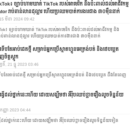
Tok៖ ច្បាប់ហាមឃាត់ TikTok របស់អាមេរិក នឹងប៉ះពាល់​ដល់អាជីវកម្ម
ator រាប់ពាន់លានដុល្លារ ហើយ​ប្រឈមបាត់ការងារជាង ៣០ម៉ឺននាក់
 15 មីនា 2024 09:42
ok៖ ច្បាប់ហាមឃាត់ TikTok របស់អាមេរិក នឹងប៉ះពាល់​ដល់អាជីវកម្ម និង
រាប់ពាន់លានដុល្លារ ហើយ​ប្រឈមបាត់ការងារជាង ៣០ម៉ឺននាក់
បតែ​អាប់ដេតថ្មី សម្រាប់អ្នកប្រើ​ស្មាតហ្វូន​អេក្រង់បត់ និង​ថេបប្លេត
ចិត្ត​ស្តូក
បតិ៍, 21 ធ្នូ 2023 03:46
បតែ​អាប់ដេតថ្មី សម្រាប់អ្នកប្រើ​ស្មាតហ្វូន​អេក្រង់បត់ និង​ថេបប្លេត ដឹងតែ​ពេញ
្វើដល់ថ្នាក់​នេះហើយ ដោយសង្ឃឹមថា អឺរ៉ុបឈប់ខ្លាច​រឿងលួចទិន្នន័យ
 កញ្ញា 2023 04:44
្វើដល់ថ្នាក់​នេះហើយ ដោយសង្ឃឹមថា អឺរ៉ុបឈប់ខ្លាច​រឿងលួចទិន្នន័យទៀត