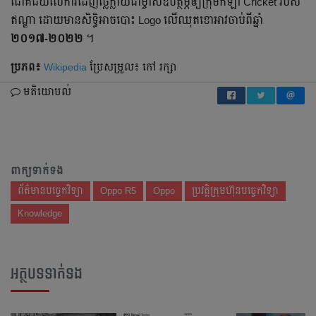
ជោគជ័យ​លើ​ការ​ដេញ​ថ្លៃ​​​ក្លាយ​ជា​ម្ចាស់​ឧបត្ថម្ភ​ឲ្យ​ក្រុម​កីឡា Cricket របស់​
ឥណ្ឌា ដោយ​មាន​សិទ្ធិ​អាច​បោះ Logo លើ​ឈុត​ខោអាវ​ចាប់​ពី​ឆ្នាំ
២០១៧-២០២២
។
ប្រភព៖
Wikipedia
ប្រែ​សម្រួល៖ កៅ រក្សា
មតិយោបល់
ពាក្យទាក់ទង
ព័ត៌មានបច្ចេកវិទ្យា
Oppo R5
Oppo
ប្រវត្តិក្រុមហ៊ុនបច្ចេកវិទ្យា
Knowledge
អត្ថបទទាក់ទង