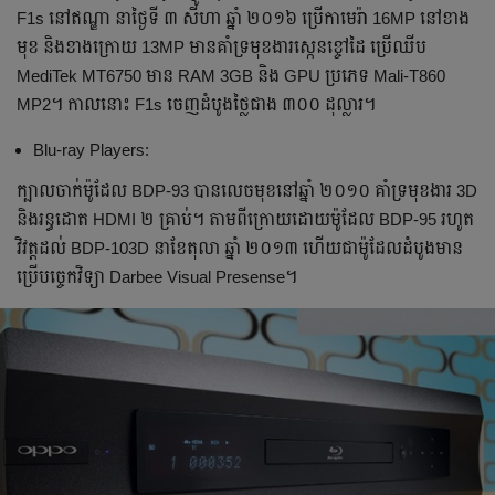
F1s នៅ​ឥណ្ឌា នា​ថ្ងៃ​ទី ៣ សីហា ឆ្នាំ ២០១៦ ប្រើ​កាមេរ៉ា 16MP នៅ​ខាង​
មុខ និង​ខាង​ក្រោយ 13MP មាន​គាំទ្រ​មុខងារ​ស្កេន​ខ្ចៅ​ដៃ ប្រើ​ឈីប
MediTek MT6750 មាន RAM 3GB និង GPU ប្រភេទ Mali-T860
MP2។​ កាល​នោះ F1s ចេញ​ដំបូង​ថ្លៃ​ជាង ៣០០ ដុល្លារ។
Blu-ray Players:
​​​​​ក្បាល​ចាក់​ម៉ូដែល BDP-93 បាន​លេច​មុខ​នៅ​ឆ្នាំ ២០១០ គាំទ្រ​មុខងារ 3D
និង​រន្ធ​ដោត HDMI ២ គ្រាប់។ តាម​ពី​ក្រោយ​ដោយ​ម៉ូដែល BDP-95 រហូត​
វិវត្ត​ដល់​ BDP-103D នា​ខែ​តុលា ឆ្នាំ ២០១៣ ហើយ​ជា​ម៉ូដែល​ដំបូង​មាន​
ប្រើ​បច្ចេកវិទ្យា Darbee Visual Presense។​