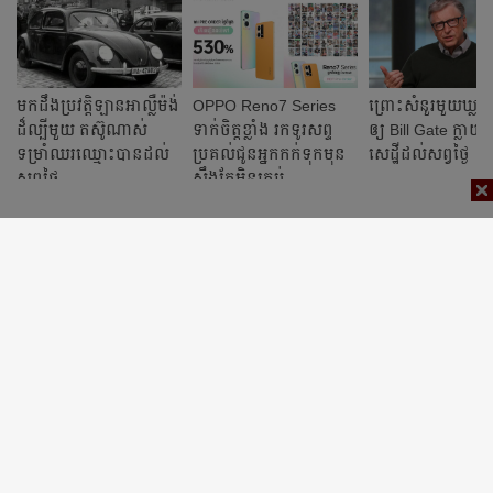
មកដឹងប្រវត្តិឡានអាល្លឺម៉ង់
OPPO Reno7 Series
ព្រោះ​សំនួរ​មួយ​ឃ្លា​ន
ដ៏ល្បីមួយ តស៊ូណាស់
ទាក់ចិត្តខ្លាំង រកទូរសព្ទ
ឲ្យ Bill Gate​ ​ក្លាយ
ទម្រាំឈរឈ្មោះបានដល់
ប្រគល់ជូនអ្នកកក់ទុកមុន
សេដ្ឋី​ដល់​សព្វ​ថ្ងៃ
សព្វថ្ងៃ
សឹងតែមិនគ្រប់