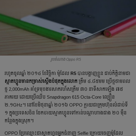
រូបតំណាង Oppo R5
រហូត​ចូល​ឆ្នាំ ២០១៤ ខែ​វិច្ឆិកា ម៉ូដែល
R5
បាន​បង្ហាញ​ខ្លួន ជាប់​កិត្តិនាម​ជា​
ស្មាតហ្វូន​មាន​កម្រាស់​ស្តើង​បំផុត​ក្នុង​លោក
ត្រឹម ៤.៨៥មម ប្រើ​ថ្ម​ថាមពល​
ថ្ម 2,000mAh គាំទ្រ​មុខងារ​សាក​រហ័ស​ត្រឹម ៣០ នាទី​សាក​ឡើង ៧៥
ភាគរយ ដោយ​ប្រើ​ឈីប Snapdragon 615 Octa-Core ល្បឿន
២.១GHz។ នៅ​ខែ​មិថុនា​ឆ្នាំ ២០១៦ OPPO ក្លាយ​ជា​ក្រុមហ៊ុន​លំដាប់​ទី
១ ក្នុង​ប្រទេស​ចិន ចែកចាយ​ស្មាតហ្វូន​ទៅ​កាន់​បណ្តា​ហាង​ជាង ២០ មុឺន​
កន្លែង​ក្នុង​ស្រុក។
OPPO ប្រែ​ឈ្មោះ​ជា​ស្មាតហ្វូន​អ្នក​ជំនាញ Selfie ក្រោយ​ចេញ​ម៉ូដែល