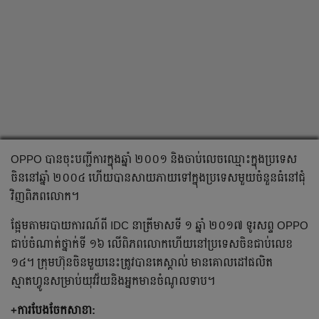
OPPO បាន​ចុះ​បញ្ជី​ការ​ក្នុង​ឆ្នាំ ២០០១ និង​ចាប់លេច​ឈ្មោះ​ក្នុង​ប្រទេស​
ចិន​នៅ​ឆ្នាំ ២០០៤ ហើយ​បាន​សាយភាយ​ទៅ​ក្នុង​ប្រទេស​មួយ​ចំនួន​ធំ​​នៅ​ជុំ
វិញ​ពិភពលោក។
ផ្អែម​តាម​របាយការណ៍​ពី IDC នា​ត្រីមាស​ទី ១ ឆ្នាំ ២០១៧ ទូរសព្ទ OPPO
ជាប់​ចំណាត់​ថ្នាក់​ទី ១៦ លើ​ពិភពលោកហើយ​នៅ​ប្រទេស​ចិន​ជាប់​លេខ
១៤។​ ក្រុមហ៊ុន​ចិន​មួយ​នេះ​ត្រូវ​បាន​គេ​ស្គាល់ មាន​គោលដៅ​ផលិត​
ស្មាតហ្វូន​សម្រាប់​យុវវ័យ​និង​អ្នក​មាន​ចំណូល​ទាប។​
+ការ​បែងចែក​សាខា: