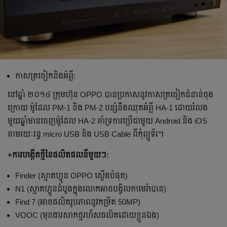
កាស​ត្រចៀក​និង​អំព្លី:
នៅ​ឆ្នាំ ២០១៤ ក្រុមហ៊ុន OPPO បាន​ប្រកាស​នូវ​កាស​ត្រចៀក​ជំនាន់​ចុង​
ក្រោយ ម៉ូដែល PM-1 និង PM-2 បន្សំ​នឹង​ឈុត​អំព្លី HA-1 ដោយ​រំលង​
មួយ​ឆ្នាំ​មាន​ចេញ​ម៉ូដែល HA-2 គាំទ្រ​ការ​ប្រើ​ជាមួយ Android និង iOS
តាម​រយៈ​រន្ធ micro USB និង USB Cable ពី​កុំព្យូទ័រ។
+ការ​បង្កើត​ថ្មី​នៃ​ផលិតផល​នីមួយៗ:
Finder (ស្មាតហ្វូន OPPO ស្តើង​បំផុត)
N1 (ស្មាតហ្វូន​ដំបូង​​ក្នុង​លោក​អាច​បង្វិល​កាមេរ៉ា​បាន)
Find 7 (អាច​ផលិត​រូបភាព​នូវ​កម្រិត 50MP)
VOOC (មុខងារ​សាក​ថ្ម​រហ័ស​ផលិត​ដោយ​ខ្លួន​ឯង)