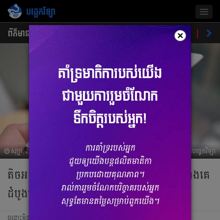
បច្ចេកវិទ្យា
Togg
navig
ព័ត៌មាន
ផលិតផលថ្មី
គន្លឹះ
ហាងឆេងផលិតផល
ចំណ
×
សុក្រ, 24 មេសា 2020 04:10
ប្រវត្តិបច្ចេកវិទ្យា
តិចអត់ដឹង​ OPPO ធ្លាប់​ផលិត​ស្មាតហ្វូន​ស្ដើង​ជាង​គេ​​
ដំបូងបំផុត​​លើ​លោក
ចន្លោះមិនឃើញ