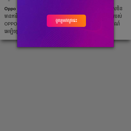
Oppo Electronics Corp.
ជា​ក្រុមហ៊ុន​អេឡិចត្រូនិក​របស់​ប្រទេស​ចិន
មាន​ការិយាល័យ​កណ្ដាល​ក្នុង​ទីក្រុង​ក្វាងទុង។ ផលិតផល​សំខាន់ៗ​របស់
ចូលរួមឥលូវនេះ
OPPO រួម​មាន ស្មាតហ្វូន, ម៉ាស៊ីន​ចាក់​ចម្រៀង Blu-ray និង​ឧបករណ៍​
អេឡិចត្រូនិក​ជា​ច្រើន​ប្រភេទ​ទៀត។