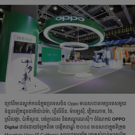
ក្រៅ​ពី​មាន​ស្នាក់ការ​ធំ​ក្នុង​ប្រទេស​ចិន Oppo មាន​សាខា​តាម​ប្រទេស​មួយ​
ចំនួន​ទៀត​ដូចជា​​មីយ៉ាន់ម៉ា, ហ្វីលីពីន, ម៉ាឡេស៊ី, វៀតណាម, ថៃ,
ស្រីលង្កា, ប៉ាគីស្ថាន, បង់ក្លាដេស និង​ឥណ្ឌូណេស៊ី។ ចំណែក​ឯ
OPPO
Digital
ដាច់​ដោយ​ឡែក​ពី​គេ បង្កើត​នា​ឆ្នាំ ២០០៤ មានសាខាក្នុង​ទីក្រុង
Mountain View រដ្ឋ California សហរដ្ឋអាមេរិក ផ្តោត​សំខាន់​ការ​ផលិត​