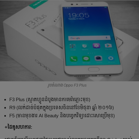
រូបតំណាង Oppo F3 Plus
F3 Plus (ស្មាតហ្វូន​ដំបូង​មាន​កាមេរ៉ា​ភ្លោះ​មុខ)
R9 (លក់​ដាច់​បំផុត​ក្នុង​ប្រទេស​ចិន​នៅ​ខែ​មិថុនា ឆ្នាំ ២០១៦)
F5 (មាន​មុខងារ AI Beauty និង​បច្ចេកវិទ្យា​ដោះ​សោ​ប្រើ​មុខ)
+ដៃ​គូ​សហការ: