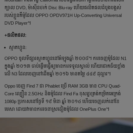
ក្បាល DVD, ម៉ាស៊ីន​ចាក់ Disc Blu-ray ហើយ​ផលិតផល​ដំបូង​បង្អស់​
របស់​ខ្លួន​គឺ​ម៉ូដែល OPPO OPDV971H Up-Converting Universal
DVD Player។
+ផលិតផល:
ស្មាតហ្វូន:
OPPO ចូល​ទីផ្សារ​ស្មាតហ្វូន​នៅ​អំឡុង​ឆ្នាំ ២០០៨។ ការ​ចេញ​ម៉ូដែល N1
ក្នុង​ឆ្នាំ ២០១៣ ចាប់ផ្តើមធ្វើ​ឲ្យ​មានការ​ទទួល​ស្គាល់​ ហើយ​ជោគជ័យ​ខ្លាំង​
លើ N3 ដែល​ចេញ​នៅ​ដើម​ឆ្នាំ ២០១៦ មាន​តម្លៃ ៤៤៩ ដុល្លារ។
Oppo ចេញ Find 7 ជា​ Phablet ​ប្រើ RAM 3GB មាន CPU Quad-
Core ល្បឿន 2.5GHz និង​ម៉ូដែល Find Fa ខុស​គ្នា​ត្រង់​កម្រិត​អេក្រង់
1080p ប្រកាស​នៅ​ថ្ងៃ​ទី ១៩ មិនា ឆ្នាំ ២០១៤ ហើយ​ចេញ​លក់​នៅ​ខែ​
មេសា ដោយ​វា​មាន​ការ​រចនា​ស្រដៀង​ម៉ូដែល OnePlus One។​