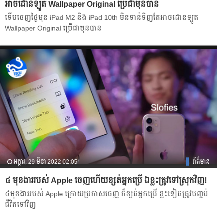
អាចដោនឡូត Wallpaper Original ប្រើជាមុនបាន
ទើបចេញថ្ងៃមុន iPad M2 និង iPad 10th មិនទាន់ទិញតែអាចដោនឡូត
Wallpaper Original ប្រើជាមុនបាន
អង្គារ, 29 មីនា 2022 02:05
ព័ត៌មាន
៤ មុខងាររបស់ Apple ចេញហើយខ្សត់អ្នកប្រើ ឯខ្លះត្រូវទៅស្រុកវិញ!
៤មុខងាររបស់ Apple ក្រោយប្រកាសចេញ ក៏ខ្សត់អ្នកប្រើ ខ្លះទៀតត្រូវបញ្ចប់
ជីវិតទៅវិញ