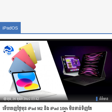
iPadOS
ពុធ, 26 តុលា 2022 03:42
ព័ត៌មាន
ទើបចេញថ្ងៃមុន iPad M2 និង iPad 10th មិនទាន់ទិញតែ