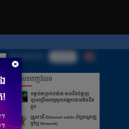
×
អត្ថបទពេញនិយម
ទម្លាប់​អាក្រក់​​៨​យ៉ាង អាច​នឹង​បំផ្លាញ​​
ឡាន​ប្រើ​លេខ​អូតូ​របស់​អ្នក​ដោយ​មិន​ដឹង​
ខ្លួន
ត្រួស​ៗ​​ពី​ ​Ethernet cable​ ​(ខ្សែ​បណ្ដាញ​
​ឬ​ខ្សែ​ ​Network)