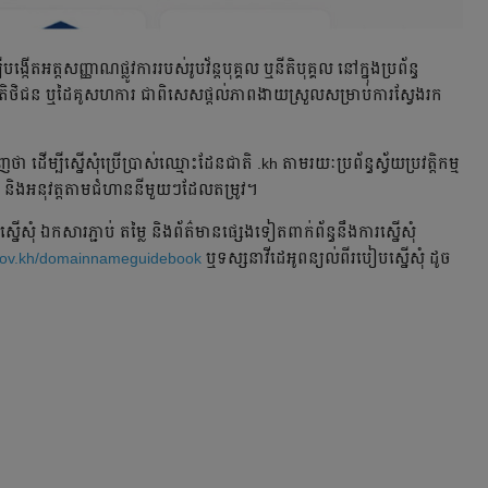
ើត​អត្តសញ្ញាណ​ផ្លូវការ​របស់​រូបវ័ន្ត​បុគ្គល ឬនីតិបុគ្គល នៅក្នុងប្រព័ន្ធ
ថិជន ឬដៃគូសហការ ជាពិសេស​ផ្តល់​ភាព​ងាយស្រួល​សម្រាប់​ការ​ស្វែងរក​
ម្បីស្នើសុំ​ប្រើប្រាស់​ឈ្មោះ​ដែនជាតិ .kh តាមរយៈប្រព័ន្ធស្វ័យប្រវត្តិកម្ម
និងអនុវត្តតាមជំហាននីមួយៗដែលតម្រូវ។
សុំ ឯកសារភ្ជាប់ តម្លៃ និងព័ត៌មានផ្សេងទៀតពាក់ព័ន្ធនឹងការស្នើសុំ
.gov.kh/domainnameguidebook
ឬទស្សនាវីដេអូពន្យល់ពីរបៀបស្នើសុំ ដូច