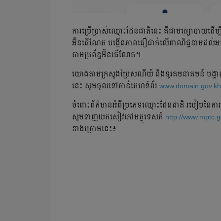
ការប្រើប្រាស់​ឈ្មោះដែនជាតិនេះ គឺ​ជាមធ្យោបាយ​ដើម្បីបង្ក
អ៊ីនធើណែត បង្កើនភាព​ជឿជាក់​លើពាណិជ្ជនាម​ដល់អតិ
តាមប្រព័ន្ធអ៊ីនធើណែត។
យោងតាម​ក្រសួង​ប្រៃសណីយ៍ និង​ទូរគមនាគមន៍ បង្ហាញថា ដើ
នេះ សូមចូលទៅកាន់គេហទំព័រ
www.domain.gov.kh
ចំពោះព័ត៌មាន​អំពីប្រភេទឈ្មោះដែនជាតិ របៀបនៃការស្នើ
សូមទាញយកសៀវភៅមគ្គុទេសក៍
http://www.mptc
ខាងក្រោមនេះ៖