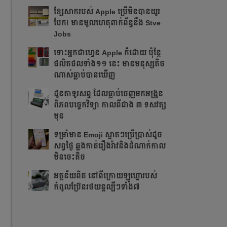
ខ្សែសាករបស់ Apple ប្រើមិនបានយូរ
បែក! មានមូលហេតុពាក់ព័ន្ធនឹង Stve
Jobs
ទោះអ្នកជាហ្វេន Apple ក៏ដោយ ប៉ុន្ដែ
ផលិតផលទាំង១១ នេះ មានមនុស្សតិច
ណាស់ធ្លាប់បានឃើញ
ដូនតាទូរសព្ទ ដែលធ្លាប់ចេញមកអង្រួន
ពិភពបច្ចេកវិទ្យា កាលពីជាង ៣ ទសវត្ស
មុន
ទម្រាំមាន Emoji ស្អាតៗប្រើប្រាស់ដូច
សព្វថ្ងៃ ឆ្លងកាត់រឿងរ៉ាវនិងដំណាក់កាល
មិនចេះតិច
អត្ថន័យពិត នៅពីក្រោយឡូហ្គោរបស់
កំពូលប្រ៊ែនរថយន្តល្បីៗទាំង៧