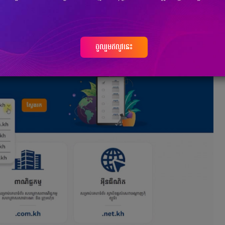
t.kh, .org.kh ឬ .edu.kh។
ចូលរួមឥលូវនេះ