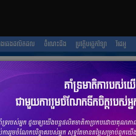
ាងឆេងផលិតផល
ចំណេះដឹង
ប្រវត្តិបច្ចេកវិទ្យា
វីដេអូ
ain ជាតិ .kh តាម​ប្រព័ន្ធអនឡាញ​ សម្រាប់​
្សា
ចំនួនមតិ
0
|
ចំនួនចែករំលែក 0
​ក្រសួង​ប្រៃសណីយ៍ និងទូរគមនាគមន៍ ​ហើយ​ដាក់ឱ្យប្រើប្រាស់​ ប្រព័ន្ធ​
រាប់​អ្នក​ស្នើសុំ ដែល​ជារូបវន្ត​បុគ្គល សហគ្រាស​ពាណិជ្ជកម្ម ក្រុមហ៊ុន អង្គការ