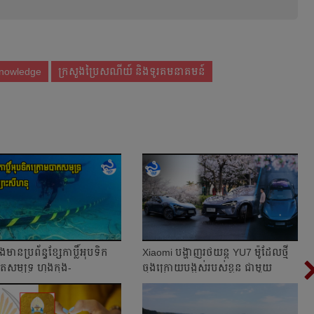
nowledge
ក្រសួងប្រៃសណីយ៍ និងទូរគមនាគមន៍
ឹងមានប្រព័ន្ធខ្សែកាប្លិ៍អុបទិក
Xiaomi បង្ហាញរថយន្ត YU7 ម៉ូដែលថ្មី
តសមុទ្រ ហុងកុង-
ចុងក្រោយបង្អស់របស់ខ្លួន ជាមួយ
ុ...
កម្លាំង...