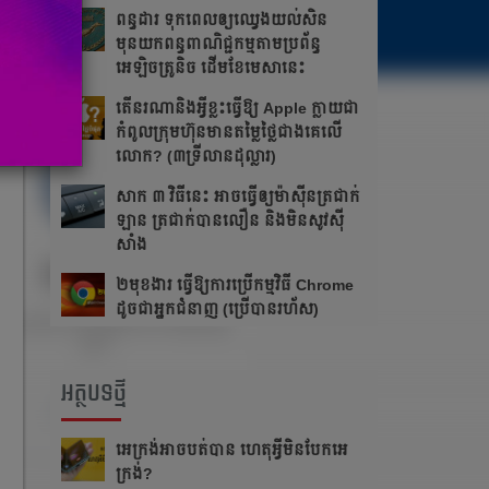
ពន្ធដារ ទុកពេលឲ្យឈ្វេងយល់សិន
មុនយកពន្ធពាណិជ្ជកម្មតាមប្រព័ន្ធ
អេឡិចត្រូនិច ដើមខែមេសានេះ
តើនរណានិងអ្វីខ្លះធ្វើឱ្យ Apple ក្លាយជា
កំពូលក្រុមហ៊ុនមានតម្លៃថ្លៃជាងគេលើ
លោក? (៣ទ្រីលានដុល្លារ)
សាក ៣ វិធីនេះ ​​អាច​ធ្វើ​ឲ្យ​ម៉ាស៊ីន​ត្រជាក់​
ឡាន ត្រជាក់​បាន​លឿន​ និង​មិន​សូវ​ស៊ី​
សាំង​
២មុខងារ ធ្វើឱ្យការប្រើកម្មវិធី Chrome
ដូចជាអ្នកជំនាញ (ប្រើបានរហ័ស)
អត្ថបទថ្មី
អេក្រង់អាចបត់បាន ហេតុអ្វីមិនបែកអេ
ក្រង់?