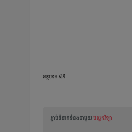
អត្ថបទ៖
សំភី
ភ្ជាប់ទំនាក់ទំនងជាមួយ
បច្ចេកវិទ្យា