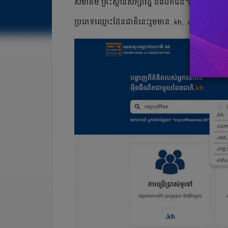
សមាគម គ្រឹះស្ថាន​សិក្សារដ្ឋ​ និង​ឯកជន។
ប្រភេទ​ឈ្មោះដែន​ជាតិនេះរួមមាន .kh, .com.kh, .ne