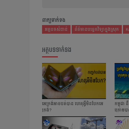
ពាក្យទាក់ទង
អត្ថបទសំខាន់
ព័ត៌មានបច្ចេកវិទ្យាក្នុងស្រុក
K
អត្ថបទទាក់ទង
អេក្រង់អាចបត់បាន ហេតុអ្វីមិនបែកអេ
កម្ពុជា ន
ក្រង់?
ក្រោមបា
ព្រះសីហន