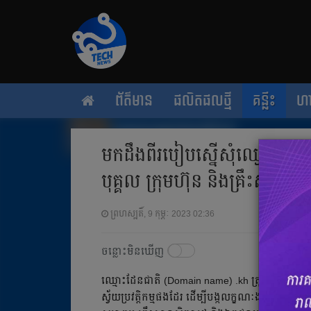
ព័ត៌មាន
ផលិតផលថ្មី
គន្លឹះ
ហ
មកដឹង​ពីរបៀប​ស្នើសុំ​ឈ្មោះ Dom
បុគ្គល ក្រុមហ៊ុន និងគ្រឹះស្ថានសិក
ព្រហស្បតិ៍, 9 កុម្ភៈ 2023 02:36
ចន្លោះមិនឃើញ
ឈ្មោះដែនជាតិ (Domain name) .kh ត្រូវបាន​រៀបចំដោយ
ស្វ័យប្រវត្តិកម្ម​ផងដែរ ដើម្បី​បង្កលក្ខណៈ​ងាយស្រួល​សម្