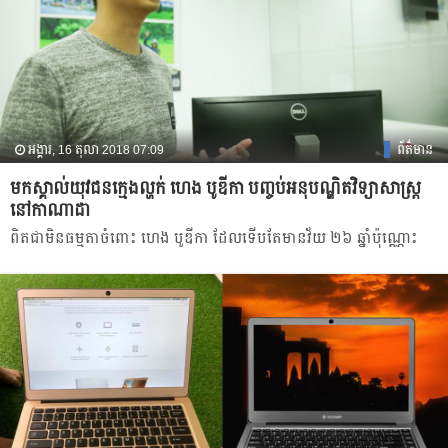
អង្គារ, 16 តុលា 2018 07:09
ព័ត៌មាន
មក​ស្គាល់​យុវជនក្មេង​ល្ហក់ ហេង បូឌីកា បញ្ចប់​អនុបណ្ឌិត​វិទ្យាសាស្ត្រ​
នៅ​កាណាដា
ពិត​ជា​មិន​ធម្មតា​ចំពោះ ហេង បូឌីកា ដែល​ទើប​តែ​មាន​វ័យ ២៦ ឆ្នាំ​ប៉ុណ្ណោះ