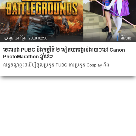
ពុធ, 14 វិច្ឆិកា 2018 02:50
ព័ត៌មាន
ចេះ​លេង​ PUBG និង​កម្មវិធី ២ ទៀត​យក​រង្វាន់​ងាយៗនៅ ​Canon
PhotoMarathon ឆ្នាំនេះ!
លក្ខខណ្ឌ​ខ្លះៗដើម្បី​ចូល​ប្រកួត PUBG ការ​ប្រកួត Cosplay និង