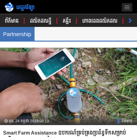
បច្ចេកវិទ្យា
Togg
navig
ព័ត៌មាន
ផលិតផលថ្មី
គន្លឹះ
ហាងឆេងផលិតផល
ចំណ
Partnership
ពុធ, 24 កក្កដា 2019 08:13
ព័ត៌មាន
Smart Farm Assistance ឧបករណ៍​គ្រប់គ្រង​ប្រព័ន្ធ​ទឹក​សម្រាប់​