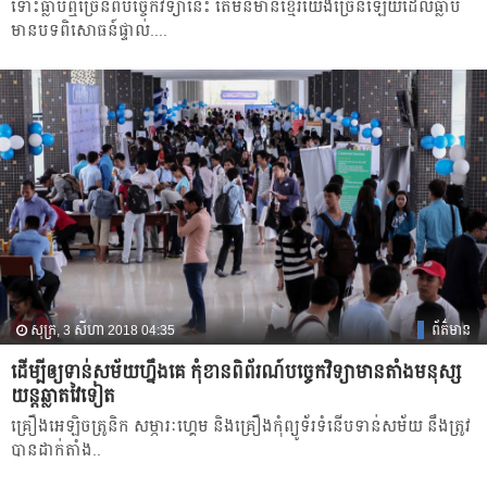
ទោះ​ធ្លាប់​ឮច្រើនពីបច្ចេកវិទ្យា​នេះ​ តែ​មិន​មាន​ខ្មែរ​យើង​ច្រើនឡើយ​ដែល​ធ្លាប់
មាន​បទពិសោធន៍​ផ្ទាល់....​
សុក្រ, 3 សីហា 2018 04:35
ព័ត៌មាន
ដើម្បីឲ្យ​ទាន់​សម័យ​ហ្នឹង​គេ​ កុំ​ខាន​ពិព័រណ៍​បច្ចេកវិទ្យា​​មាន​តាំង​​មនុស្ស​
យន្ត​ឆ្លាត​វៃ​ទៀត​
គ្រឿ​ង​អេឡិចត្រូនិក សម្ភារៈ​ហ្គេម និង​គ្រឿង​កុំព្យូទ័រ​ទំនើប​ទាន់​សម័យ នឹង​ត្រូវ​
បានដាក់តាំង​..