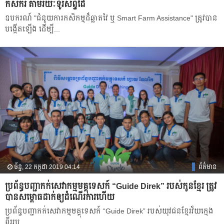
កសិករ តាមរយៈ​ទូរសព្ទ​ដៃ
ឧបករណ៍​ "ជំនួយការកសិកម្មដ៏ឆ្លាតវៃ ឬ Smart Farm Assistance" ត្រូវ​បាន​
បង្កើត​ឡើង ដើម្បី​...
ច័ន្ទ, 22 កក្កដា 2019 04:14
ព័ត៌មាន
ប្រព័ន្ធបញ្ជាកក់សេវាកម្មមគ្គុទេសក៍ “Guide Direk” របស់​កូនខ្មែរ ត្រូវ​
បាន​សម្ពោធ​ដាក់​ឲ្យ​ដំណើរការហើយ
ប្រព័ន្ធបញ្ជាកក់សេវាកម្មមគ្គុទេសក៍ “Guide Direk” របស់យុវជនខ្មែរវ័យក្មេង
ពីររូប...