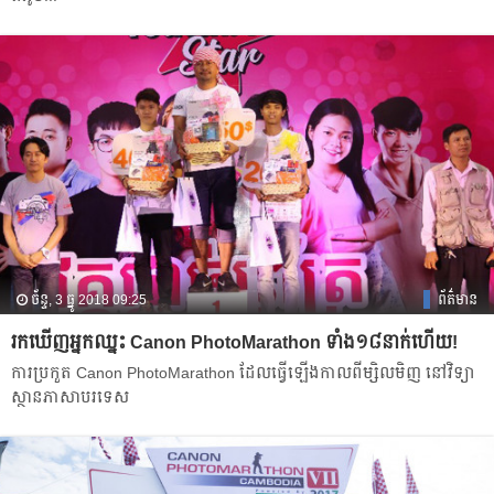
ច័ន្ទ, 3 ធ្នូ 2018 09:25
ព័ត៌មាន
រក​ឃើញ​អ្នក​ឈ្នះ Canon PhotoMarathon ទាំង​១៨​នាក់​​ហើយ!
ការ​ប្រកួត​ Canon PhotoMarathon ដែល​ធ្វើ​ឡើង​​កាល​ពីម្សិលមិញ នៅ​វិទ្យា
ស្ថានភាសាបរទេស