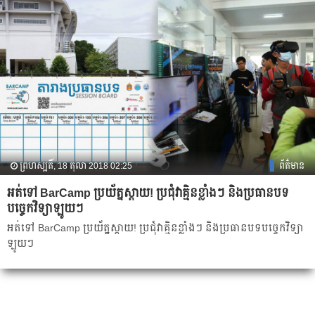
ព្រហស្បតិ៍, 18 តុលា 2018 02:25
ព័ត៌មាន
អត់​ទៅ BarCamp ប្រយ័ត្ន​ស្តាយ! ប្រជុំ​វាគ្មិន​ខ្លាំងៗ និង​ប្រធាន​បទ​
បច្ចេកវិទ្យា​ឡូយៗ
អត់​ទៅ BarCamp ប្រយ័ត្ន​ស្តាយ! ប្រជុំ​វាគ្មិន​ខ្លាំងៗ និង​ប្រធាន​បទ​បច្ចេកវិទ្យា​
ឡូយៗ