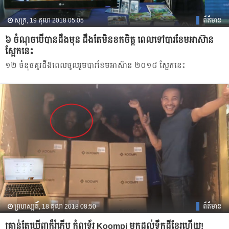
សុក្រ, 19 តុលា 2018 05:05
ព័ត៌មាន
៦ ចំណុចបើ​បាន​ដឹង​មុន ដឹង​តែ​មិនខកចិត្ត ពេល​​​ទៅ​បារខែមអាស៊ាន
ស្អែក​នេះ​
១២ ចំនុចគួរដឹងពេលចូលរួមបារខែមអាស៊ាន ២០១៨ ស្អែក​នេះ​
ព្រហស្បតិ៍, 18 តុលា 2018 08:50
ព័ត៌មាន
គ្រាន់​តែ​ឃើញ​ក៏​រំភើប កុំព្យូទ័រ Koompi មក​ដល់​ទឹក​ដី​ខ្មែរ​ហើយ!