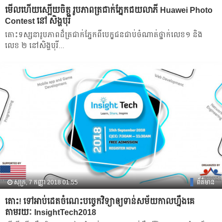
មើល​ហើយ​ស្បើយ​ចិត្ត រូបភាព​ត្រជាក់​ភ្នែក​ជយលាភី Huawei Photo
Contest នៅ សិង្ហបុរី
តោះ​ទស្សនា​រូបភាព​ដ៏​ត្រជាក់​ភ្នែក​ពី​បេក្ខជន​ជាប់​ចំណាត់​ថ្នាក់​លេខ​១ និង
លេខ​ ២ នៅ​សិង្ហបុរី​...
សុក្រ, 7 កញ្ញា 2018 01:55
ព័ត៌មាន
តោះ! ទៅអាប់ដេតចំណេះបច្ចេកវិទ្យាឲ្យទាន់សម័យកាលហ្នឹងគេ
តាមរយៈ InsightTech2018