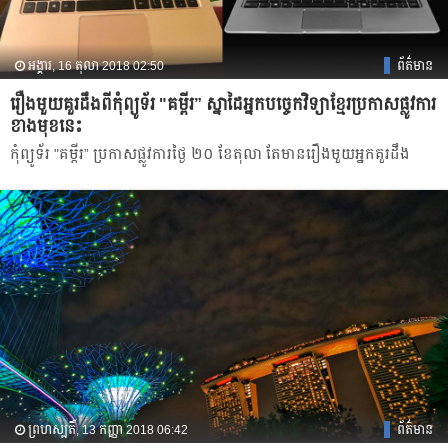
អង្គារ, 16 តុលា 2018 02:50
ព័ត៌មាន
រឿង​មួយ​គួរ​ដឹងពីកុំព្យូទ័រ "គម្ពីរ” ស្នាដៃ​អ្នក​បច្ចេកវិទ្យា​ខ្មែរ​ប្រកាស​ផ្លូវ​ការ​
ខាងមុខនេះ
កុំព្យូទ័រ "គម្ពីរ” ប្រកាស​ផ្លូវ​ការ​ថ្ងៃ ២០ ​ខែ​តុលា តែ​មាន​រឿង​មួយ​អ្នក​គួរ​ដឹង
ព្រហស្បតិ៍, 13 កញ្ញា 2018 06:42
ព័ត៌មាន