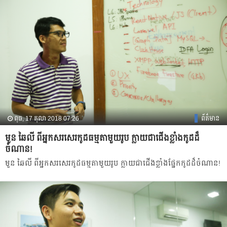
ពុធ, 17 តុលា 2018 07:26
ព័ត៌មាន
មួន ឆៃលី ពី​អ្នក​សរសេរកូដ​ធម្មតា​មួយ​រូប ក្លាយ​ជា​ជើង​ខ្លាំង​កូដ​ដ៏​
ចំណាន!
មួន ឆៃលី ពី​អ្នក​សរសេរកូដ​ធម្មតា​មួយ​រូប ក្លាយ​ជា​ជើង​ខ្លាំង​ផ្នែក​កូដ​ដ៏​ចំណាន!