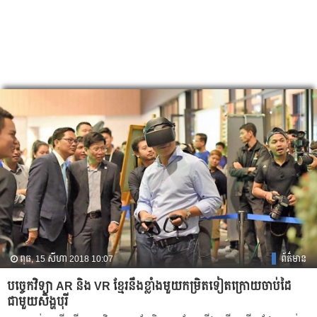
ពុធ, 15 សីហា 2018 10:07
ព័ត៌មាន
បច្ចេកវិទ្យា​ AR និង VR ខ្មែរ​នឹង​​ខ្លាំង​មួយ​កម្រិត​ទៀត​​ក្រោយ​ចាប់ដៃ​
ជាមួយ​សិង្ហ​បុរី