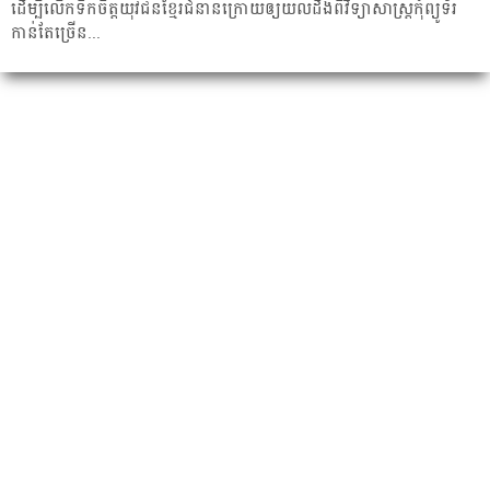
ដើម្បី​លើក​ទឹក​ចិត្ត​យុវជនខ្មែរ​ជំនាន់​ក្រោយ​​ឲ្យ​យល់​ដឹង​​ពី​វិទ្យាសាស្រ្ត​កុំព្យូទ័រ​
កាន់​តែ​ច្រើន​...