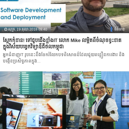
សុក្រ, 19 តុលា 2018 09:40
ព័ត៌មាន
ស្អែកកុំខាន! ទៅជួបជើងខ្លាំងIT លោក Mike លម្អិតពីចំណុចខ្វះខាត
ក្នុងវិស័យបច្ចេកវិទ្យាឌីជីថលកម្ពុជា
អ្នក​ជំនាញ​IT រូបនេះ​នឹងចែករំលែក​បទពិ​សោធន៍​ដែល​ជួយ​​ពន្លឿន​ការងារ​ និង​
បង្កើនប្រសិទ្ធភាពក្នុង​...