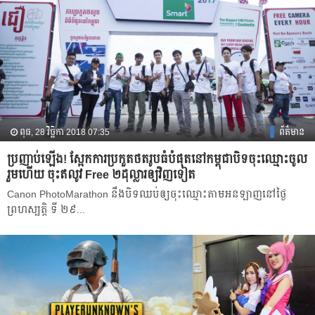
ពុធ, 28 វិច្ឆិកា 2018 07:35
ព័ត៌មាន
ប្រញាប់​ឡើង! ស្អែក​ការ​ប្រកួត​ថត​រូប​ធំ​បំផុត​នៅ​កម្ពុជា​បិទ​ចុះ​ឈ្មោះ​ចូល​
រួម​ហើយ ចុះ​ឥលូវ Free ២ដុល្លារឲ្យវិញទៀត
Canon PhotoMarathon នឹង​បិទ​ឈប់​ឲ្យ​ចុះ​ឈ្មោះ​តាមអនឡាញនៅថ្ងៃ
ព្រហស្បត្តិ ទី ២៩...