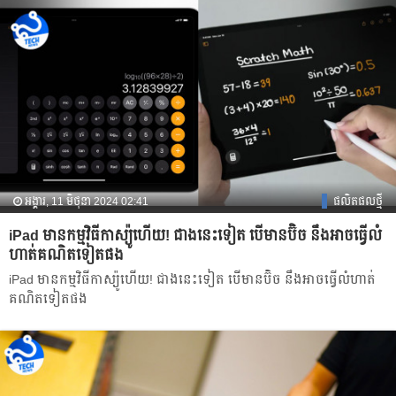
អង្គារ, 11 មិថុនា 2024 02:41
ផលិតផលថ្មី
​iPad មាន​កម្មវិធីកាស្យូ៉ហើយ! ជាងនេះទៀត បើ​មានប៊ិច នឹងអាច​ធ្វើលំ
ហាត់គណិតទៀតផង
​iPad មាន​កម្មវិធីកាស្យូ៉ហើយ! ជាងនេះទៀត បើ​មានប៊ិច នឹងអាច​ធ្វើលំហាត់
គណិតទៀតផង