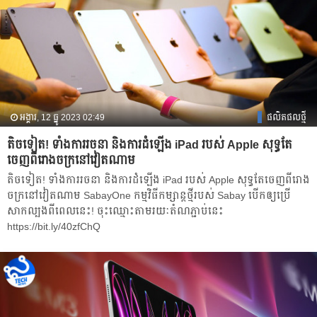
អង្គារ, 12 ធ្នូ 2023 02:49
ផលិតផលថ្មី
តិចទៀត! ទាំងការរចនា និងការដំឡើង iPad របស់ Apple សុទ្ធតែ
ចេញពី​រោងចក្រនៅវៀតណាម
តិចទៀត! ទាំងការរចនា និងការដំឡើង iPad របស់ Apple សុទ្ធតែចេញពី​រោង
ចក្រនៅវៀតណាម SabayOne កម្មវិធីកម្សាន្តថ្មីរបស់ Sabay បើកឲ្យប្រើ
សាកល្បងពីពេលនេះ! ចុះឈ្មោះតាមរយៈតំណភ្ជាប់នេះ
https://bit.ly/40zfChQ