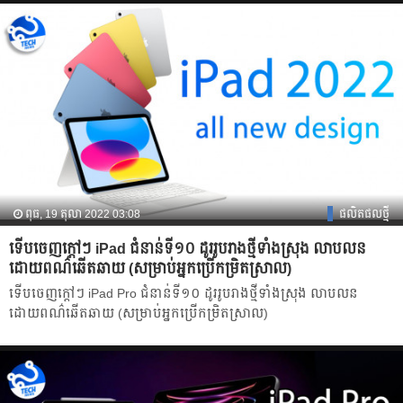
ពុធ, 19 តុលា 2022 03:08
ផលិតផលថ្មី
ទើបចេញក្ដៅៗ iPad ជំនាន់ទី១០ ដូររូបរាងថ្មីទាំងស្រុង លាបលន
ដោយពណ៌ឆើតឆាយ (សម្រាប់អ្នកប្រើកម្រិតស្រាល)
ទើបចេញក្ដៅៗ iPad Pro ជំនាន់ទី១០ ដូររូបរាងថ្មីទាំងស្រុង លាបលន
ដោយពណ៌ឆើតឆាយ (សម្រាប់អ្នកប្រើកម្រិតស្រាល)