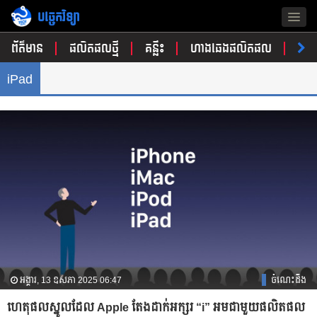
បច្ចេកវិទ្យា
Togg
navig
ព័ត៌មាន
ផលិតផលថ្មី
គន្លឹះ
ហាងឆេងផលិតផល
ចំណ
iPad
អង្គារ, 13 ឧសភា 2025 06:47
ចំណេះដឹង
ហេតុផលស្នូលដែល Apple តែងដាក់អក្សរ “i” អមជាមួយផលិតផល