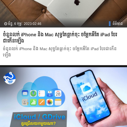
ច័ន្ទ, 6 កុម្ភៈ 2023 02:46
ព័ត៌មាន
ចំនួនលក់ iPhone និង Mac សុទ្ធតែធ្លាក់ចុះ ចម្លែក​អី​តែ iPad បែរ​
ជាកើនឡើង
ចំនួនលក់ iPhone និង Mac សុទ្ធតែធ្លាក់ចុះ ចម្លែក​អី​តែ iPad បែរ​ជាកើន
ឡើង