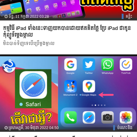
ច័ន្ទ, 11 កក្កដា 2022 03:28
គន្លឹះ
កម្មវិធី iPad ទាំងនេះទាញយកបានដោយឥតគិតថ្លៃ ប្រែ iPad ជាកូន
កុំព្យូទ័រម្តងម្កាល
មិនបាច់ទិញទេបើប្រើម្តងម្កាល
ព្រហស្បតិ៍, 30 មិថុនា 2022 04:50
ចំណេះដឹង