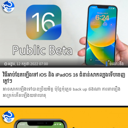
អង្គារ, 12 កក្កដា 2022 07:00
ចំណេះដឹង
វិធីអាប់ឌែតឡើងទៅ iOS និង iPadOS 16 ជំនាន់សាកល្បងទើបចេញ
ក្ដៅៗ
អាចសាកឡើងទៅបានប្រិយមិត្ត ប៉ុន្ដែកុំភ្លេច back up ផងណា ការពាររឿង
អាក្រក់កើតឡើងយថាហេតុ