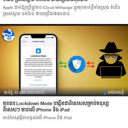
Apple ដាក់ឱ្យប្រើផ្លូវការ iCloud Webpage ប្ដូរមុខមាត់ថ្មីទាំងស្រុង ទំនើប
ស្រស់ស្អាត បត់បែន ងាយប្រើជាងមុនដាច់
ច័ន្ទ, 31 តុលា 2022 03:51
ផលិតផលថ្មី
មុខងារ Lockdown Mode បង្កើតជាពិសេសសម្រាប់មនុស្ស
ពិសេសៗ មានលើ iPhone និង iPad
កាន់តែសុវត្ថិភាពខ្ពស់លើ iPhone និង iPad