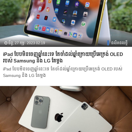
ច័ន្ទ, 27 កុម្ភៈ 2023 02:19
ផលិតផលថ្មី
iPad បែបមិនចេញឆ្នាំនេះ​ទេ តែ​ចាំដល់ឆ្នាំក្រោយប្រើ​អេក្រង់ OLED
របស់ Samsung និង LG តែម្តង
iPad បែបមិនចេញឆ្នាំនេះ​ទេ តែ​ចាំដល់ឆ្នាំក្រោយប្រើ​អេក្រង់ OLED របស់
Samsung និង LG តែម្តង