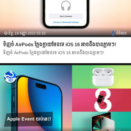
ច័ន្ទ, 19 កញ្ញា 2022 02:33
ព័ត៌មាន
ទិញចំ AirPods ក្លែងក្លាយមែនទេ iOS 16 អាចដឹងបានភ្លាមៗ!
ទិញចំ AirPods ក្លែងក្លាយមែនទេ iOS 16 អាចដឹងបានភ្លាមៗ!