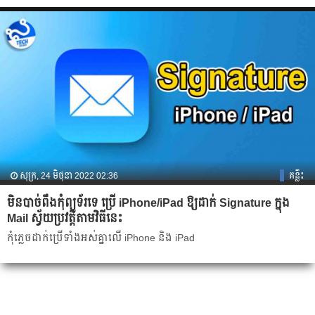
សុក្រ, 24 មិថុនា 2022 02:36
គន្លឹះ
មិនបាច់ពឹងកុំព្យូទ័រទេ ប្រើ iPhone/iPad ឱ្យដាក់ Signature ក្នុង
Mail ស្វ័យប្រវត្តិតាមវិធីនេះ
កុំភ្លេចដាក់ប្រើទាំងអស់គ្នាលើ iPhone និង iPad