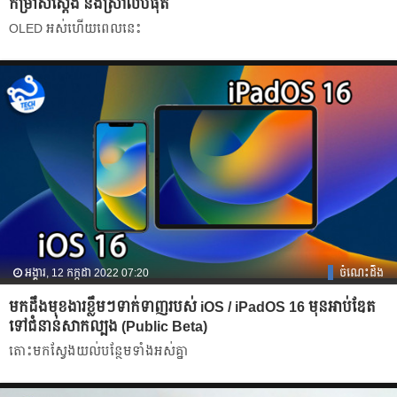
កម្រាស់ស្តើង និងស្រាលបំផុត
OLED អស់ហើយពេលនេះ
អង្គារ, 12 កក្កដា 2022 07:20
ចំណេះដឹង
មកដឹងមុខងារខ្លឹមៗទាក់ទាញរបស់ iOS / iPadOS 16 មុនអាប់ឌែត
ទៅជំនាន់សាកល្បង (Public Beta)
តោះមកស្វែងយល់បន្ថែមទាំងអស់គ្នា