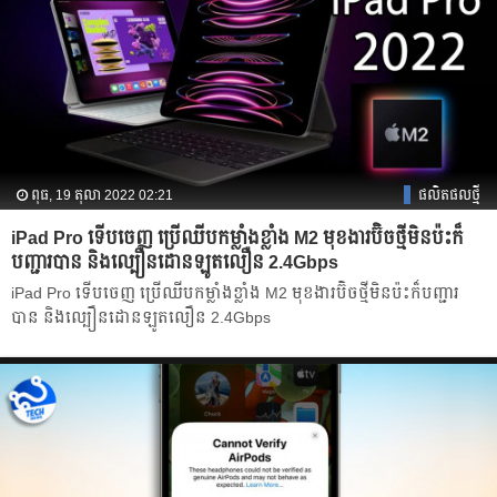
ពុធ, 19 តុលា 2022 02:21
ផលិតផលថ្មី
iPad Pro ទើបចេញ ប្រើឈីបកម្លាំងខ្លាំង M2 មុខងារប៊ិចថ្មីមិនប៉ះក៏
បញ្ជារបាន និងល្បឿនដោនឡូតលឿន 2.4Gbps
iPad Pro ទើបចេញ ប្រើឈីបកម្លាំងខ្លាំង M2 មុខងារប៊ិចថ្មីមិនប៉ះក៏បញ្ជារ
បាន និងល្បឿនដោនឡូតលឿន 2.4Gbps