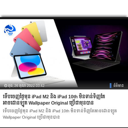
ពុធ, 26 តុលា 2022 03:42
ព័ត៌មាន
ទើបចេញថ្ងៃមុន iPad M2 និង iPad 10th មិនទាន់ទិញតែ
អាចដោនឡូត Wallpaper Original ប្រើជាមុនបាន
ទើបចេញថ្ងៃមុន iPad M2 និង iPad 10th មិនទាន់ទិញតែអាចដោនឡូត
Wallpaper Original ប្រើជាមុនបាន