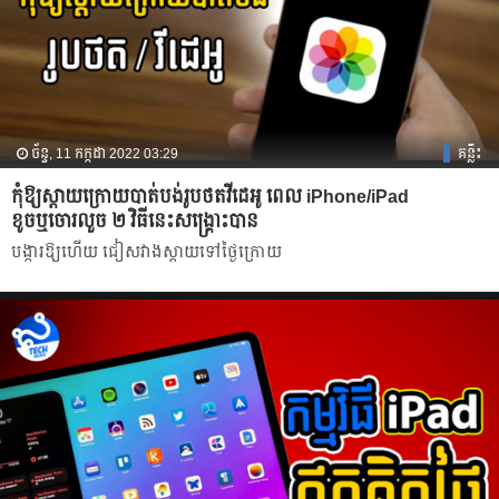
ច័ន្ទ, 11 កក្កដា 2022 03:29
គន្លឹះ
កុំឱ្យស្ដាយក្រោយបាត់បង់រូបថតវីដេអូ ពេល iPhone/iPad
ខូចឬចោរលួច ២ វិធីនេះសង្គ្រោះបាន
បង្ការឱ្យហើយ ជៀសវាងស្ដាយទៅថ្ងៃក្រោយ