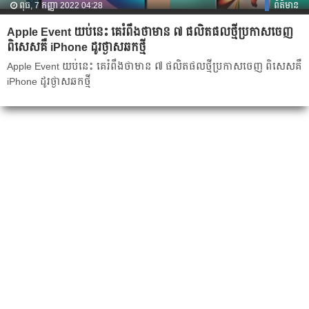
ពុធ, 7 កញ្ញា 2022 04:28
ព័ត៌មាន
Apple Event យប់នេះ គេរំពឹងថាមាន ៧ ផលិតផលថ្មីប្រកាសចេញ
ពិសេសគឺ iPhone ដូរថ្ងាសឆកថ្មី
Apple Event យប់នេះ គេរំពឹងថាមាន ៧ ផលិតផលថ្មីប្រកាសចេញ ពិសេសគឺ
iPhone ដូរថ្ងាសឆកថ្មី