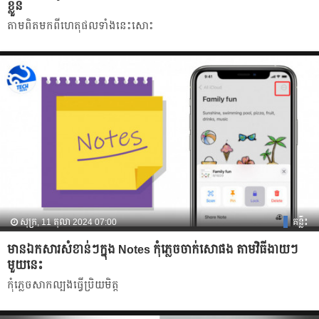
ខ្លួន
តាមពិតមកពីហេតុផលទាំងនេះសោះ
សុក្រ, 11 តុលា 2024 07:00
គន្លឹះ
មានឯកសារសំខាន់ៗក្នុង Notes កុំភ្លេចចាក់សោផង តាមវិធីងាយៗ
មួយនេះ
កុំភ្លេចសាកល្បងធ្វើប្រិយមិត្ត