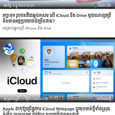
ច័ន្ទ, 5 ធ្នូ 2022 02:20
ចំណេះដឹង
រក្សាទុក រូបថត/វីដេអូ/ឯកសារ លើ iCloud និង Drive មួយណាល្អប្រើ
និងមានអត្ថប្រយោជន៍ច្រើនជាង?
សម្រាប់អ្នកប្រើ iPhone និង iPad
ព្រហស្បតិ៍, 17 វិច្ឆិកា 2022 03:32
ផលិតផលថ្មី
Apple ដាក់ឱ្យប្រើផ្លូវការ iCloud Webpage ប្ដូរមុខមាត់ថ្មីទាំងស្រុង
ទំនើប ស្រស់ស្អាត បត់បែន ងាយប្រើជាងមុនដាច់