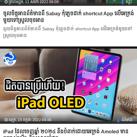
ព្រហស្បតិ៍, 11 សីហា 2022 06:09
គន្លឹះ
ចូលចិត្តអានព័ត៌មានពី Sabay កុំភ្លេចដាក់ shortcut App លើអេក្រង់
មួយទៅស្រួលចុចអាន
ចូលចិត្តអានព័ត៌មានពី Sabay កុំភ្លេចដាក់ shortcut App លើអេក្រង់មួយទៅ
ស្រួលចុចអាន
សុក្រ, 15 កក្កដា 2022 04:48
ព័ត៌មាន
iPad ដែលចេញឆ្នាំ ២០២៤ នឹងបំពាក់ដោយអេក្រង់ Amoled មាន