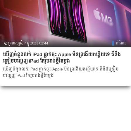
ព្រហស្បតិ៍, 7 ធ្នូ 2023 02:44
ព័ត៌មាន
ឃើញ​ចំនួនលក់ iPad ធ្លាក់ចុះ Apple មិន​ព្រងើយកន្តើយទេ គឺ​នឹង
ត្រៀម​បញ្ចេញ iPad កែរូបរាងថ្មី​តែម្តង
ឃើញ​ចំនួនលក់ iPad ធ្លាក់ចុះ Apple មិន​ព្រងើយកន្តើយទេ គឺ​នឹងត្រៀម​
បញ្ចេញ iPad កែរូបរាងថ្មី​តែម្តង