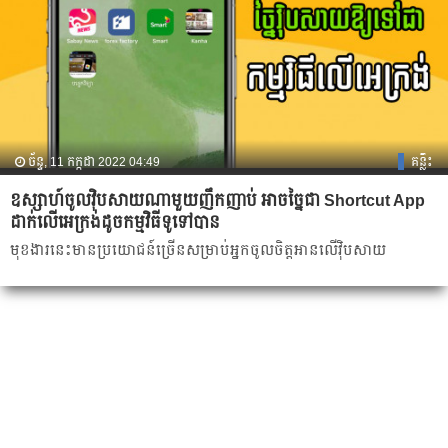
ច័ន្ទ, 11 កក្កដា 2022 04:49
គន្លឹះ
ឧស្សាហ៍ចូលវ៉ិបសាយណាមួយញឹកញាប់ អាចច្នៃជា Shortcut App
ដាក់លើអេក្រង់ដូចកម្មវិធីទូទៅបាន
មុខងារនេះមានប្រយោជន៍ច្រើនសម្រាប់អ្នកចូលចិត្តអានលើវ៉ិបសាយ