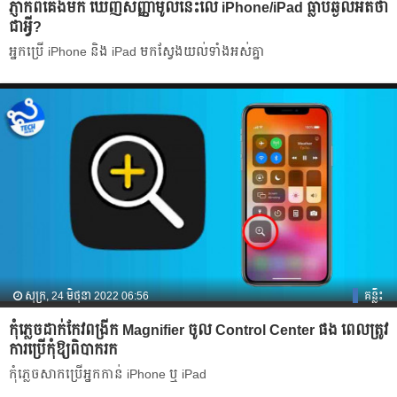
ភ្ញាក់ពីគេងមក ឃើញសញ្ញាមូលនេះលើ iPhone/iPad ធ្លាប់ឆ្ងល់អត់ថា
ជាអ្វី?
អ្នកប្រើ iPhone និង iPad មកស្វែងយល់ទាំងអស់គ្នា
សុក្រ, 24 មិថុនា 2022 06:56
គន្លឹះ
កុំភ្លេចដាក់កែវពង្រីក Magnifier ចូល Control Center ផង ពេលត្រូវ
ការប្រើកុំឱ្យពិបាករក
កុំភ្លេចសាកប្រើអ្នកកាន់ iPhone ឬ iPad