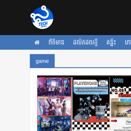
ព័ត៌មាន
ផលិតផលថ្មី
គន្លឹះ
ហ
game