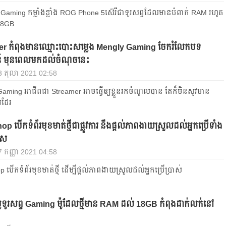
ន Gaming កម្លាំង​ខ្លាំង ROG Phone 5ស៊េរី​ជា​ទូរសព្ទ​ដែល​មាន​បំពាក់ RAM រហូត​
18GB
r កំពុង​មាន​ឈ្មោះ​បោះ​សម្លេង​ Mengly Gaming ចែក​រំលែក​បទ
​ មុនពេល​មក​ដល់​ចំណុច​នេះ
3 តុលា 2021 02:58
aming អាជីពជា Streamer អាចធ្វើឲ្យខ្លួនរកចំណូលបាន តែក៏មិនសូវមាន
រដែរ
 បើកទំព័រមុខមាត់ថ្មីជាផ្លូវការ នឹងផ្តល់ភាពងាយស្រួលដល់អ្នកប្រើទាំង
េស
 27 កញ្ញា 2021 04:58
បើកទំព័រមុខមាត់ថ្មី ដើម្បីផ្តល់ភាពងាយស្រួលដល់អ្នកប្រើប្រាស់
ៃទូរសព្ទ Gaming ម៉ូដែលថ្មីមាន RAM ដល់ 18GB កំពុងដាក់លក់នៅ