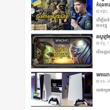
កំពុងមាន
អង្គារ
ដើម្បីជា
មានទុក្ខ
អស្ចារ្
ច័ន្ទ, 
បើចេញលើ
អេមណាស់
ពុធ, 
លេងហ្គេម