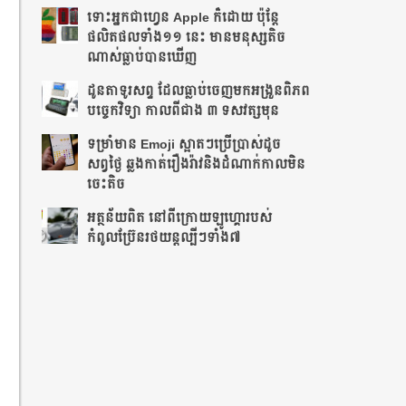
ទោះអ្នកជាហ្វេន Apple ក៏ដោយ ប៉ុន្ដែ
ផលិតផលទាំង១១ នេះ មានមនុស្សតិច
ណាស់ធ្លាប់បានឃើញ
ដូនតាទូរសព្ទ ដែលធ្លាប់ចេញមកអង្រួនពិភព
បច្ចេកវិទ្យា កាលពីជាង ៣ ទសវត្សមុន
ទម្រាំមាន Emoji ស្អាតៗប្រើប្រាស់ដូច
សព្វថ្ងៃ ឆ្លងកាត់រឿងរ៉ាវនិងដំណាក់កាលមិន
ចេះតិច
អត្ថន័យពិត នៅពីក្រោយឡូហ្គោរបស់
កំពូលប្រ៊ែនរថយន្តល្បីៗទាំង៧