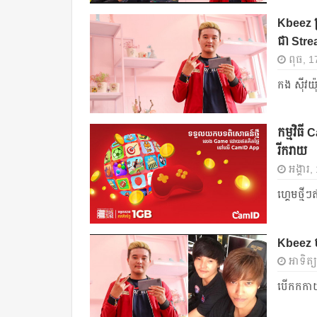
Kbeez ប
ជា Str
ពុធ, 17
កង ស៊ីវយ
កម្មវិធី
រីករាយ
អង្គារ,
ហ្គេមថ្ម
Kbeez ច
អាទិត្យ
បើកកកាយព