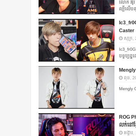
លោក អ៊ូរ 
ល្បីលើ​បណ
Ic3_fr0G
Caster ដល
សុក្រ,
Ic3_fr0Gz
បច្ចប្បន្ន
Mengly 
ពុធ, 2
Mengly 
ROG Pho
លក់នៅខ្ម
អង្គារ