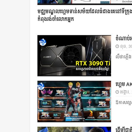
មជ្ឈមណ្ឌលហ្គេមទាន់សម័យដែលធំជាងគេនៅទីក្រុងភ
កំពុងរង់ចាំលោកអ្នក
ចំណាប់អ
ពុធ, 3
លឺថាភ្លើង
ហ្គេម AK
អង្គារ
ឱកាស​ល្អ​ស
ដើម្បីជ