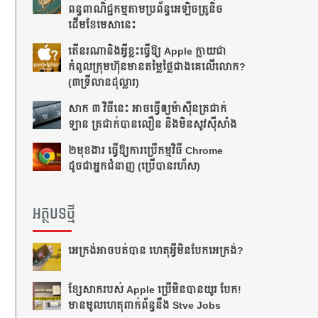
ពន្ធពាណិជ្ជកម្មតាមប្រព័ន្ធអេឡិចត្រូនិច
ដើមខែមេសានេះ
តើនរណានិងអ្វីខ្លះធ្វើឱ្យ Apple ក្លាយជា
កំពូលក្រុមហ៊ុនមានតម្លៃថ្លៃជាងគេលើលោក?
(៣ទ្រីលានដុល្លារ)
សាក ៣ វិធីនេះ ​​អាច​ធ្វើ​ឲ្យ​ម៉ាស៊ីន​ត្រជាក់​
ឡាន ត្រជាក់​បាន​លឿន​ និង​មិន​សូវ​ស៊ី​សាំង​
២មុខងារ ធ្វើឱ្យការប្រើកម្មវិធី Chrome
ដូចជាអ្នកជំនាញ (ប្រើបានរហ័ស)
អត្ថបទថ្មី
អេក្រង់អាចបត់បាន ហេតុអ្វីមិនបែកអេក្រង់?
ខ្សែសាករបស់ Apple ប្រើមិនបានយូរ បែក!
មានមូលហេតុពាក់ព័ន្ធនឹង Stve Jobs