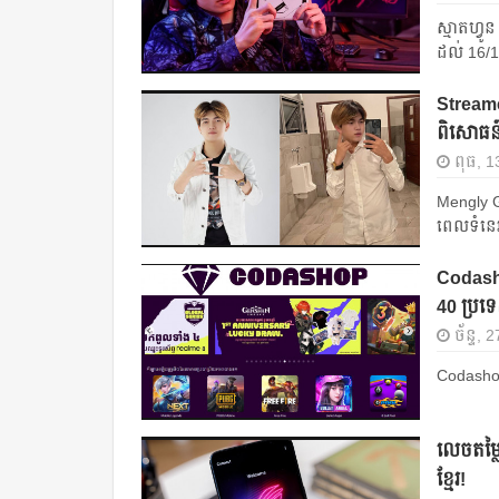
ស្មាតហ្វូ
ដល់ 16/
Streame
ពិសោធន៍
ពុធ, 1
Mengly G
ពេលទំនេ
Codashop
40 ប្រទ
ច័ន្ទ,
Codashop 
លេចតម្ល
ខ្មែរ!