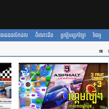
ាងឆេងផលិតផល
ចំណេះដឹង
ប្រវត្តិបច្ចេកវិទ្យា
វីដេអូ