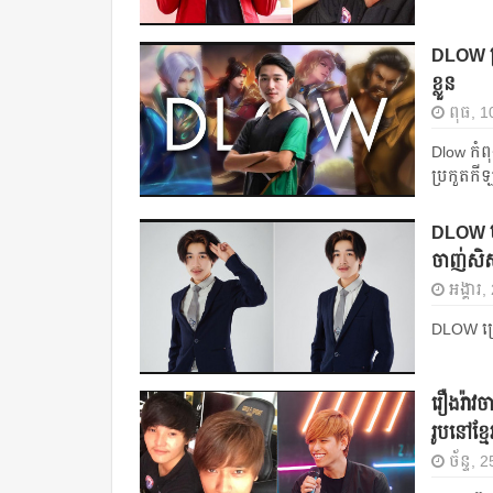
DLOW ប្
ខ្លួន
ពុធ, 10
Dlow កំពុ
ប្រកួត​កី
DLOW បង្
ចាញ់សិស
អង្គារ,
DLOW ប្រើ
រឿងរ៉ាវច
រូបនៅខ្មែ
ច័ន្ទ,