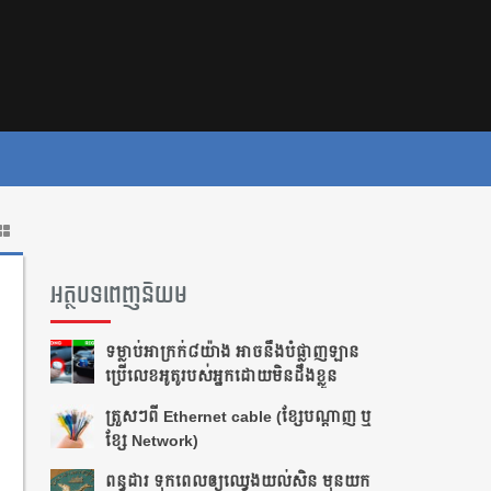
អត្ថបទពេញនិយម
ទម្លាប់​អាក្រក់​​៨​យ៉ាង អាច​នឹង​បំផ្លាញ​​ឡាន​
ប្រើ​លេខ​អូតូ​របស់​អ្នក​ដោយ​មិន​ដឹង​ខ្លួន
ត្រួស​ៗ​​ពី​ ​Ethernet cable​ ​(ខ្សែ​បណ្ដាញ​ ​ឬ​
ខ្សែ​ ​Network)
ពន្ធដារ ទុកពេលឲ្យឈ្វេងយល់សិន មុនយក