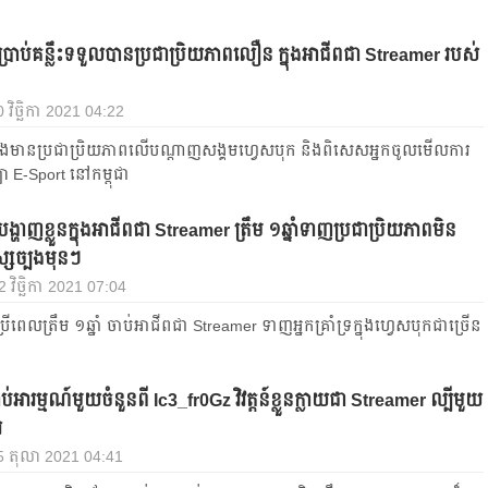
រាប់គន្លឹះទទួលបានប្រជាប្រិយភាពលឿន ក្នុងអាជីពជា Streamer របស់
 វិច្ឆិកា 2021 04:22
ង​មានប្រជាប្រិយភាព​លើ​បណ្ដាញ​សង្គម​ហ្វេស​បុក និង​ពិសេស​អ្នក​ចូល​មើល​ការ​
ឡា E-Sport នៅ​កម្ពុជា​
ហាញខ្លួនក្នុងអាជីពជា Streamer ត្រឹម ១ឆ្នាំទាញប្រជាប្រិយភាពមិន
្សច្បងមុនៗ
 2 វិច្ឆិកា 2021 07:04
ពេលត្រឹម ១ឆ្នាំ ចាប់អាជីពជា Streamer ទាញអ្នកគ្រាំទ្រក្នុងហ្វេសបុកជាច្រើន
ាប់អារម្មណ៍មួយចំនួនពី Ic3_fr0Gz វិវត្តន៍ខ្លួនក្លាយជា Streamer ល្បីមួយ
រ
 25 តុលា 2021 04:41