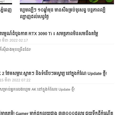
្នំពេញ
ហ្គេមល្បីៗ ១០ឆ្នាំមុន មានសឹងគ្រប់ទូរសព្ទ បន្តភាពល្បី
ល្បាញដល់សព្វថ្ងៃ
ារម្មណ៍ដំបូងកាត RTX 3090 Ti ៖ សមត្ថភាពមិនសមនឹងតម្លៃ
0 មីនា 2022 02:17
ក៏ស៊ីជាងមុខច្រើនដែរ!
 2 ថែមសម្ភារ:ស្អាតៗ និងទំនើបៗអស្ចារ្យ នៅក្នុងកំណែ Update ថ្មី!
, 15 មីនា 2022 07:22
ម្រាប់​អ្នក​លេង​ហ្គេម AK នៅ​ក្នុង​កំណែរ Update ថ្មី​!
ាតិមាតុភូមិ! Gamer ម្នាក់ដកលុយជាង ៣៣០០០ដុល្លារ ជួយទឹកដីកំណើត