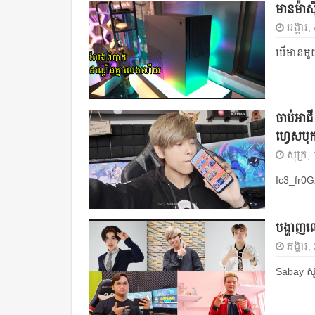
មានម៉ាស
អង្គារ
បើមានមួយ
ចាប់អាជ
ហ្វេសប
សុក្រ,
Ic3_fr0Gz
បង្ហាញឈ្
អង្គារ,
Sabay សូម