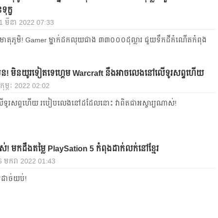
ទុក្ខ
, 1 មីនា 2022 07:33
តិមាតុភូមិ! Gamer ម្នាក់ដកលុយជាង ៣៣០០០ដុល្លារ ជួយទឹកដីកំណើតកំពុង
យមែន! មិនយូរទៀតទេហ្គេម Warcraft នឹងអាចលេងនៅលើទូរសព្ទហើយ
7 កុម្ភៈ 2022 02:02
ទូរសព្ទហើយ របៀបលេងនៅដដែលនោះ វាពិតជាអស្ចារ្យណាស់!
! មកដឹងតម្លៃ PlaySation 5 កំពុងដាក់លក់នៅខ្មែរ
26 មករា 2022 01:43
ដាច់យប់!