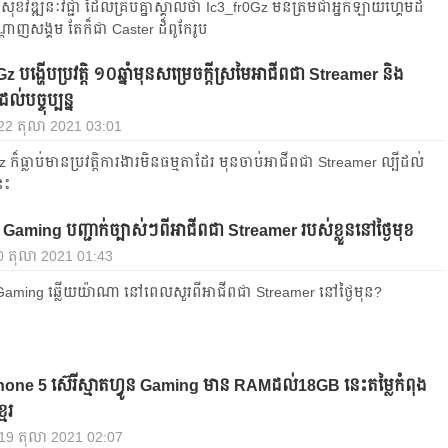
សុខវឌ្ឍនៈវិជ្ជា ដែលគ្រប់គ្នាស្គាល់ថា Ic3_fr0Gz មិន​ត្រឹមជា​អ្នក​ឡាយ​ហ្គេម​ដ៏
្ដាញ​សង្គម​ តែ​ក៏​ជា Caster ដ៏ពូកែរូប
z បង្ហើបប្រវត្តិ ១០ឆ្នាំមុនសម្រេចក្ដីស្រមៃអាជីពជា Streamer និង
់បច្ចុប្បន្ន
 22 តុលា 2021 03:01
 ក៏ធ្លាប់មានប្រវត្តិការងារមិនធម្មតាដែរ មុនចាប់​អាជីពជា Streamer ល្បីដល់
នេះ
Gaming បញ្ជាក់ច្បាស់ៗពីអាជីពជា Streamer របស់ខ្លួននៅថ្ងៃមុខ
0 តុលា 2021 01:43
Gaming ឆ្លើយយ៉ាណា នៅពេលសួរពីអាជីពជា Streamer នៅថ្ងៃមុន?
ne 5 ស៊េរីស្មាតហ្វូន Gaming មាន RAMដល់18GB នេះតម្លៃកំពុង
ែរ
, 19 តុលា 2021 02:07