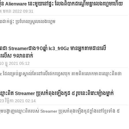
៊ីន Alienware នេះមួយនៅផ្ទះ លែងពិបាកដណ្តើមគ្នាលេងហ្គេមហើយ
, 4 មករា 2022 09:31
ដាក់ផ្ទះ ប្រហែលស្រួលលេងហ្គេម
ីពជា Streamerជាង១០ឆ្នាំ Ic3_fr0Gz មានអ្នកតាមដានលើ
ុកលើស ១លាននាក់
 10 ធ្នូ 2021 05:12
 ដែល​គ្រប់​គ្នា​ស្គាល់​តែ​នៅ​លើ​ផេក​ហ្វេស​បុក តាម​ពិត​លោក​មាន​ឈ្មោះពិតថា
មោះពិត Streamer ប្រុសកំពុងឡើងកូដ ៥ រូបនេះពិរោះម្យ៉ាងម្នាក់
 23 វិច្ឆិកា 2021 02:14
​បង្ហាញ​ឈ្មោះ​ពិត​របស់ Streamer ប្រុស​កំពុង​ឡើង​កូដ​ខ្លាំង​នៅ​ខ្មែរ​ទាំង ៥