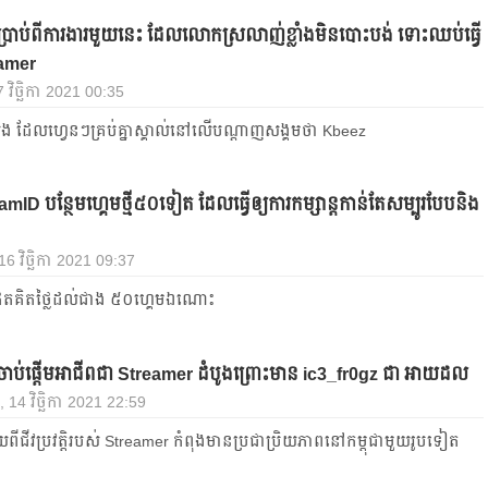
្រាប់ពីការងារមួយនេះ ដែលលោកស្រលាញ់​ខ្លាំងមិនបោះបង់ ទោះឈប់ធ្វើ
eamer
 វិច្ឆិកា 2021 00:35
៉ុង ដែលហ្វេនៗគ្រប់គ្នាស្គាល់នៅលើបណ្ដាញសង្គមថា Kbeez
 CamID បន្ថែមហ្គេមថ្មី៥០ទៀត ដែលធ្វើឲ្យការកម្សាន្តកាន់តែសម្បូរបែបនិង
 16 វិច្ឆិកា 2021 09:37
ីៗឥតគិតថ្លៃដល់ជាង ៥០ហ្គេមឯណោះ
ាប់ផ្ដើមអាជីពជា Streamer ដំបូងព្រោះមាន ic3_fr0gz ជា អាយដល
, 14 វិច្ឆិកា 2021 22:59
ីជីវប្រវត្តិរបស់ Streamer កំពុងមានប្រជាប្រិយភាពនៅកម្ពុជាមួយរូបទៀត