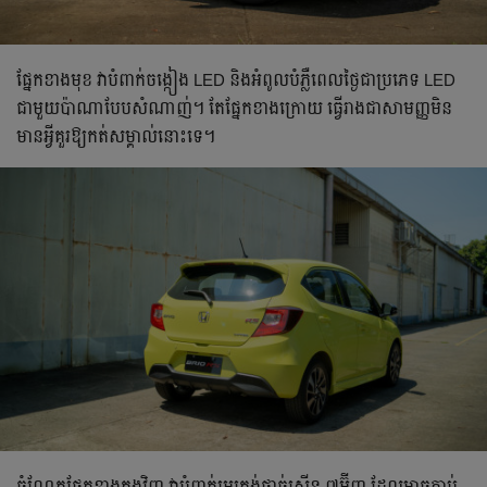
ផ្នែក​ខាងមុខ​ វា​បំពាក់​ចង្កៀង LED និង​អំពូល​បំភ្លឺពេលថ្ងៃជាប្រភេទ LED
ជាមួយប៉ាណា​បែបសំណាញ់។ តែផ្នែក​ខាងក្រោយ​ ធ្វើរាង​ជាសាមញ្ញមិន
មានអ្វី​គួរឱ្យកត់សម្គាល់​នោះទេ។
ចំណែក​ផ្នែក​ខាងក្នុង​វិញ វា​បំពាក់អេក្រង់​ថាច់ស្គ្រីន ៧អ៊ីញ ដែលអាចភ្ជាប់