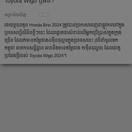
Toyota Wigo ឬអត់?
ចន្លោះមិនឃើញ
រថយន្ត​ធុនតូច Honda Brio 2024 ត្រូវបាន​ប្រកាស​ចេញ​ជាផ្លូវការ​នៅក្នុង
ប្រទេស​ហ្វីលីពីនថ្មីៗនេះ ដែលផ្តោតជាសំខាន់លើអ្នកប្រើប្រាស់​ក្នុងក្រុង
ច្រើន ដែលវាមានតម្លៃជាង៤ម៉ឺនដុល្លារ​ក្នុងប្រទេស​នេះ (បើនាំចូល​មក
កម្ពុជា​ តាមការសន្និដ្ឋាន អាចនឹងមាន​តម្លៃជាង ២ម៉ឺនដុល្លារ) ដែល​ជាគូ
ប្រជែងថ្មីរបស់ Toyota Wigo 2024។