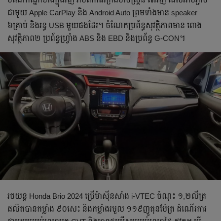
ជាមួយ Apple CarPlay និង​ Android Auto ព្រមទាំងមាន speaker
៦គ្រាប់ និង​រន្ធ USB មួយ​ផងដែរ។ ចំណែក​ប្រព័ន្ធ​សុវត្ថិភាពមាន ពោង
សុវត្ថិភាព​២ ប្រព័ន្ធហ្វ្រាំង ABS និង EBD និង​ប្រព័ន្ធ G-CON។
រថយន្ត Honda Brio 2024 ប្រើម៉ាស៊ីនសាំង i-VTEC ចំណុះ ១,២លីត្រ
ផលិតបាន​កម្លាំង ៩០សេះ និងកម្លាំង​រមួល ១១៩ញូតុនម៉ែត្រ ដំណើរការ​