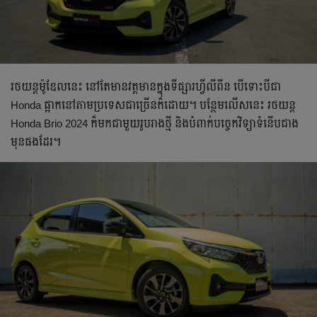
រថយន្តម៉ូឌែល​នេះ នៅតែមាន​វត្តមាន​ក្នុងទីផ្សារ​ហ្វីលីពីន បើទោះ​បីជា
Honda ផ្អាកនៅ​តាម​ប្រទេស​ជាច្រើនក៏ដោយ។ បន្ថែមលើសនេះ រថយន្ត
Honda Brio 2024 ក៏មកជាមួយរូបរាងថ្មី និងបំពាក់​បច្ចេកវិទ្យា​ទំនើប​ជាង
មុនផងដែរ។