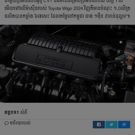
ជាមួយ​ប្រអប់លេខអូតូ CVT និង​មាន​ជម្រើស​ប្រអប់លេខដៃ ៥វគ្គ។ បើ​
មើលទៅលើ​ម៉ាស៊ីនរបស់ Toyota Wigo 2024 វិញគឺមានចំណុះ ១,០លីត្រ
ផលិតបានកម្លាំង ៦៧សេះ ដែលតម្លៃនៅកម្ពុជា ជាង ១ម៉ឺន ៩ពាន់ដុល្លារ៕
អត្ថបទ៖
សំភី
មតិយោបល់