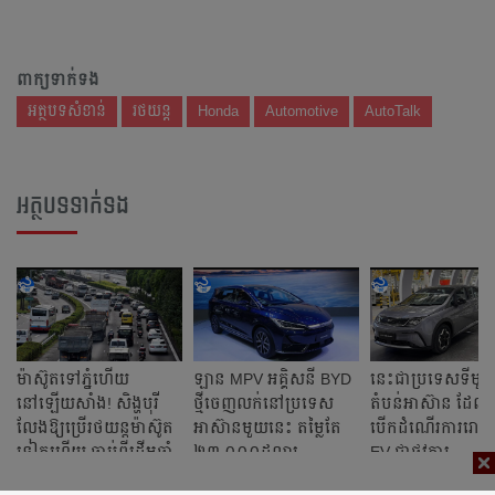
ពាក្យទាក់ទង
អត្ថបទសំខាន់
រថយន្ត
Honda
Automotive
AutoTalk
អត្ថបទទាក់ទង
ម៉ាស៊ូតទៅភ្នំហើយ
ឡាន MPV អគ្គិសនី BYD
នេះជាប្រទេស​ទីមួ
នៅឡើយសាំង! សិង្ហបុរី
ថ្មីចេញលក់នៅប្រទេស
តំបន់​អាស៊ាន ដែល
លែងឱ្យប្រើរថយន្ត​ម៉ាស៊ូត
អាស៊ានមួយនេះ តម្លៃតែ
បើកដំណើរការរោងចក
ទៀតហើយ ចាប់ពីដើមឆ្នាំ
២៣ ០០០ដុល្លារ
EV ជាផ្លូវការ
ក្រោយតទៅ