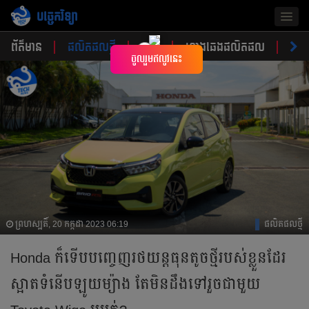
បច្ចេកវិទ្យា
Togg
navig
ព័ត៌មាន
ផលិតផលថ្មី
គន្លឹះ
ហាងឆេងផលិតផល
ចំណ
×
ចូលរួមឥលូវនេះ
ព្រហស្បតិ៍, 20 កក្កដា 2023 06:19
ផលិតផលថ្មី
Honda ក៏ទើបបញ្ចេញរថយន្តធុនតូច​ថ្មីរបស់ខ្លួនដែរ
ស្អាតទំនើប​ឡូយម្យ៉ាង​ តែមិនដឹងទៅរួចជាមួយ