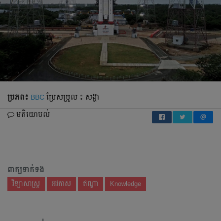
ប្រភព៖
BBC
ប្រែសម្រួល ៖ សង្ហា
មតិយោបល់
ពាក្យទាក់ទង
វិទ្យាសាស្ត្រ
អវកាស
ឥណ្ឌា
Knowledge