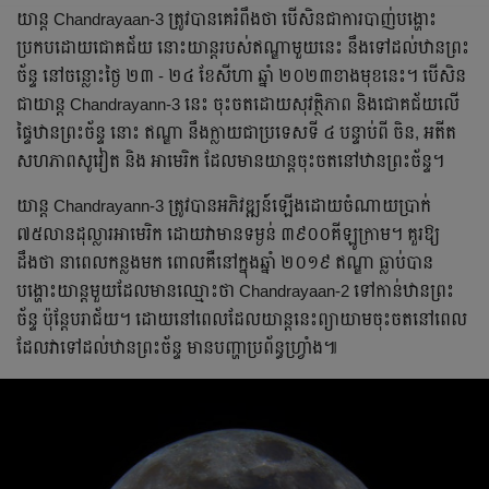
យាន្ត Chandrayaan-3 ត្រូវបានគេរំពឹងថា បើសិនជាការបាញ់បង្ហោះ
ប្រកបដោយជោគជ័យ នោះយាន្តរបស់ឥណ្ឌាមួយនេះ នឹងទៅដល់ឋានព្រះ
ច័ន្ទ នៅចន្លោះថ្ងៃ ២៣ - ២៤ ខែសីហា ឆ្នាំ ២០២៣ខាងមុខនេះ។ បើសិន
ជាយាន្ត Chandrayann-3 នេះ ចុះចតដោយសុវត្ថិភាព និងជោគជ័យលើ
ផ្ទៃឋានព្រះច័ន្ទ នោះ ឥណ្ឌា នឹងក្លាយជាប្រទេសទី ៤ បន្ទាប់ពី ចិន, អតីត
សហភាពសូវៀត និង អាមេរិក ដែលមានយាន្តចុះចតនៅឋានព្រះច័ន្ទ។
យាន្ត Chandrayann-3 ត្រូវបានអភិវឌ្ឍន៍៍ឡើងដោយចំណាយប្រាក់
៧៥លានដុល្លារអាមេរិក ដោយវាមានទម្ងន់ ៣៩០០គីឡូក្រាម។ គួរឱ្យ
ដឹងថា នាពេលកន្លងមក ពោលគឺនៅក្នុងឆ្នាំ ២០១៩ ឥណ្ឌា ធ្លាប់បាន
បង្ហោះយាន្តមួយដែលមានឈ្មោះថា Chandrayaan-2 ទៅកាន់ឋានព្រះ
ច័ន្ទ ប៉ុន្តែបរាជ័យ។ ដោយនៅពេលដែលយាន្តនេះព្យាយាមចុះចតនៅពេល
ដែលវាទៅដល់ឋានព្រះច័ន្ទ មានបញ្ហាប្រព័ន្ធហ្វ្រាំង៕