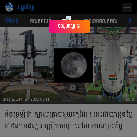
បច្ចេកវិទ្យា
Togg
navig
ព័ត៌មាន
ផលិតផលថ្មី
គន្លឹះ
ហាងឆេងផលិតផល
ចំណ
×
ចូលរួមឥលូវនេះ
សុក្រ, 14 កក្កដា 2023 03:41
ព័ត៌មាន
តិចច្រឡំថា ក្បាលគ្រាប់នុយក្លេអ៊ែរ ! នេះជាយាន្តតម្លៃ
៧៥លានដុល្លារ ត្រៀមបង្ហោះទៅកាន់ឋានព្រះច័ន្ទ