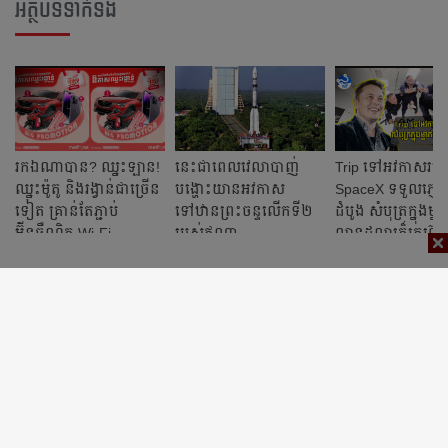
អត្ថបទទាក់ទង
រកឯណាបាន? ឈ្នះឡាន!
នេះ​ជា​ពេលវេលា​បាញ់​
Trip ទៅអវកាស​របស
ឈ្នះម៉ូតូ និងរង្វាន់ជាច្រើន
បង្ហោះ​យានអវកាស​
SpaceX ទទួលភ្ញៀវប
ទៀត គ្រាន់តែភ្ជាប់
ទៅឋានព្រះចន្ទ​លើកទី២
ដំបូង សំបុត្រក្នុង​ម្
អ៊ីនធឺណិត Wi-Fi
របស់​ឥណ្ឌា
លានដុល្លារក៏គេហ៊
ល្បឿនលឿន របស់មិត្តហ្វូន
ដែរ