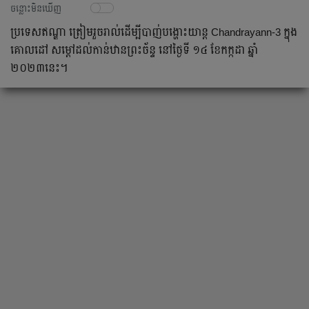
ចន្លោះមិនឃើញ
ប្រទេសឥណ្ឌា ត្រៀមរួចរាល់ដើម្បីបាញ់បង្ហោះយាន្ត Chandrayann-3 ក្នុង
គោលដៅ សម្តៅដល់កាន់ឋានព្រះច័ន្ទ នៅថ្ងៃទី ១៤ ខែកក្កដា ឆ្នាំ
២០២៣នេះ។