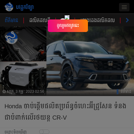
បច្ចេកវិទ្យា
Togg
navig
ព័ត៌មាន
ផលិតផលថ្មី
គន្លឹះ
ហាងឆេងផលិតផល
ចំណ
×
ចូលរួមឥលូវនេះ
សុក្រ, 3 កុម្ភៈ 2023 02:56
ព័ត៌មាន
Honda ចាប់ផ្តើម​ផលិតប្រព័ន្ធចំហេះ​អ៊ីដ្រូសែន​​ ទំនង​
ជាបំពាក់​​លើ​រថយន្ត CR-V
ចន្លោះមិនឃើញ