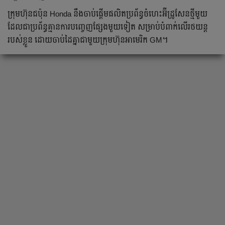
ក្រុមហ៊ុន​ជប៉ុន Honda នឹង​ចាប់ផ្តើម​ផលិត​ប្រព័ន្ធចំហេះ​អ៊ីដ្រូសែនថ្មីមួយ​
ដែលជាប្រព័ន្ធគ្មានការបញ្ចេញផ្សែងមួយទៀត សម្រាប់​បំពាក់​លើ​រថយន្ត​
របស់ខ្លួន ដោយចាប់ដៃគ្នា​ជាមួយ​ក្រុមហ៊ុនអាមេរិក GM។