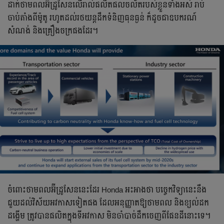
ដាក់ថាមពលអ៊ីដ្រូសែន​លើ​រាល់ផលិតផលចល័តរបស់ខ្លួនទាំងអស់ រាប់
ចាប់តាំងពីម៉ូតូ រហូតដល់​រថយន្ត​ដឹកទំនិញធុនធ្ងន់ ក៏ដូចជាឧបករណ៍
សំណង់​ និងគ្រឿងចក្រ​ផងដែរ។
ចំពោះ​ថាមពល​អ៊ីដ្រូសែន​នេះដែរ Honda អះអាងថា បច្ចេកវិទ្យានេះ​នឹង​
ជួយ​ដល់​វិស័យអវកាសទៀតផង ដែល​អនុញ្ញាតឱ្យថាមពល និង​ខ្យល់​ដក
ដង្ហើម​ ត្រូវបានផលិត​ក្នុងទីអវកាស មិនចាំបាច់​ដឹកចេញពីផែនដីនោះទេ។