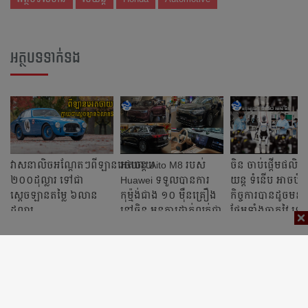
អត្ថបទទាក់ទង
វាសនាលិចអណ្ដែតៗពីឡានអេតចាយ
រថយន្ត Aito M8 របស់
ចិន ចាប់ផ្តើមផលិត
២០០ដុល្លារ ទៅជា
Huawei ទទួលបានការ
យន្ត ទំនើប អាចបំ
ស្ដេចឡានតម្លៃ ៦លាន
កុម្ម៉ង់ជាង ១០ ម៉ឺនគ្រឿង
កិច្ចការបានដូចមនុស
ដុល្លារ
នៅចិន មុនការដាក់លក់ជា
ថែមទាំងឆ្លាតវៃ ទ
ផ្លូវការ