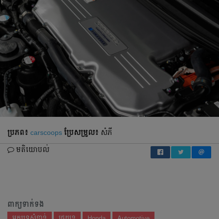
ប្រភព៖
carscoops
ប្រែ​សម្រួល៖
សំភី
មតិយោបល់
ពាក្យទាក់ទង
អត្ថបទសំខាន់
រថយន្ត
Honda
Automotive