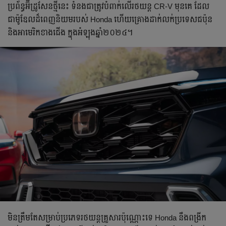
ប្រព័ន្ធ​អ៊ីដ្រូសែន​ថ្មីនេះ ទំនង​ជាត្រូវបំពាក់លើ​រថយន្ត CR-V មុនគេ ដែល​
ជាម៉ូឌែល​​ដ៏ពេញនិយម​របស់ Honda ហើយ​គ្រោងដាក់​លក់​ប្រទេសជប៉ុន
និង​អាមេរិកខាងជើង ក្នុងអំឡុងឆ្នាំ​២០២៤។
មិនត្រឹម​តែសម្រាប់​ប្រភេទ​រថយន្ត​គ្រួសារ​ប៉ុណ្ណោះទេ Honda នឹងពង្រីក​