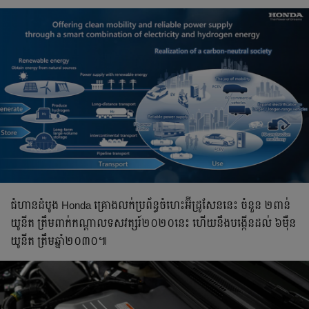
ជំហាន​ដំបូង Honda គ្រោង​លក់ប្រព័ន្ធចំហេះ​អ៊ីដ្រូសែននេះ ចំនួន ២ពាន់
យូនីត ត្រឹមពាក់កណ្តាលទសវត្សរ៍២០២០នេះ ហើយនឹងបង្កើនដល់ ៦ម៉ឺន
យូនីត ត្រឹមឆ្នាំ២០៣០៕