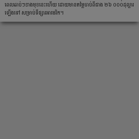
ពេលឆាប់ៗខាងមុខនេះហើយ ដោយមានតម្លៃចាប់ពីជាង ២៦ ០០០ដុល្លារ
ឡើងទៅ សម្រាប់ទីផ្សារអាមេរិក។