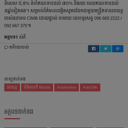
ពិសេស ៨,៥% ទំហំឥណទានដល់ ៧០% និងរយៈពេលឥណទានដល់
៥ឆ្នាំទៀតផង។ សម្រាប់ព័ត៌មានលម្អិតសូមជជែកជាមួយមន្ត្រីឥទានរថយន្ត
របស់ធនាគារ CIMB ដោយផ្ទាល់ តាមរយៈលេខទូរសព្ទ 096 669 2222 /
092 667 375៕
អត្ថបទ៖
សំភី
មតិយោបល់
ពាក្យទាក់ទង
រថយន្ត
ព័ត៌មានពី Mazda
Automotive
AutoTalk
អត្ថបទទាក់ទង