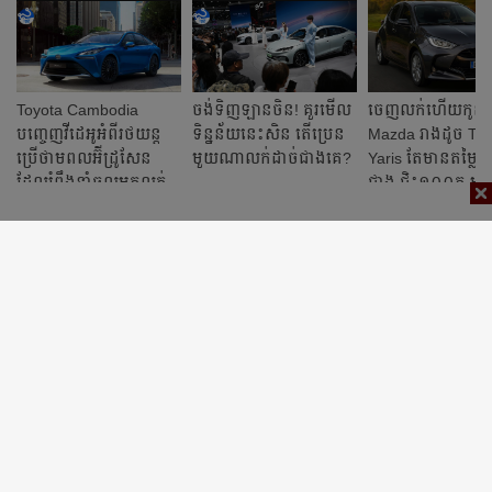
Toyota Cambodia
ចង់ទិញឡានចិន! គួរមើល
ចេញ​លក់​ហើយ​កូន
បញ្ចេញ​វីដេអូអំពីរថយន្ត
ទិន្នន័យនេះសិន តើប្រេន
Mazda រាងដូច Toy
ប្រើថាមពលអ៊ីដ្រូសែន
មួយណាលក់ដាច់ជាងគេ?
Yaris តែ​មាន​តម្លៃធូរ
ដែលរំពឹងនាំចូលមកលក់
ជាង ជិះ១០០គ.ម ស
ក្នុងស្រុក
៣លីត្រ