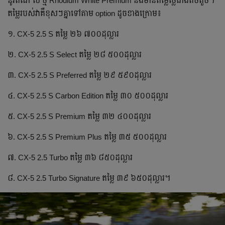
នូវពណ៌ ស ថ្មី Rhodium White Premium និងមានតម្លៃថ្លៃជាងតិចតួច។
តម្លៃរបស់វាគឺខុសៗគ្នាទៅតាម option ដូចខាងក្រោម៖
១. CX-5 2.5 S តម្លៃ ២៦ ៧០០ដុល្លារ
២. CX-5 2.5 S Select តម្លៃ ២៨ ៥០០ដុល្លារ
៣. CX-5 2.5 S Preferred តម្លៃ ២៩ ៥៩០ដុល្លារ
៤. CX-5 2.5 S Carbon Edition តម្លៃ ៣០ ៥០០ដុល្លារ
៥. CX-5 2.5 S Premium តម្លៃ ៣២ ៤០០ដុល្លារ
៦. CX-5 2.5 S Premium Plus តម្លៃ ៣៥ ៥០០ដុល្លារ
៧. CX-5 2.5 Turbo តម្លៃ ៣៦ ៨៥០ដុល្លារ
៨. CX-5 2.5 Turbo Signature តម្លៃ ៣៩ ៦៥០ដុល្លារ។