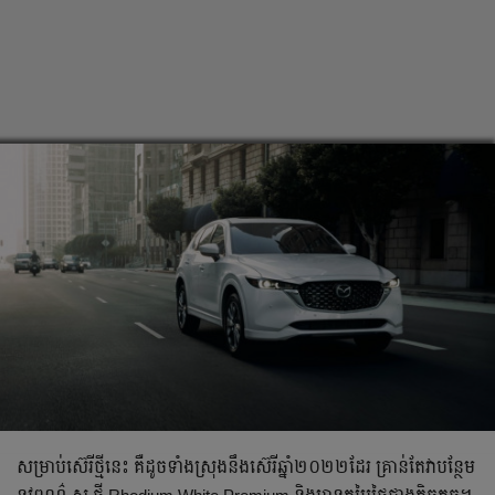
សម្រាប់ស៊េរីថ្មីនេះ គឺដូចទាំងស្រុងនឹងស៊េរីឆ្នាំ២០២២ដែរ គ្រាន់តែវាបន្ថែម