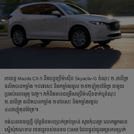
រថយន្ត Mazda CX-5 នឹងបន្តប្រើម៉ាស៊ីន Skyactiv-G ចំណុះ ២,៥លីត្រ
ផលិតបានកម្លាំង ១៨៧សេះ និងកម្លាំងរមួល ២៥២ញ៉ូតុនម៉ែត្រ ជាមួយ
ប្រអប់លេខអូតូ ៦វគ្គ។ វាក៏នឹងមានជម្រើសប្រើម៉ាស៊ីនទាក់បូចំណុះ
២,៥លីត្រ ផលិតបានកម្លាំង ២៥៦សេះ និងកម្លាំងរមួល
៤៤៣ញ៉ូតុនម៉ែត្រ៕
ចង់បានរថយន្តថ្មី ប៉ុន្តែមិនមានប្រាក់គ្រប់គ្រាន់ សូមកុំបារម្ភ! លោកអ្នកអាច
ស្នើសុំឥណទាន រថយន្តរបស់ធនគារ CIMB ដែលផ្តល់ជូនអត្រាការប្រាក់