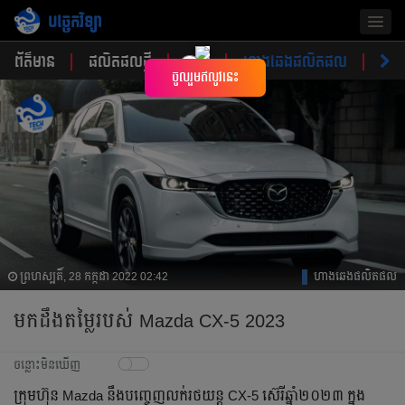
បច្ចេកវិទ្យា
Togg
navig
ព័ត៌មាន
ផលិតផលថ្មី
គន្លឹះ
ហាងឆេងផលិតផល
ចំណ
×
ចូលរួមឥលូវនេះ
ព្រហស្បតិ៍, 28 កក្កដា 2022 02:42
ហាងឆេងផលិតផល
មកដឹងតម្លៃរបស់ Mazda CX-5 2023
ចន្លោះមិនឃើញ
ក្រុមហ៊ុន Mazda នឹងបញ្ចេញលក់រថយន្ត CX-5 ស៊េរីឆ្នាំ២០២៣ ក្នុង