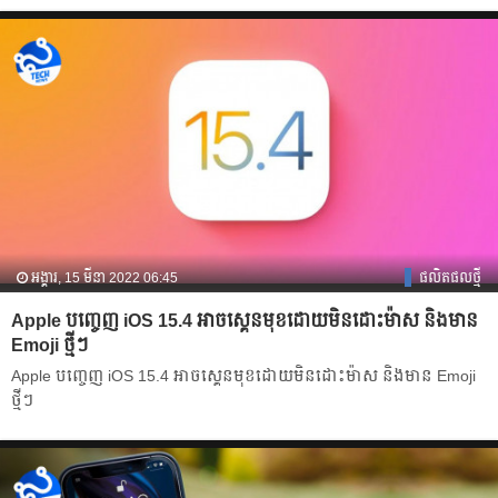
អង្គារ, 15 មីនា 2022 06:45
ផលិតផលថ្មី
Apple បញ្ចេញ iOS 15.4 អាចស្គេនមុខដោយមិនដោះម៉ាស និងមាន
Emoji ថ្មីៗ
Apple បញ្ចេញ iOS 15.4 អាចស្គេនមុខដោយមិនដោះម៉ាស និងមាន Emoji
ថ្មីៗ