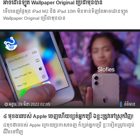
អាចដោនឡូត Wallpaper Original ប្រើជាមុនបាន
ទើបចេញថ្ងៃមុន iPad M2 និង iPad 10th មិនទាន់ទិញតែអាចដោនឡូត
Wallpaper Original ប្រើជាមុនបាន
អង្គារ, 29 មីនា 2022 02:05
ព័ត៌មាន
៤ មុខងាររបស់ Apple ចេញហើយខ្សត់អ្នកប្រើ ឯខ្លះត្រូវទៅស្រុកវិញ!
៤មុខងាររបស់ Apple ក្រោយប្រកាសចេញ ក៏ខ្សត់អ្នកប្រើ ខ្លះទៀតត្រូវបញ្ចប់
ជីវិតទៅវិញ