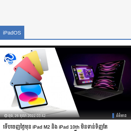
iPadOS
ពុធ, 26 តុលា 2022 03:42
ព័ត៌មាន
ទើបចេញថ្ងៃមុន iPad M2 និង iPad 10th មិនទាន់ទិញតែ