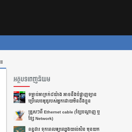
អត្ថបទពេញនិយម
ទម្លាប់​អាក្រក់​​៨​យ៉ាង អាច​នឹង​បំផ្លាញ​​ឡាន​
ប្រើ​លេខ​អូតូ​របស់​អ្នក​ដោយ​មិន​ដឹង​ខ្លួន
ត្រួស​ៗ​​ពី​ ​Ethernet cable​ ​(ខ្សែ​បណ្ដាញ​ ​ឬ​
ខ្សែ​ ​Network)
ពន្ធដារ ទុកពេលឲ្យឈ្វេងយល់សិន មុនយក