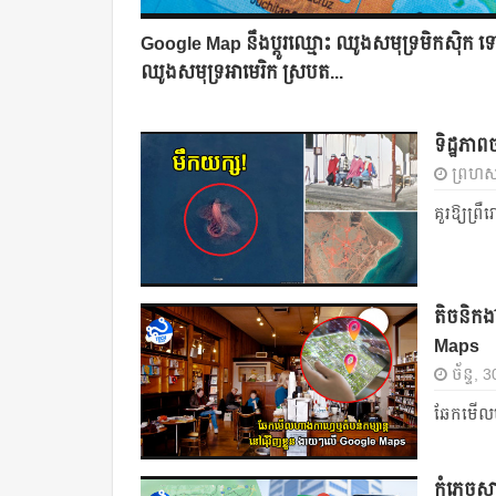
Google Map នឹងប្តូរឈ្មោះ ឈូងសមុទ្រមិកស៊ិក ទ
ឈូងសមុទ្រ​អាមេរិក ស្របត...
ទិដ្ឋភាព
ព្រហស្
គួរឱ្យព្រឺ
តិចនិក​ង
Maps
ច័ន្ទ,
ឆែក​មើល​ហ
កុំភ្លេ