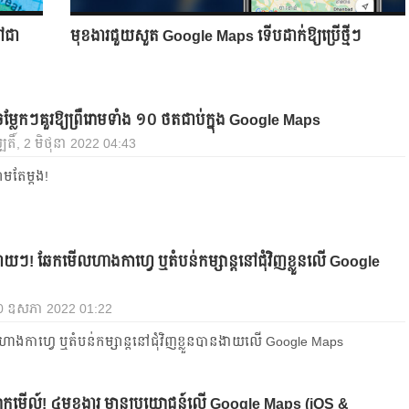
ៅជា
មុខងារជួយសួត Google Maps ទើបដាក់ឱ្យប្រើថ្មីៗ
ចម្លែកៗគួរឱ្យព្រឺរោមទាំង ១០ ថតជាប់ក្នុង Google Maps
បតិ៍, 2 មិថុនា 2022 04:43
រោមតែម្ដង!
ាយៗ! ឆែក​មើល​ហាង​កាហ្វេ ​ឬ​តំបន់​កម្សាន្ត​នៅ​ជុំវិញ​ខ្លួន​លើ Google
 30 ឧសភា 2022 01:22
ាង​កាហ្វេ ​ឬ​តំបន់​កម្សាន្ត​នៅ​ជុំវិញ​ខ្លួន​បាន​ងាយ​លើ Google Maps
ចសាកមើល៍! ៤មុខងារ មានប្រយោជន៍លើ Google Maps (iOS &