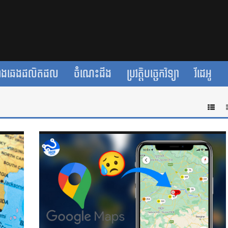
ាងឆេងផលិតផល
ចំណេះដឹង
ប្រវត្តិបច្ចេកវិទ្យា
វីដេអូ