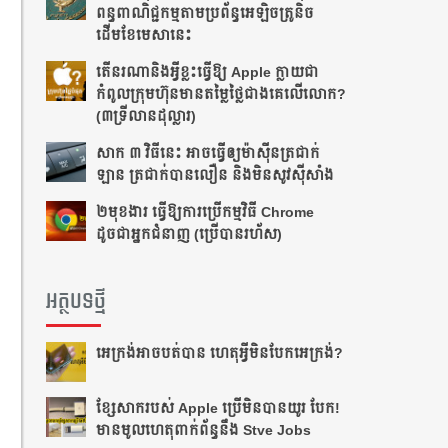
ពន្ធពាណិជ្ជកម្មតាមប្រព័ន្ធអេឡិចត្រូនិច
ដើមខែមេសានេះ
តើនរណានិងអ្វីខ្លះធ្វើឱ្យ Apple ក្លាយជា
កំពូលក្រុមហ៊ុនមានតម្លៃថ្លៃជាងគេលើលោក?
(៣ទ្រីលានដុល្លារ)
សាក ៣ វិធីនេះ ​​អាច​ធ្វើ​ឲ្យ​ម៉ាស៊ីន​ត្រជាក់​
ឡាន ត្រជាក់​បាន​លឿន​ និង​មិន​សូវ​ស៊ី​សាំង​
២មុខងារ ធ្វើឱ្យការប្រើកម្មវិធី Chrome
ដូចជាអ្នកជំនាញ (ប្រើបានរហ័ស)
អត្ថបទថ្មី
អេក្រង់អាចបត់បាន ហេតុអ្វីមិនបែកអេក្រង់?
ខ្សែសាករបស់ Apple ប្រើមិនបានយូរ បែក!
មានមូលហេតុពាក់ព័ន្ធនឹង Stve Jobs