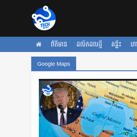
ព័ត៌មាន
ផលិតផលថ្មី
គន្លឹះ
ហ
Google Maps