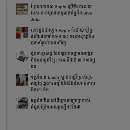
ខ្សែសាករបស់ Apple ប្រើមិនបានយូរ
បែក! មានមូលហេតុពាក់ព័ន្ធនឹង Stve
Jobs
ទោះអ្នកជាហ្វេន Apple ក៏ដោយ ប៉ុន្ដែ
ផលិតផលទាំង១១ នេះ មានមនុស្សតិច
ណាស់ធ្លាប់បានឃើញ
ដូនតាទូរសព្ទ ដែលធ្លាប់ចេញមកអង្រួន
ពិភពបច្ចេកវិទ្យា កាលពីជាង ៣ ទសវត្ស
មុន
ទម្រាំមាន Emoji ស្អាតៗប្រើប្រាស់ដូច
សព្វថ្ងៃ ឆ្លងកាត់រឿងរ៉ាវនិងដំណាក់កាល
មិនចេះតិច
អត្ថន័យពិត នៅពីក្រោយឡូហ្គោរបស់
កំពូលប្រ៊ែនរថយន្តល្បីៗទាំង៧