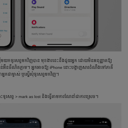
ង្ឃឹមយកទូរសព្ទមកវិញបាន មុខងារនេះនឹងជួយអ្នក ដោយមិនអនុញ្ញាតឱ្យ
អ៊ីនធឺណិតភ្លាម។ អ្នកអាចឱ្យ iPhone នោះបង្ហាញសារដំណឹងទៅភាគី
អ្នកជាម្ចាស់ ឬស្នើសុំទូរសព្ទមកវិញ។
ោះទូរសព្ទ > mark as lost និងធ្វើតាមការណែនាំជាការស្រេច។