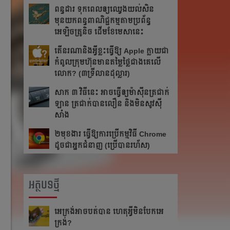
ពន្ធដារ ទុកពេលឲ្យឈ្វេងយល់សិន
មុនយកពន្ធពាណិជ្ជកម្មតាមប្រព័ន្ធ
អេឡិចត្រូនិច ដើមខែមេសានេះ
តើនរណានិងអ្វីខ្លះធ្វើឱ្យ Apple ក្លាយជា
កំពូលក្រុមហ៊ុនមានតម្លៃថ្លៃជាងគេលើ
លោក? (៣ទ្រីលានដុល្លារ)
សាក ៣ វិធីនេះ ​​អាច​ធ្វើ​ឲ្យ​ម៉ាស៊ីន​ត្រជាក់​
ឡាន ត្រជាក់​បាន​លឿន​ និង​មិន​សូវ​ស៊ី​
សាំង​
២មុខងារ ធ្វើឱ្យការប្រើកម្មវិធី Chrome
ដូចជាអ្នកជំនាញ (ប្រើបានរហ័ស)
អត្ថបទថ្មី
អេក្រង់អាចបត់បាន ហេតុអ្វីមិនបែកអេ
ក្រង់?