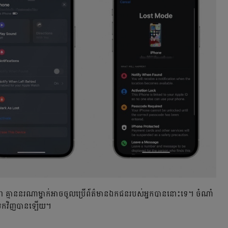
ត្តថា គ្មាននរណាម្នាក់អាចចូលប្រើព័ត៌មានឯកជនរបស់អ្នកបាននោះទេ។ ចំណាំ
ន័យមកវិញបានឡើយ។