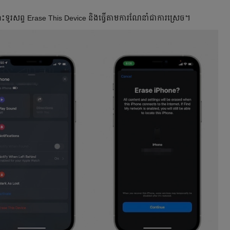
ោះទូរសព្ទ Erase This Device និងធ្វើតាមការណែនាំជាការស្រេច។