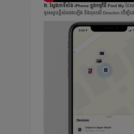
២. ស្វែងរកទីតាំង iPhone ក្នុងកម្មវិធី Find My
ដែលជា
ទូរសព្ទបន្លឺសំលេងឡើង និងចុចលើ Direction ដើម្បី