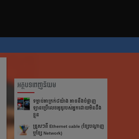
អត្ថបទពេញនិយម
ទម្លាប់​អាក្រក់​​៨​យ៉ាង អាច​នឹង​បំផ្លាញ​​
ឡាន​ប្រើ​លេខ​អូតូ​របស់​អ្នក​ដោយ​មិន​ដឹង​
ខ្លួន
ត្រួស​ៗ​​ពី​ ​Ethernet cable​ ​(ខ្សែ​បណ្ដាញ​
​ឬ​ខ្សែ​ ​Network)