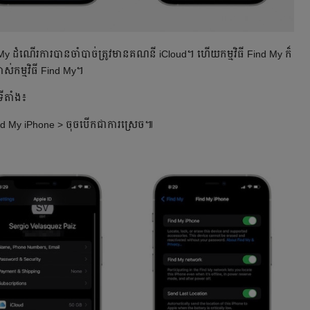
nd My ដំណើរការបានចាំបាច់ត្រូវមានគណនី iCloud។ ហើយកម្មវិធី Find My ក៏
ាស់កម្មវិធី Find My។
ទីតាំង៖
 Find My iPhone > ចុចបើកជាការស្រេច៕