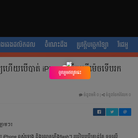
ាងឆេងផលិតផល
ចំណេះដឹង
ប្រវត្តិបច្ចេកវិទ្យា
វីដេអូ
្យហើយបើបាត់ iPhone តើគួរធ្វើម៉េចទើបរក
×
ចូលរួមឥលូវនេះ
ចំនួនមតិ
0
|
ចំនួនចែករំលែក 0
ភ្លាមៗ៖
ឱ្យ iPhone ឮសំឡេង និងលោតភ្លើងflash។ របៀបប្រើគ្រាន់តែ ចុចលើ