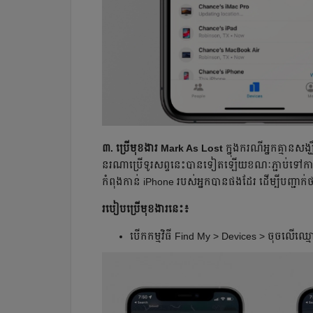
៣. ប្រើមុខងារ Mark As Lost
ក្នុងករណីអ្នកគ្មានស
នរណាប្រើទូរសព្ទនេះបានទៀតឡើយខណៈភ្ជាប់ទៅកាន់
កំពុងកាន់ iPhone របស់អ្នកបានផងដែរ ដើម្បីបញ្ជាក់ថា
របៀបប្រើមុខងារនេះ៖
បើកកម្មវិធី Find My > Devices > ចុចលើឈ្ម