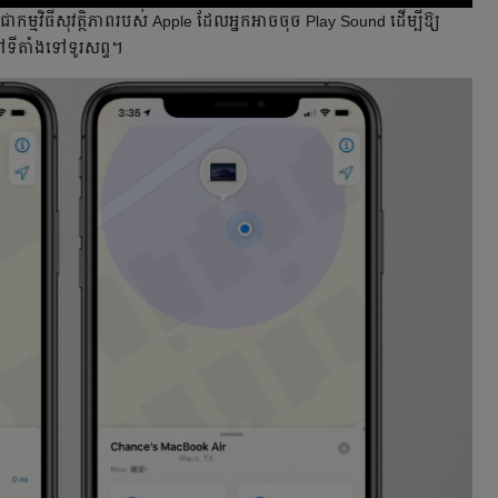
កម្មវិធីសុវត្ថិភាពរបស់ Apple ដែលអ្នកអាចចុច Play Sound ដើម្បីឱ្យ
ដៅទីតាំងទៅទូរសព្ទ។