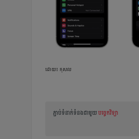
ដោយ៖ កុសល
ភ្ជាប់ទំនាក់ទំនងជាមួយ
បច្ចេកវិទ្យា