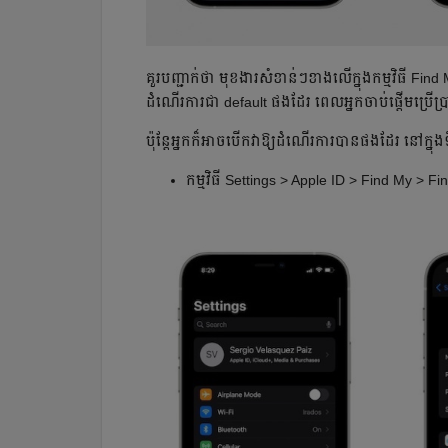
គួរបញ្ជាក់ថា មុខងារសំខាន់ៗខាងលើក្នុងកម្មវិធី Fi
ដំណើរការជា default ផងដែរ ពេលអ្នកចាប់ផ្ដើមប្រើប្រ
ប៉ុន្ដែអ្នកក៏អាចបើកវាឱ្យដំណើរការបានផងដែរ នៅក្នុង
កម្មវិធី Settings > Apple ID > Find My >