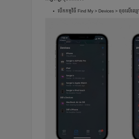
បើកកម្មវិធី Find My > Devices > ចុចលើឈ្ម