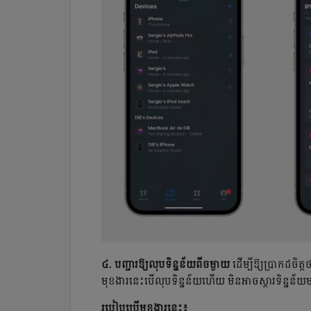
៤. បញ្ជារឱ្យលុបទិន្នន័យពីចម្ងាយ
ដើម្បីឱ្យប្រាកដចិ
មុខងារនេះបើលុបទិន្នន័យហើយ មិនអាចស្ដារទិន្ន
របៀបប្រើមុខងារនេះ៖