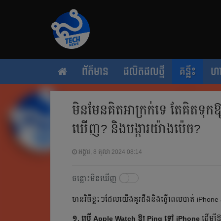
ព័ត៌មាន
ផលិតផលថ្មី
គន្លឹះ
ហ
មិនមែនគិតអាក្រក់ទេ តែគិតទុកឱ
ឃើញ? និងបង្ការយ៉ាងម៉េច?
អង្គារ, 8 តុលា 2024 08:14
ចន្លោះមិនឃើញ
មានវិធីខ្លះៗដែលយើងគួរដឹងនិងធ្វើពេលបាត់ iPhone 
១. ប្រើ Apple Watch ឱ្យ Ping ទៅ iPhone
ដើម្បី