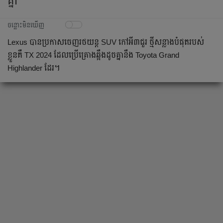
គ្នា
ចន្លោះមិនឃើញ
Lexus បាន​ប្រកាស​ចេញ​រថយន្ត SUV កៅអី៣​ជួរ ថ្មីសន្លាង​បំផុតរបស់
ខ្លួនគឺ TX 2024 ដែល​ប្រើគ្រោង​ឆ្អឹង​ដូចគ្នា​នឹង Toyota Grand
Highlander ដែរ។