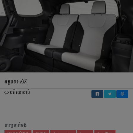
អត្ថបទ៖
សំភី
មតិយោបល់
ពាក្យទាក់ទង