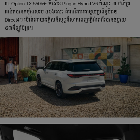
៣. Option TX 550h+: ម៉ាស៊ីន Plug-in Hybrid V6 ចំណុះ ៣,៥លីត្រ
ផលិតបានកម្លាំង​សរុប ៤០៦សេះ ដំណើរការជាមួយប្រព័ន្ធប៉ុង២
Direct4។ បើរត់ដោយអគ្គិសនីសុទ្ធគឺសាកពេញ​ធ្វើដំណើរបានចម្ងាយ
៥៣គីឡូម៉ែត្រ៕