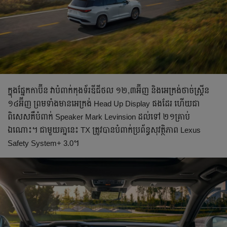
ក្នុងផ្នែកកាប៊ីន វាបំពាក់​កុងទ័រឌីជីថល ១២,៣អ៊ីញ និង​អេក្រង់ថាច់ស្រ្គីន
១៤អ៊ីញ ព្រមទាំងមានអេក្រង់ Head Up Display ផងដែរ ហើយ​ជា
ពិសេស​គឺបំពាក់ Speaker Mark Levinsion ដល់ទៅ ២១គ្រាប់​
ឯណោះ។ ជាមួយគា្ននេះ TX ត្រូវបានបំពាក់​ប្រព័ន្ធសុវត្ថិភាព Lexus
Safety System+ 3.0។