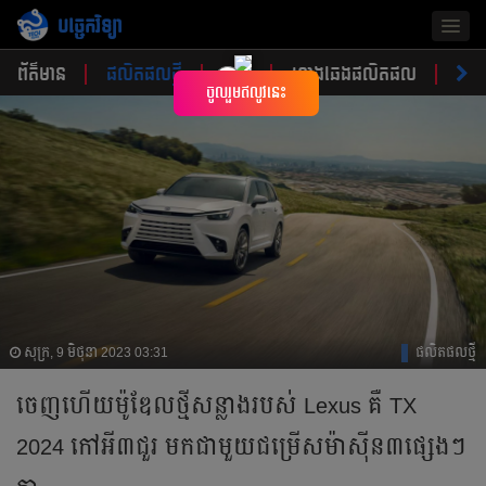
បច្ចេកវិទ្យា
Togg
navig
ព័ត៌មាន
ផលិតផលថ្មី
គន្លឹះ
ហាងឆេងផលិតផល
ចំណ
×
ចូលរួមឥលូវនេះ
សុក្រ, 9 មិថុនា 2023 03:31
ផលិតផលថ្មី
ចេញហើយ​ម៉ូឌែលថ្មីសន្លាងរបស់ Lexus គឺ TX
2024 កៅអី៣ជួរ មកជាមួយ​ជម្រើស​ម៉ាស៊ីន៣ផ្សេងៗ