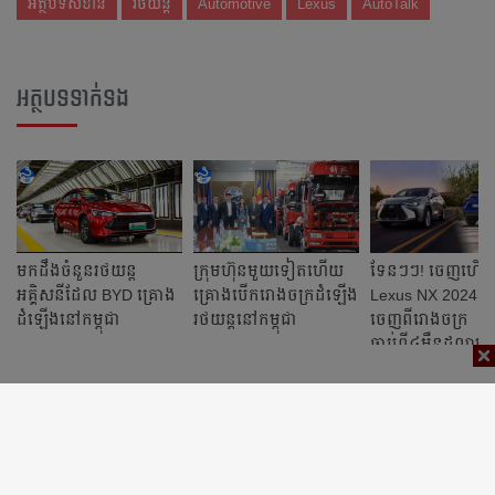
អត្ថបទសំខាន់
រថយន្ត
Automotive
Lexus
AutoTalk
អត្ថបទទាក់ទង
មកដឹងចំនួនរថយន្ត
ក្រុមហ៊ុនមួយទៀតហើយ
ទែនៗៗ! ចេញហើ
អគ្គិសនី​ដែល BYD គ្រោង​
គ្រោងបើករោងចក្រ​ដំឡើង​
Lexus NX 2024 តម្
ដំឡើង​នៅកម្ពុជា
រថយន្តនៅកម្ពុជា
ចេញពីរោងចក្រ
ចាប់ពី៤ម៉ឺនដុល្លារ