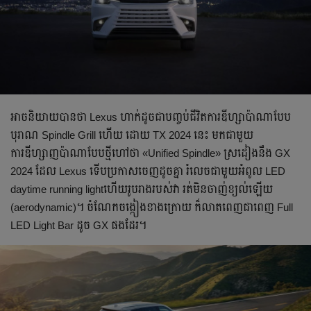
អាច​និយាយបាន​ថា Lexus ហាក់ដូចជាបញ្ចប់​ជីវិត​ការឌីហ្សាប៉ាណាបែប
បុរាណ Spindle Grill ហើយ ដោយ TX 2024 នេះ មក​ជាមួយ
ការឌីហ្សាញ​ប៉ាណាបែបថ្មីហៅថា «Unified Spindle» ស្រដៀង​នឹង GX
2024 ដែល​ Lexus ទើបប្រកាស​ចេញ​ដូចគ្នា រំលេច​ជាមួយ​អំពូល LED
daytime running lightហើយរូបរាងរបស់វា​ រត់មិនចាញ់ខ្យល់ឡើយ
(aerodynamic)។ ចំណែក​ចង្កៀង​ខាងក្រោយ ក៏លាតពេញជាពេញ Full
LED Light Bar ដូច GX ផងដែរ។