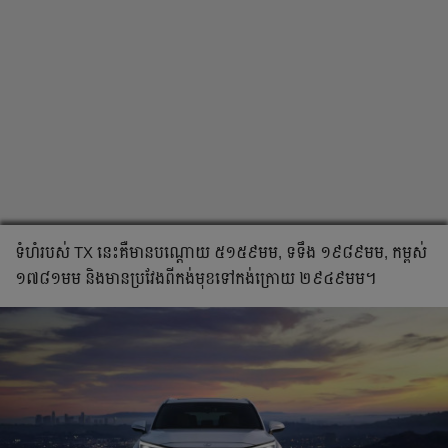
ទំហំរបស់ TX នេះគឺមាន​បណ្តោយ ៥១៥៩មម, ទទឹង ១៩៨៩មម, កម្ពស់
១៧៨១មម និងមានប្រវែងពីកង់មុខទៅកង់ក្រោយ ២៩៤៩មម។