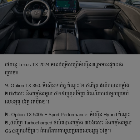
រថយន្ត Lexus TX 2024 មាន​ជម្រើស​ប្រើម៉ាស៊ីន៣ រួមមានដូចខាង
ក្រោម៖
១. Option TX 350: ម៉ាស៊ីនទាក់បូ ចំណុះ ២,៤លីត្រ ផលិតបានកម្លាំង
២៧៥សេះ និងកម្លាំងរមួល ៤២៩ញូតុនម៉ែត្រ ដំណើរការ​ជាមួយប្រអប់
លេខអូតូ ៨វគ្គ រត់ប៉ុង២។
២. Option TX 500h F Sport Performance: ម៉ាស៊ីន Hybrid ចំណុះ
២,៤លីត្រ Turbocharged ផលិត​បានកម្លាំង ៣៦៦សេះ និងកម្លាំង​រមួល
៥៥៤ញូតុនម៉ែត្រ។ ដំណើរការ​ជាមួយប្រអប់លេខអូតូ ៦វគ្គ។