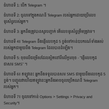
ជំហានទី 1: បើក Telegram ។
ជំហានទី 2: ចូលទៅក្នុងគណនី Telegram របស់អ្នកដោយប្រើលេខ
ទូរស័ព្ទរបស់អ្នក។
ជំហានទី 3: អ្នកនឹងត្រូវបានសួរបញ្ជាក់​ តើលេខទូរស័ព្ទ​ត្រឹមត្រូវទេ។
ជំហានទី 4៖ Telegram នឹងផ្ញើលេខកូដ 5 ខ្ទង់ទៅកាន់ឧបករណ៍ទាំងអស់
របស់អ្នកជាមួយនឹង Telegram ដែលបានដំឡើង។
ជំហានទី 5: ចុចលើជម្រើសដែលស្ថិតនៅពីលើក្តារចុច - "ផ្ញើលេខកូដ
ជាសារ SMS" ។
ជំហានទី 6៖ ឥឡូវនេះ អ្នកនឹងទទួលបានសារ SMS ជាមួយនឹងលេខកូដ 5
ខ្ទង់។ បញ្ចូលវាហើយឥឡូវនេះអ្នកនឹងអាចចូលប្រើគណនី Telegram
របស់អ្នក។
ជំហានទី 7៖ ចូលទៅកាន់ Options > Settings > Privacy and
Security។