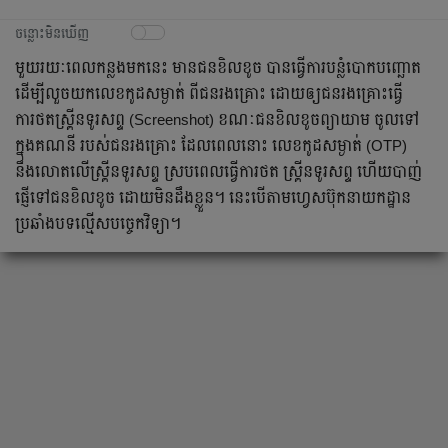
ចន្លោះមិនឃើញ
មួយរយៈពេលកន្លងមកនេះ មានជនខិលខូច បានធ្វើការបន្លំបោកបញ្ឆោត
ដើម្បីលួចយកលេខកូដសម្ងាត់ ពីជនរងគ្រោះ ដោយឲ្យជនរងគ្រោះធ្វើ
ការថតស្រ្គីនទូរសព្ទ (Screenshot) ខណៈជនខិលខូចព្យាយាម ចូលទៅ
ក្នុងគណនី របស់ជនរងគ្រោះ ដែលពេលនោះ លេខកូដសម្ងាត់ (OTP)
នឹងលោតលើស្រ្គីនទូរសព្ទ ស្របពេលធ្វើការថត ស្រ្គីនទូរសព្ទ ហើយបាញ់
ផ្ញើទៅជនខិលខូច ដោយមិនដឹងខ្លួន។ នេះបើតាមហ្វេសប៊ុកនាយកដ្ឋាន
ប្រឆាំងបទល្មើសបច្ចេកវិទ្យា។