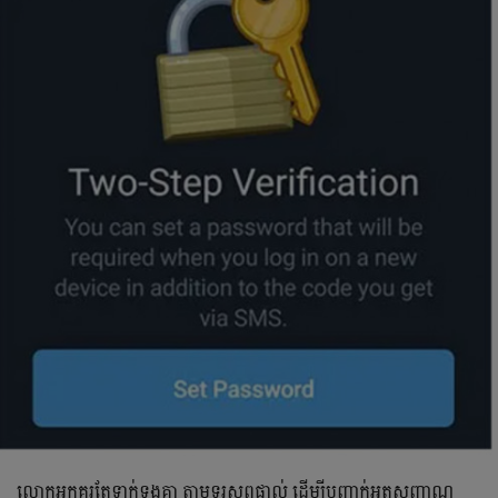
លោកអ្នកគួរតែទាក់ទងគ្នា តាមទូរសព្ទផ្ទាល់ ដើម្បីបញ្ជាក់អត្តសញ្ញាណ