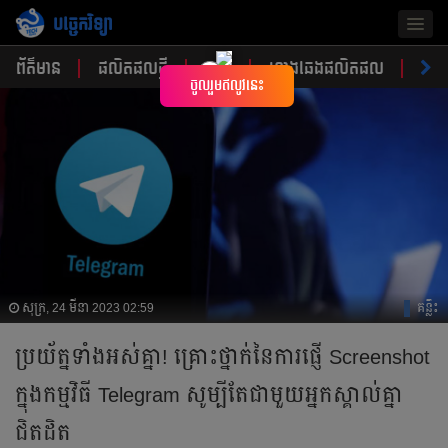
បច្ចេកវិទ្យា
Togg
navig
ព័ត៌មាន
ផលិតផលថ្មី
គន្លឹះ
ហាងឆេងផលិតផល
ចំណ
×
ចូលរួមឥលូវនេះ
សុក្រ, 24 មីនា 2023 02:59
គន្លឹះ
ប្រយ័ត្នទាំងអស់គ្នា! គ្រោះថ្នាក់នៃ​ការ​ផ្ញើ Screenshot
ក្នុង​កម្មវិធី Telegram សូម្បីតែជាមួយអ្នកស្គាល់គ្នា
ជិតដិត