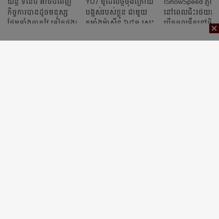
យន្ត ទំនើប អាចបំពេញ
YU7 ម៉ូដែលថ្មីចុងក្រោយ
IShowSpeed ភ្ញាក់ផ
កិច្ចការបានដូចមនុស្ស
បង្អស់របស់ខ្លួន ជាមួយ
នៅពេលជិះរថយន្ត
ថែមទាំងឆ្លាតវៃ ទៀតផង!
កម្លាំងម៉ាស៊ីន ៦៨១ សេះ
បើកចូលទឹកនៅចិន
(វីដេអូ)