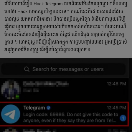
បើនិយាយពីរឿង Hack Telegram តាមពិតទៅមិនមែនដូចគ្នាទៅនឹងពាក្យ
ហៅថា Hack តាមបច្ចេកវិទ្យានោះទេ។ ករណីនេះគឺដោយសារជនដែល
បានលួច យកគណនីគេនោះ មិនបានប្រើបច្ចេកវិទ្យា ទំនើបណាមួយដើម្បី
ធ្វើការ លួចយកតេឡេក្រាមរបស់យើងមកកាន់កាប់នោះទេ។ ចំពោះករណី
បែបនេះមិនមែនជារឿងថ្មីនោះទេ ប៉ុន្តែជាលើកដំបូង សម្រាប់កម្មវិធិតេឡេ
ក្រាម ។ ហេតុដូច្នេះដើម្បីចៀសវាងក្នុង ការជួបបញ្ហាបែបនេះ អ្នកប្រើប្រាស់
អនុវត្តតាមវិធីសាស្រ្ត ដើម្បីទប់ស្កាត់ដូចខាងក្រោម ៖