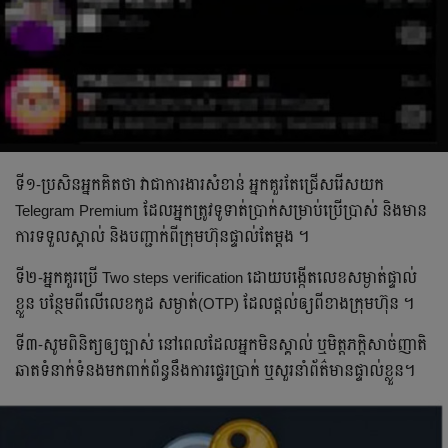
ទី១-ប្រសិនអ្នកគិតថា វាជាការងារសំខាន់ អ្នកគួរតែជ្រើសរើសយក
Telegram Premium ដែលអ្នកត្រូវទូទាត់ប្រាក់សម្រាប់ប្រើប្រាស់ និងមាន
ការទទួលស្គាល់ និងបញ្ជាក់ពីក្រុមហ៊ុនផ្ទាល់តែម្តង ។
ទី២-អ្នកគួរប្រើ Two steps verification ដោយបង្កើតលេខសម្ងាត់ផ្ទាល់
ខ្លួន បន្ថែមពីលើលេខកូដ សម្ងាត់(OTP) ដែលផ្ដល់ឲ្យពីខាងក្រុមហ៊ុន ។
ទី៣-សូមពិនិត្យឲ្យច្បាស់ នៅពេលដែលអ្នកមិនស្គាល់ ឬមិត្តភក្តិសាច់ញាតិ
ឆាតទំនាក់ទំនងមកពាក់ព័ន្ធនឹងការផ្ទេរប្រាក់ ឬសួរនាំព័ត៌មានផ្ទាល់ខ្លួន។