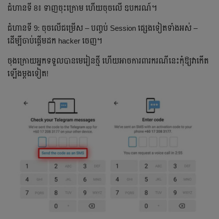
ជំហានទី 8៖ ទាញចុះក្រោម ហើយចុចលើ ឧបករណ៍។
ជំហានទី 9: ចុចលើជម្រើស – បញ្ចប់ Session ផ្សេងទៀតទាំងអស់ –
ដើម្បីចាប់ផ្ដើមដក hacker ចេញ។
ចុងក្រោយអ្នកទទួលបានមេរៀន​ថ្មី ហើយ​អាច​ការពារករណី​នេះ​កុំឱ្យវាកើត
ឡើងម្តងទៀត!