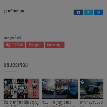
មតិយោបល់
ពាក្យទាក់ទង
អត្ថបទសំខាន់
Telegram
Knowledge
អត្ថបទទាក់ទង
ចិន ចាប់ផ្តើមផលិតមនុស្ស
Xiaomi បង្ហាញរថយន្ត
តារា YouTube អាម