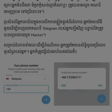
ព្រោះអ្នកមិនដឹងថា មិត្តភក្កិសាច់ញាតិណាខ្លះ ត្រូវបានគេលួច គណនី
តេឡេក្រាម ទៅប្រើនោះទេ។
ប្រសិនបើអ្នកបរាជ័យក្នុងការបើកការផ្ទៀងផ្ទាត់ពីរជំហាន អ្នក​តែមានវិធី
មួយដើម្បីទាញយកគណនី Telegram របស់អ្នកឡើងវិញ បន្ទាប់ពីវាត្រូវ
បានលួចដោយពួក Hacker។
សម្រាប់ជំហានទាំងនេះដើម្បីដំណើរការ អ្នកត្រូវតែមានសិទ្ធិចូលប្រើលេខ
ទូរស័ព្ទរបស់អ្នក។ អ្នកក៏ត្រូវធ្វើយ៉ាងរហ័សផងដែរគឺ៖