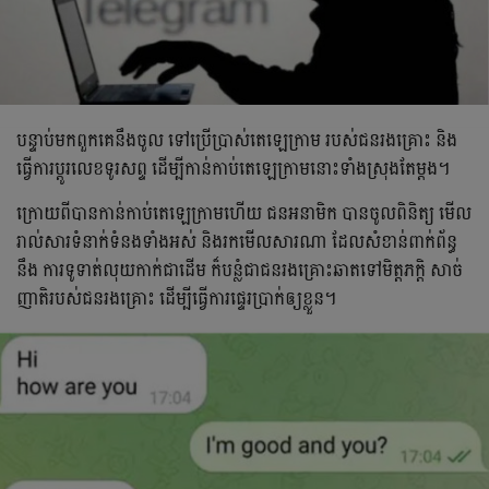
បន្ទាប់មកពួកគេនឹងចូល ទៅប្រើប្រាស់តេឡេក្រាម របស់ជនរងគ្រោះ និង
ធ្វើការប្ដូរលេខទូរសព្ទ ដើម្បីកាន់កាប់តេឡេក្រាមនោះទាំងស្រុងតែម្តង។
ក្រោយពីបានកាន់កាប់តេឡេក្រាមហើយ ជនអនាមិក បានចូលពិនិត្យ មើល
រាល់សារទំនាក់ទំនងទាំងអស់ និងរកមើលសារណា ដែលសំខាន់ពាក់ព័ន្ធ
នឹង ការទូទាត់លុយកាក់ជាដើម ក៏បន្លំជាជនរងគ្រោះឆាតទៅមិត្តភក្តិ សាច់
ញាតិរបស់ជនរងគ្រោះ ដើម្បីធ្វើការផ្ទេរប្រាក់ឲ្យខ្លួន។