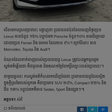
បើតាម​ការស្រាវជ្រាវនេះ បង្ហាញថា ប្រជាជន​ជប៉ុនដែលពេញចិត្តប្រេន
Lexus មានចំនួន ១៦% បន្ទាប់មក Porsche ចំនួន១០% តាមពីក្រោយ
ដោយប្រេន​ Ferrari និង BMW ដែលមាន ៩%។ ក្រៅពីនោះ មាន
Mercedes, Toyota និង Audi។
ចំណុចដែលទាក់ទាញ​របស់ប្រេនរថយន្ត Lexus ត្រូវបាន​អ្នកចូលរួម
ស្ទង់មតិឆ្លើយថា គឺជារូបរាង និងគុណតម្លៃនៃកេរ្តិ៍ឈ្មោះរបស់​ប្រេននេះ។
ជាមួយគ្នានេះ ការស្ទង់មតិ​ក៏បានរកឃើញ​ដែរថា ប្រភេទរថយន្ត​ដែល​ស្ថិត
ក្នុងក្តីស្រមៃរបស់ពួកគេ គឺ​ជាប្រភេទ SUV ២៨%, Compact ២២% និង
វ៉ែន ១៣% បន្ទាប់មកគឺមាន Sedan, Sport និងផ្សេងៗ៕
អត្ថបទ៖
សំភី
មតិយោបល់