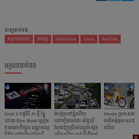
ពាក្យទាក់ទង
អត្ថបទសំខាន់
រថយន្ត
Automotive
Lexus
AutoTalk
អត្ថបទទាក់ទង
Grok 3 កម្មវិធី AI ថ្មី ច្នៃ
ម៉ាស៊ូតទៅភ្នំហើយ
Honda ប្រកាសឈប
ដោយ Elon Musk ត្រៀម
នៅឡើយសាំង! សិង្ហបុរី
ផលិត​ម៉ូតូអាគុប៥
វាយយកទីផ្សារ បញ្ញាសប្ប
លែងឱ្យប្រើរថយន្ត​ម៉ាស៊ូត
ហើយ
និម្មិត នៅលើភពផែនដី
ទៀតហើយ ចាប់ពីដើមឆ្នាំ