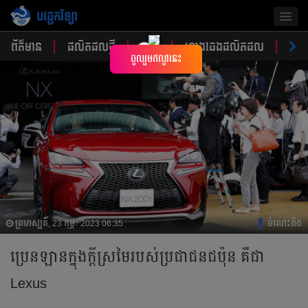
បច្ចេកវិទ្យា
Togg
navig
ព័ត៌មាន
ផលិតផលថ្មី
គន្លឹះ
ហាងឆេងផលិតផល
ចំណ
×
ចូលរួមឥលូវនេះ
ព្រហស្បតិ៍, 23 កុម្ភៈ 2023 06:35
ចំណេះដឹង
ប្រេនឡាន​ក្នុងក្តីស្រមៃរបស់​ប្រជាជនជប៉ុន គឺជា
Lexus