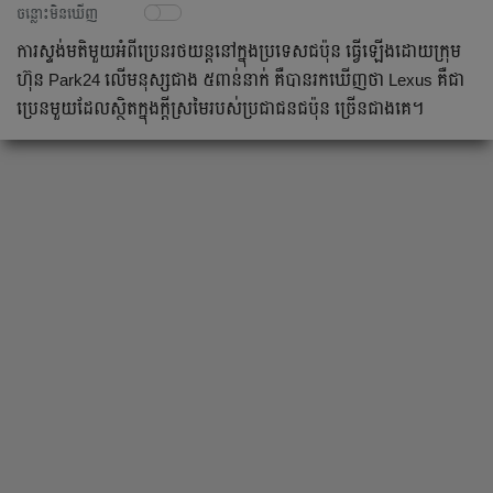
ចន្លោះមិនឃើញ
ការស្ទង់មតិ​មួយអំពី​ប្រេន​រថយន្ត​នៅក្នុងប្រទេសជប៉ុន ធ្វើឡើង​ដោយក្រុម
ហ៊ុន Park24 លើ​មនុស្ស​ជាង ៥ពាន់នាក់ គឺបាន​រកឃើញថា Lexus គឺ​ជា
ប្រេន​មួយ​ដែលស្ថិតក្នុង​ក្តីស្រមៃរបស់​ប្រជាជន​ជប៉ុន ច្រើនជាងគេ។